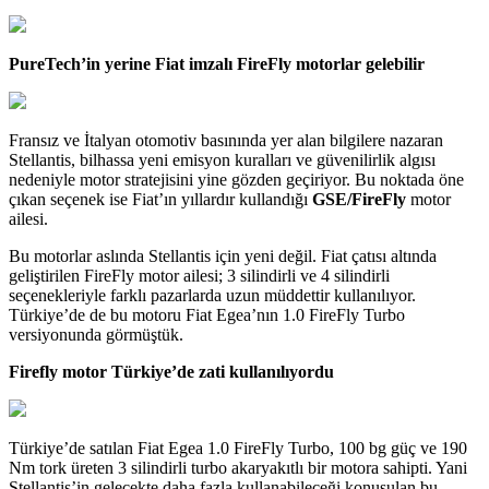
PureTech’in yerine Fiat imzalı FireFly motorlar gelebilir
Fransız ve İtalyan otomotiv basınında yer alan bilgilere nazaran
Stellantis, bilhassa yeni emisyon kuralları ve güvenilirlik algısı
nedeniyle motor stratejisini yine gözden geçiriyor. Bu noktada öne
çıkan seçenek ise Fiat’ın yıllardır kullandığı
GSE/FireFly
motor
ailesi.
Bu motorlar aslında Stellantis için yeni değil. Fiat çatısı altında
geliştirilen FireFly motor ailesi; 3 silindirli ve 4 silindirli
seçenekleriyle farklı pazarlarda uzun müddettir kullanılıyor.
Türkiye’de de bu motoru Fiat Egea’nın 1.0 FireFly Turbo
versiyonunda görmüştük.
Firefly motor Türkiye’de zati kullanılıyordu
Türkiye’de satılan Fiat Egea 1.0 FireFly Turbo, 100 bg güç ve 190
Nm tork üreten 3 silindirli turbo akaryakıtlı bir motora sahipti. Yani
Stellantis’in gelecekte daha fazla kullanabileceği konuşulan bu