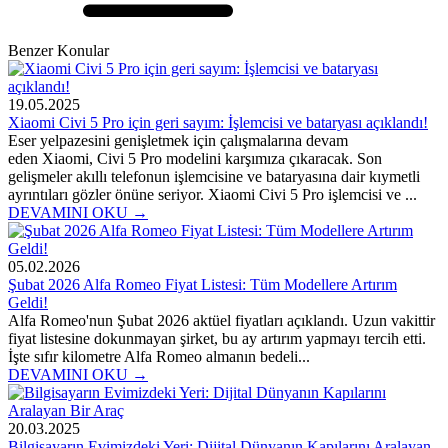
Benzer Konular
19.05.2025
Xiaomi Civi 5 Pro için geri sayım: İşlemcisi ve bataryası açıklandı!
Eser yelpazesini genişletmek için çalışmalarına devam
eden Xiaomi, Civi 5 Pro modelini karşımıza çıkaracak. Son
gelişmeler akıllı telefonun işlemcisine ve bataryasına dair kıymetli
ayrıntıları gözler önüne seriyor. Xiaomi Civi 5 Pro işlemcisi ve ...
DEVAMINI OKU →
05.02.2026
Şubat 2026 Alfa Romeo Fiyat Listesi: Tüm Modellere Artırım
Geldi!
Alfa Romeo'nun Şubat 2026 aktüel fiyatları açıklandı. Uzun vakittir
fiyat listesine dokunmayan şirket, bu ay artırım yapmayı tercih etti.
İşte sıfır kilometre Alfa Romeo almanın bedeli...
DEVAMINI OKU →
20.03.2025
Bilgisayarın Evimizdeki Yeri: Dijital Dünyanın Kapılarını Aralayan