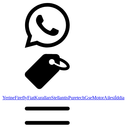
Yerine
Firefly
Fiat
Kuralları
Stellantis
Puretech
Gse
Motor
Ailesi
İddia