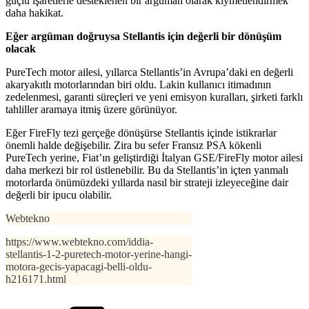
güçlü işaretlerle desteklenen bir argüman olarak kıymetlendirmek
daha hakikat.
Eğer argüman doğruysa Stellantis için değerli bir dönüşüm
olacak
PureTech motor ailesi, yıllarca Stellantis’in Avrupa’daki en değerli
akaryakıtlı motorlarından biri oldu. Lakin kullanıcı itimadının
zedelenmesi, garanti süreçleri ve yeni emisyon kuralları, şirketi farklı
tahliller aramaya itmiş üzere görünüyor.
Eğer FireFly tezi gerçeğe dönüşürse Stellantis içinde istikrarlar
önemli halde değişebilir. Zira bu sefer Fransız PSA kökenli
PureTech yerine, Fiat’ın geliştirdiği İtalyan GSE/FireFly motor ailesi
daha merkezi bir rol üstlenebilir. Bu da Stellantis’in içten yanmalı
motorlarda önümüzdeki yıllarda nasıl bir strateji izleyeceğine dair
değerli bir ipucu olabilir.
Webtekno
https://www.webtekno.com/iddia-
stellantis-1-2-puretech-motor-yerine-hangi-
motora-gecis-yapacagi-belli-oldu-
h216171.html