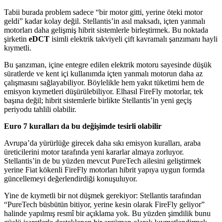
Tabii burada problem sadece “bir motor gitti, yerine öteki motor
geldi” kadar kolay değil. Stellantis’in asıl maksadı, içten yanmalı
motorları daha gelişmiş hibrit sistemlerle birleştirmek. Bu noktada
şirketin
eDCT
isimli elektrik takviyeli çift kavramalı şanzımanı hayli
kıymetli.
Bu şanzıman, içine entegre edilen elektrik motoru sayesinde düşük
süratlerde ve kent içi kullanımda içten yanmalı motorun daha az
çalışmasını sağlayabiliyor. Böylelikle hem yakıt tüketimi hem de
emisyon kıymetleri düşürülebiliyor. Elhasıl FireFly motorlar, tek
başına değil; hibrit sistemlerle birlikte Stellantis’in yeni geçiş
periyodu tahlili olabilir.
Euro 7 kuralları da bu değişimde tesirli olabilir
Avrupa’da yürürlüğe girecek daha sıkı emisyon kuralları, araba
üreticilerini motor tarafında yeni kararlar almaya zorluyor.
Stellantis’in de bu yüzden mevcut PureTech ailesini geliştirmek
yerine Fiat kökenli FireFly motorları hibrit yapıya uygun formda
güncellemeyi değerlendirdiği konuşuluyor.
Yine de kıymetli bir not düşmek gerekiyor: Stellantis tarafından
“PureTech büsbütün bitiyor, yerine kesin olarak FireFly geliyor”
halinde yapılmış resmî bir açıklama yok. Bu yüzden şimdilik bunu