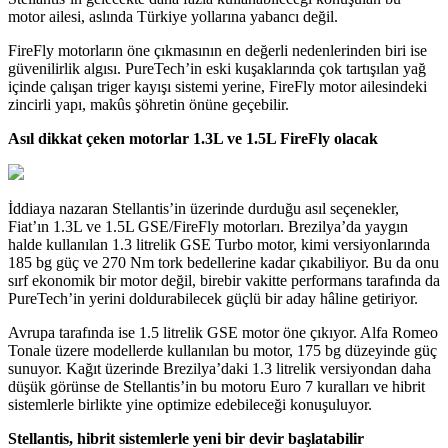
motor ailesi, aslında Türkiye yollarına yabancı değil.
FireFly motorların öne çıkmasının en değerli nedenlerinden biri ise
güvenilirlik algısı. PureTech’in eski kuşaklarında çok tartışılan yağ
içinde çalışan triger kayışı sistemi yerine, FireFly motor ailesindeki
zincirli yapı, makûs şöhretin önüne geçebilir.
Asıl dikkat çeken motorlar 1.3L ve 1.5L FireFly olacak
İddiaya nazaran Stellantis’in üzerinde durduğu asıl seçenekler,
Fiat’ın 1.3L ve 1.5L GSE/FireFly motorları. Brezilya’da yaygın
halde kullanılan 1.3 litrelik GSE Turbo motor, kimi versiyonlarında
185 bg güç ve 270 Nm tork bedellerine kadar çıkabiliyor. Bu da onu
sırf ekonomik bir motor değil, birebir vakitte performans tarafında da
PureTech’in yerini doldurabilecek güçlü bir aday hâline getiriyor.
Avrupa tarafında ise 1.5 litrelik GSE motor öne çıkıyor. Alfa Romeo
Tonale üzere modellerde kullanılan bu motor, 175 bg düzeyinde güç
sunuyor. Kağıt üzerinde Brezilya’daki 1.3 litrelik versiyondan daha
düşük görünse de Stellantis’in bu motoru Euro 7 kuralları ve hibrit
sistemlerle birlikte yine optimize edebileceği konuşuluyor.
Stellantis, hibrit sistemlerle yeni bir devir başlatabilir