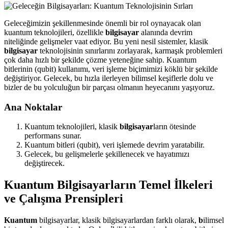
Geleceğimizin şekillenmesinde önemli bir rol oynayacak olan
kuantum teknolojileri, özellikle
bilgisayar
alanında devrim
niteliğinde gelişmeler vaat ediyor. Bu yeni nesil sistemler, klasik
bilgisayar
teknolojisinin sınırlarını zorlayarak, karmaşık problemleri
çok daha hızlı bir şekilde çözme yeteneğine sahip. Kuantum
bitlerinin (qubit) kullanımı, veri işleme biçimimizi köklü bir şekilde
değiştiriyor. Gelecek, bu hızla ilerleyen bilimsel keşiflerle dolu ve
bizler de bu yolculuğun bir parçası olmanın heyecanını yaşıyoruz.
Ana Noktalar
Kuantum teknolojileri, klasik
bilgisayar
ların ötesinde
performans sunar.
Kuantum bitleri (qubit), veri işlemede devrim yaratabilir.
Gelecek, bu gelişmelerle şekillenecek ve hayatımızı
değiştirecek.
Kuantum Bilgisayarların Temel İlkeleri
ve Çalışma Prensipleri
Kuantum
bilgisayarlar, klasik bilgisayarlardan farklı olarak,
b
ilimsel