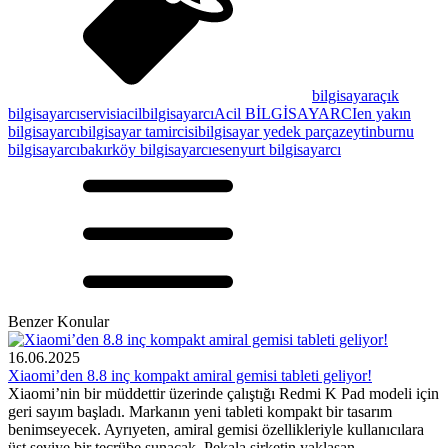
bilgisayar
açık
bilgisayarcı
servisi
acil
bilgisayarcı
Acil BİLGİSAYARCI
en yakın
bilgisayarcı
bilgisayar tamircisi
bilgisayar yedek parça
zeytinburnu
bilgisayarcı
bakırköy bilgisayarcı
esenyurt bilgisayarcı
Benzer Konular
16.06.2025
Xiaomi’den 8.8 inç kompakt amiral gemisi tableti geliyor!
Xiaomi’nin bir müddettir üzerinde çalıştığı Redmi K Pad modeli için
geri sayım başladı. Markanın yeni tableti kompakt bir tasarım
benimseyecek. Ayrıyeten, amiral gemisi özellikleriyle kullanıcılara
üst seviye bir tecrübe sunacak. Pekala şirketin yaklaşan ...