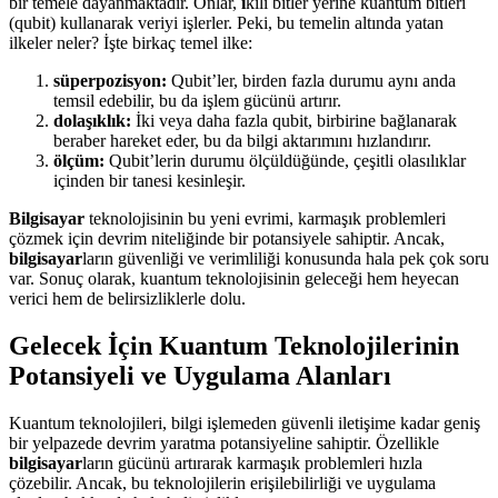
bir temele dayanmaktadır. Onlar,
i
kili bitler yerine kuantum bitleri
(qubit) kullanarak veriyi işlerler. Peki, bu temelin altında yatan
ilkeler neler? İşte birkaç temel ilke:
süperpozisyon:
Qubit’ler, birden fazla durumu aynı anda
temsil edebilir, bu da işlem gücünü artırır.
dolaşıklık:
İki veya daha fazla qubit, birbirine bağlanarak
beraber hareket eder, bu da bilgi aktarımını hızlandırır.
ölçüm:
Qubit’lerin durumu ölçüldüğünde, çeşitli olasılıklar
içinden bir tanesi kesinleşir.
Bilgisayar
teknolojisinin bu yeni evrimi, karmaşık problemleri
çözmek için devrim niteliğinde bir potansiyele sahiptir. Ancak,
bilgisayar
ların güvenliği ve verimliliği konusunda hala pek çok soru
var. Sonuç olarak, kuantum teknolojisinin geleceği hem heyecan
verici hem de belirsizliklerle dolu.
Gelecek İçin Kuantum Teknolojilerinin
Potansiyeli ve Uygulama Alanları
Kuantum teknolojileri, bilgi işlemeden güvenli iletişime kadar geniş
bir yelpazede devrim yaratma potansiyeline sahiptir. Özellikle
bilgisayar
ların gücünü artırarak karmaşık problemleri hızla
çözebilir. Ancak, bu teknolojilerin erişilebilirliği ve uygulama