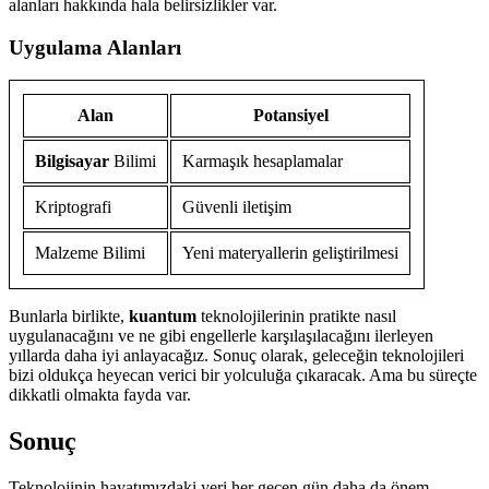
alanları hakkında hala belirsizlikler var.
Uygulama Alanları
Alan
Potansiyel
Bilgisayar
Bilimi
Karmaşık hesaplamalar
Kriptografi
Güvenli iletişim
Malzeme Bilimi
Yeni materyallerin geliştirilmesi
Bunlarla birlikte,
kuantum
teknolojilerinin pratikte nasıl
uygulanacağını ve ne gibi engellerle karşılaşılacağını ilerleyen
yıllarda daha iyi anlayacağız. Sonuç olarak, geleceğin teknolojileri
bizi oldukça heyecan verici bir yolculuğa çıkaracak. Ama bu süreçte
dikkatli olmakta fayda var.
Sonuç
Teknolojinin hayatımızdaki yeri her geçen gün daha da önem