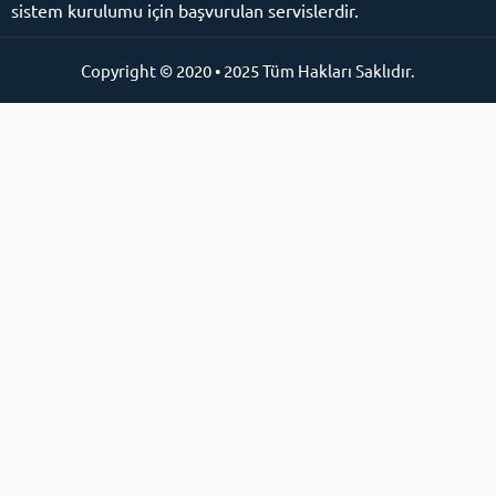
sistem kurulumu için başvurulan servislerdir.
Copyright © 2020 • 2025 Tüm Hakları Saklıdır.
Online Destek Hattı
Cevap Yaz