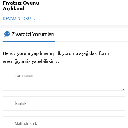
Fiyatsız Oyunu
Açıklandı
Epic Games'in bu hafta fiyatsız
DEVAMINI OKU →
vereceği yeni oyun muhakkak
oldu. Her hafta oyuncuları yeni
fiyatsız oyunlarla keyifli eden
Ziyaretçi Yorumları
Epic Games pekala bu hafta hangi
oyunu fiyatsız yaptı?
Henüz yorum yapılmamış. İlk yorumu aşağıdaki form
aracılığıyla siz yapabilirsiniz.