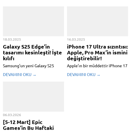
18.03.2025
16.03.2025
Galaxy S25 Edge’in
iPhone 17 Ultra sızıntısı:
tasarımı kesinleşti! İşte
Apple, Pro Max’in ismini
kılıfı
değiştirebilir!
Samsung’un yeni Galaxy S25
Apple’ın bir müddettir iPhone 17
Edge modelinin hami kılıfları
serisi üzerinde çalıştığı biliniyor
DEVAMINI OKU →
DEVAMINI OKU →
ortaya çıktı. Aksesuar üreticisi
ve yeni sızıntılar, Pro Max
dbrand tarafından listelenen
modelinin yerini alabilecek
kılıflar, aygıtın tasarımı ve kimi
‘iPhone 17 Ultra’ isimli özel bir
teknik özellikleri hakkında yeni
modelin gelebileceğini öne
ayrıntılar sundu. Kılıflar MagSafe
sürüyor. Geçmiş yıllarda Apple’ın
dayanaklı ve MagSafe ...
Ultra markasını iPhone’lara ...
06.03.2026
[5-12 Mart] Epic
Games’in Bu Haftaki