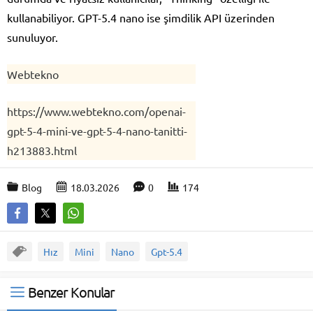
kullanabiliyor. GPT-5.4 nano ise şimdilik API üzerinden
sunuluyor.
Webtekno
https://www.webtekno.com/openai-
gpt-5-4-mini-ve-gpt-5-4-nano-tanitti-
h213883.html
Blog
18.03.2026
0
174
Hız
Mini
Nano
Gpt-5.4
Benzer Konular