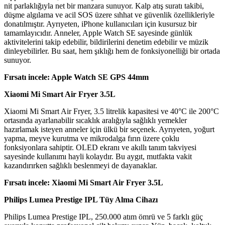
nit parlaklığıyla net bir manzara sunuyor. Kalp atış suratı takibi,
düşme algılama ve acil SOS üzere sıhhat ve güvenlik özellikleriyle
donatılmıştır. Ayrıyeten, iPhone kullanıcıları için kusursuz bir
tamamlayıcıdır. Anneler, Apple Watch SE sayesinde günlük
aktivitelerini takip edebilir, bildirilerini denetim edebilir ve müzik
dinleyebilirler. Bu saat, hem şıklığı hem de fonksiyonelliği bir ortada
sunuyor.
Fırsatı incele: Apple Watch SE GPS 44mm
Xiaomi Mi Smart Air Fryer 3.5L
Xiaomi Mi Smart Air Fryer, 3.5 litrelik kapasitesi ve 40°C ile 200°C
ortasında ayarlanabilir sıcaklık aralığıyla sağlıklı yemekler
hazırlamak isteyen anneler için ülkü bir seçenek. Ayrıyeten, yoğurt
yapma, meyve kurutma ve mikrodalga fırın üzere çoklu
fonksiyonlara sahiptir. OLED ekranı ve akıllı tanım takviyesi
sayesinde kullanımı hayli kolaydır. Bu aygıt, mutfakta vakit
kazandırırken sağlıklı beslenmeyi de dayanaklar.
Fırsatı incele: Xiaomi Mi Smart Air Fryer 3.5L
Philips Lumea Prestige IPL Tüy Alma Cihazı
Philips Lumea Prestige IPL, 250.000 atım ömrü ve 5 farklı güç