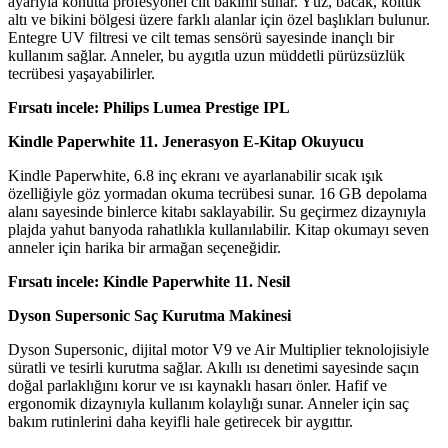
ayarıyla konutta profesyonel cilt bakımı sunar. Yüz, bacak, koltuk
altı ve bikini bölgesi üzere farklı alanlar için özel başlıkları bulunur.
Entegre UV filtresi ve cilt temas sensörü sayesinde inançlı bir
kullanım sağlar. Anneler, bu aygıtla uzun müddetli pürüzsüzlük
tecrübesi yaşayabilirler.
Fırsatı incele: Philips Lumea Prestige IPL
Kindle Paperwhite 11. Jenerasyon E-Kitap Okuyucu
Kindle Paperwhite, 6.8 inç ekranı ve ayarlanabilir sıcak ışık
özelliğiyle göz yormadan okuma tecrübesi sunar. 16 GB depolama
alanı sayesinde binlerce kitabı saklayabilir. Su geçirmez dizaynıyla
plajda yahut banyoda rahatlıkla kullanılabilir. Kitap okumayı seven
anneler için harika bir armağan seçeneğidir.
Fırsatı incele: Kindle Paperwhite 11. Nesil
Dyson Supersonic Saç Kurutma Makinesi
Dyson Supersonic, dijital motor V9 ve Air Multiplier teknolojisiyle
süratli ve tesirli kurutma sağlar. Akıllı ısı denetimi sayesinde saçın
doğal parlaklığını korur ve ısı kaynaklı hasarı önler. Hafif ve
ergonomik dizaynıyla kullanım kolaylığı sunar. Anneler için saç
bakım rutinlerini daha keyifli hale getirecek bir aygıttır.