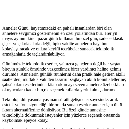
Anneler Günü, hayatımızdaki en pahalı insanlardan biri olan
annelere sevgimizi göstermenin en özel yollarından biri. Her yıl
mayıs ayının ikinci pazar günü kutlanan bu özel gün, sadece klasik
çiçek ve çikolatalarla değil, tıpkı vakitte annelerin hayatını
kolaylaştıracak ve onlara keyifli tecrübeler sunacak teknolojik
armağanlarla de taçlandırılabiliyor.
Günümüzde teknolojik eserler, yalnızca gençlerin değil her yaştan
bireyin günlük ömründe vazgeçilmez birer yardımcı haline gelmiş
durumda. Annelerin günlük rutinlerini daha pratik hale getiren akıllı
saatlerden, mutfakta vakitten tasarruf sağlayan akıllı konut aletlerine;
şahsî bakım eserlerinden kitap okumayı seven annelere özel e-kitap
okuyuculara kadar birçok seçenek raflarda yerini almış durumda.
Teknoloji dünyasında yaşanan süratli gelişmeler sayesinde, artık
estetik ve fonksiyonelliği bir ortada sunan eserler anneler için ülkü
ikram alternatiflerine dönüşüyor. Bu özel günde annesine
teknolojiyle dokunmak isteyenler için yüzlerce seçenek ortasında
kaybolmak epeyce kolay.