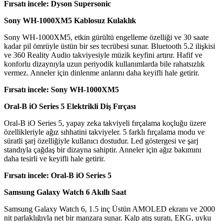
Fırsatı incele: Dyson Supersonic
Sony WH-1000XM5 Kablosuz Kulaklık
Sony WH-1000XM5, etkin gürültü engelleme özelliği ve 30 saate
kadar pil ömrüyle üstün bir ses tecrübesi sunar. Bluetooth 5.2 ilişkisi
ve 360 Reality Audio takviyesiyle müzik keyfini artırır. Hafif ve
konforlu dizaynıyla uzun periyodik kullanımlarda bile rahatsızlık
vermez. Anneler için dinlenme anlarını daha keyifli hale getirir.
Fırsatı incele: Sony WH-1000XM5
Oral-B iO Series 5 Elektrikli Diş Fırçası
Oral-B iO Series 5, yapay zeka takviyeli fırçalama koçluğu üzere
özellikleriyle ağız sıhhatini takviyeler. 5 farklı fırçalama modu ve
süratli şarj özelliğiyle kullanıcı dostudur. Led göstergesi ve şarj
standıyla çağdaş bir dizayna sahiptir. Anneler için ağız bakımını
daha tesirli ve keyifli hale getirir.
Fırsatı incele: Oral-B iO Series 5
Samsung Galaxy Watch 6 Akıllı Saat
Samsung Galaxy Watch 6, 1.5 inç Üstün AMOLED ekranı ve 2000
nit parlaklığıyla net bir manzara sunar. Kalp atış suratı, EKG, uyku