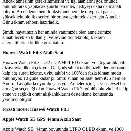
Ancak annesinin gereksinimlerini ve ilgi alanlarını göz önünde
bulundurarak yapılacak şuurlu tercihler, hediyeyi daha da manalı
kılıyor. Bu nedenle hem fonksiyonel hem de duygusal pahası
yüksek teknolojik eserleri bir ortaya getirerek sizler için Anneler
Günü ikram rehberi hazırladık.
Şimdi, hayatımızın her anında yanımızda olan annelerimize
alınabilecek en kullanışlı ve sevindirici teknolojik ikram
alternatiflerine birlikte göz atalım.
Huawei Watch Fit 3 Akıllı Saat
Huawei Watch Fit 3, 1.82 inç AMOLED ekranı ve 26 gramlık hafif
dizaynıyla dikkat çekiyor. Gelişmiş sıhhat takibi özellikleri ortasında
kalp atış suratı izleme, uyku takibi ve 100’den fazla idman modu
bulunuyor. 10 güne kadar pil ömrü sunan bu saat, hem iOS hem de
Android aygıtlarla uyumlu çalışıyor. Anneler için şık ve işlevsel bir
armağan seçeneği olan Huawei Watch Fit 3, günlük aktiviteleri takip
etme ve sağlıklı ömür alışkanlıklarını destekleme konusunda
yardımcı oluyor.
Fırsatı incele: Huawei Watch Fit 3
Apple Watch SE GPS 44mm Akıllı Saat
Apple Watch SE, 44mm boyutunda LTPO OLED ekranı ve 1000