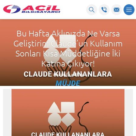
Bu Hafta Aklınızda Ne Varsa
Geliştirin: Claude’un Kullanım
Sonları Kısa Müddetliğine İki
Katına Çıkıyor!
Anasayfa
»
Blog