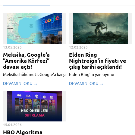
13.05.2025
12.02.2025
Meksika, Google’a
Elden Ring
”Amerika Körfezi”
Nightreign’in fiyatı ve
davası açtı!
çıkış tarihi açıklandı!
Meksika hükümeti, Google’a karşı
Elden Ring’in yan oyunu
milletlerarası seviyede bir dava
Nightreign için beklenen çıkış
DEVAMINI OKU →
DEVAMINI OKU →
başlattı. Davanın münasebeti ise,
tarihi sonunda açıklandı. Bandai
şirketin harita hizmetlerinde
Namco’nun sürpriz duyurusuna
Meksika Körfezi’ni ABD’li
nazaran yeni imal 30 Mayıs
kullanıcılara “Amerika Körfezi”
2025’te erişilebilir olacak.
olarak göstermesi. Meksika
Oyunun birinci duyurulduğu
Devlet Başkanı Claudia
Aralık ayından bu yana daha geç
Sheinbaum, bu ...
bir tarihi bekleniyordu...
15.04.2026
HBO Algoritma