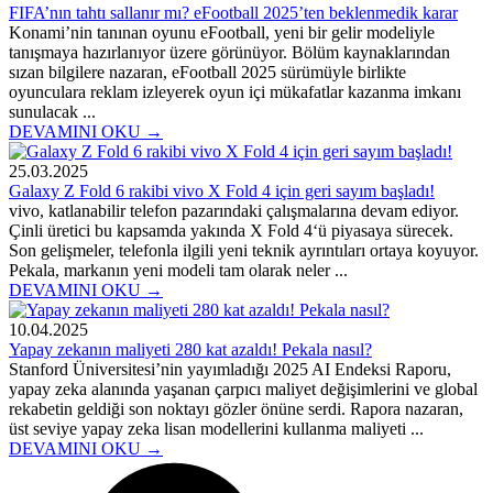
FIFA’nın tahtı sallanır mı? eFootball 2025’ten beklenmedik karar
Konami’nin tanınan oyunu eFootball, yeni bir gelir modeliyle
tanışmaya hazırlanıyor üzere görünüyor. Bölüm kaynaklarından
sızan bilgilere nazaran, eFootball 2025 sürümüyle birlikte
oyunculara reklam izleyerek oyun içi mükafatlar kazanma imkanı
sunulacak ...
DEVAMINI OKU →
25.03.2025
Galaxy Z Fold 6 rakibi vivo X Fold 4 için geri sayım başladı!
vivo, katlanabilir telefon pazarındaki çalışmalarına devam ediyor.
Çinli üretici bu kapsamda yakında X Fold 4‘ü piyasaya sürecek.
Son gelişmeler, telefonla ilgili yeni teknik ayrıntıları ortaya koyuyor.
Pekala, markanın yeni modeli tam olarak neler ...
DEVAMINI OKU →
10.04.2025
Yapay zekanın maliyeti 280 kat azaldı! Pekala nasıl?
Stanford Üniversitesi’nin yayımladığı 2025 AI Endeksi Raporu,
yapay zeka alanında yaşanan çarpıcı maliyet değişimlerini ve global
rekabetin geldiği son noktayı gözler önüne serdi. Rapora nazaran,
üst seviye yapay zeka lisan modellerini kullanma maliyeti ...
DEVAMINI OKU →