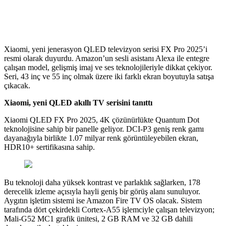
Xiaomi, yeni jenerasyon QLED televizyon serisi FX Pro 2025’i
resmi olarak duyurdu. Amazon’un sesli asistanı Alexa ile entegre
çalışan model, gelişmiş imaj ve ses teknolojileriyle dikkat çekiyor.
Seri, 43 inç ve 55 inç olmak üzere iki farklı ekran boyutuyla satışa
çıkacak.
Xiaomi, yeni QLED akıllı TV serisini tanıttı
Xiaomi QLED FX Pro 2025, 4K çözünürlükte Quantum Dot
teknolojisine sahip bir panelle geliyor. DCI-P3 geniş renk gamı
dayanağıyla birlikte 1.07 milyar renk görüntüleyebilen ekran,
HDR10+ sertifikasına sahip.
Bu teknoloji daha yüksek kontrast ve parlaklık sağlarken, 178
derecelik izleme açısıyla hayli geniş bir görüş alanı sunuluyor.
Aygıtın işletim sistemi ise Amazon Fire TV OS olacak. Sistem
tarafında dört çekirdekli Cortex-A55 işlemciyle çalışan televizyon;
Mali-G52 MC1 grafik ünitesi, 2 GB RAM ve 32 GB dahili