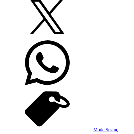
Model
Ses
İnç