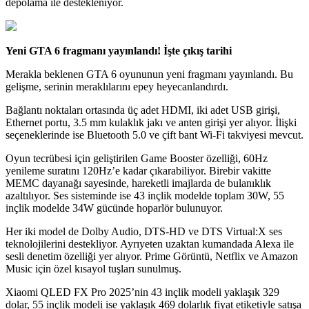
depolama ile destekleniyor.
Yeni GTA 6 fragmanı yayınlandı! İşte çıkış tarihi
Merakla beklenen GTA 6 oyununun yeni fragmanı yayınlandı. Bu
gelişme, serinin meraklılarını epey heyecanlandırdı.
Bağlantı noktaları ortasında üç adet HDMI, iki adet USB girişi,
Ethernet portu, 3.5 mm kulaklık jakı ve anten girişi yer alıyor. İlişki
seçeneklerinde ise Bluetooth 5.0 ve çift bant Wi-Fi takviyesi mevcut.
Oyun tecrübesi için geliştirilen Game Booster özelliği, 60Hz
yenileme suratını 120Hz’e kadar çıkarabiliyor. Birebir vakitte
MEMC dayanağı sayesinde, hareketli imajlarda de bulanıklık
azaltılıyor. Ses sisteminde ise 43 inçlik modelde toplam 30W, 55
inçlik modelde 34W gücünde hoparlör bulunuyor.
Her iki model de Dolby Audio, DTS-HD ve DTS Virtual:X ses
teknolojilerini destekliyor. Ayrıyeten uzaktan kumandada Alexa ile
sesli denetim özelliği yer alıyor. Prime Görüntü, Netflix ve Amazon
Music için özel kısayol tuşları sunulmuş.
Xiaomi QLED FX Pro 2025’nin 43 inçlik modeli yaklaşık 329
dolar, 55 inçlik modeli ise yaklaşık 469 dolarlık fiyat etiketiyle satışa