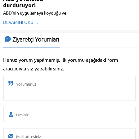
durduruyor!
ABD’nin uygulamaya koyduğu ve
her geçen gün değişen ek
DEVAMINI OKU →
gümrük vergileri, global araba
üreticilerini önemli formda
etkilemeye başladı. Donald
Ziyaretçi Yorumları
Trump’ın sık sık güncellediği
tarifeler nedeniyle üreticiler,
ziyan riskini göze alamayarak
Henüz yorum yapılmamış. İlk yorumu aşağıdaki form
ABD’ye ...
aracılığıyla siz yapabilirsiniz.