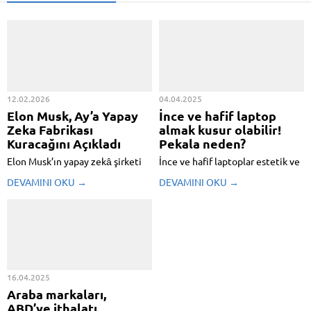
12.02.2026
04.04.2025
Elon Musk, Ay’a Yapay
İnce ve hafif laptop
Zeka Fabrikası
almak kusur olabilir!
Kuracağını Açıkladı
Pekala neden?
Elon Musk’ın yapay zekâ şirketi
İnce ve hafif laptoplar estetik ve
xAI, herkese açık yayınladığı 45
taşınabilirlik açısından cazip
DEVAMINI OKU →
DEVAMINI OKU →
dakikalık toplantıda hem işten
görünebilir, lakin pratik
çıkarmaları hem de Grok, Imagine
kullanımda birçok dezavantaja
ve Macrohard projelerini anlattı.
sahipler. İnce ve hafif laptop
Musk’ın asıl bombası ise Ay’da
almak yanılgı mı? Birinci olarak,
bilgi merkezi ve yapay zekâ uydu
daha küçük kasalar daha küçük
fabrikası...
bataryalar manasına geliyor ...
16.04.2025
Araba markaları,
ABD’ye ithalatı