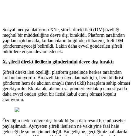
Sosyal medya platformu X’te, şifreli direkt ileti (DM) özelliği
meçhul bir müddetliğine devre dışı bırakıldı. Platform tarafından
yapılan açıklamada, kullanıcıların bugünden itibaren şifreli DM
gönderemeyeceği belirtildi. Lakin daha evvel gönderilen şifreli
bildirilere erişim devam edecek.
X, şifreli direkt iletilerin gönderimini devre dışı bıraktı
Şifreli direkt ileti özelliği, platform genelinde herkes tarafından
kullanılamıyordu. Bu özellikten faydalanmak için, hem bildirisi
gönderen hem de alıcının onaylı (mavi tikli) hesaplara sahip olması
gerekiyordu. Ek olarak, alıcının ya göndericiyi takip etmesi ya da
daha evvel ondan gelen bir iletisi kabul etmiş olması koşulu
aranıyordu.
Özelliğin neden devre dışı bırakıldığına dair resmi bir münasebet
paylaşılmadı. Ayrıyeten şifreli iletilerin ne vakit yine faal hale
geleceği de şu an için net değil. Bu gelişme, geçtiğimiz haftalarda