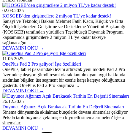
02.03.2025
KOSGEB’den girişimcilere 2 milyon TL’ye kadar destek!
Sanayi ve Teknoloji Bakanı Mehmet Fatih Kacır, Küçük ve Orta
Ölçekli İşletmeleri Geliştirme ve Destekleme Yönetimi Başkanlığı
(KOSGEB) tarafından yürütülen Teşebbüsçü Dayanak Programı
kapsamında girişimcilere 2 milyon TL’ye kadar takviye
sağlanacağını ...
DEVAMINI OKU →
11.05.2025
OnePlus Pad 2 Pro geliyor! İşte özellikleri
OnePlus, tablet pazarındaki tezini artıracak yeni modeli Pad 2 Pro
üzerinde çalışıyor. Şimdi resmi olarak tanıtılmayan aygıt hakkında
sızdırılan bilgiler, üst segment bir eserle karşı karşıya olduğumuzu
gösterdi. OnePlus Pad 2 Pro karşımıza ...
DEVAMINI OKU →
26.12.2025
Duyunca Ağzınızı Açık Bırakacak Tarihin En Değerli Sinemaları
Sinema dünyasında akılalmaz bütçelerle devasa sinemalar çekiliyor.
Pekala tarih boyunca çekilmiş en kıymetli sinemaları neler? İşte o
sinemalar.
DEVAMINI OKU →