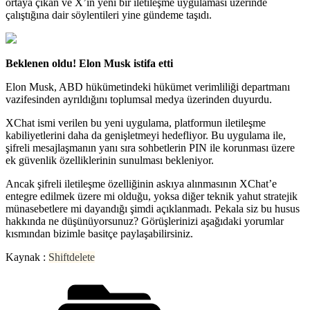
ortaya çıkan ve X’in yeni bir iletileşme uygulaması üzerinde
çalıştığına dair söylentileri yine gündeme taşıdı.
Beklenen oldu! Elon Musk istifa etti
Elon Musk, ABD hükümetindeki hükümet verimliliği departmanı
vazifesinden ayrıldığını toplumsal medya üzerinden duyurdu.
XChat ismi verilen bu yeni uygulama, platformun iletileşme
kabiliyetlerini daha da genişletmeyi hedefliyor. Bu uygulama ile,
şifreli mesajlaşmanın yanı sıra sohbetlerin PIN ile korunması üzere
ek güvenlik özelliklerinin sunulması bekleniyor.
Ancak şifreli iletileşme özelliğinin askıya alınmasının XChat’e
entegre edilmek üzere mi olduğu, yoksa diğer teknik yahut stratejik
münasebetlere mi dayandığı şimdi açıklanmadı. Pekala siz bu husus
hakkında ne düşünüyorsunuz? Görüşlerinizi aşağıdaki yorumlar
kısmından bizimle basitçe paylaşabilirsiniz.
Kaynak :
Shiftdelete