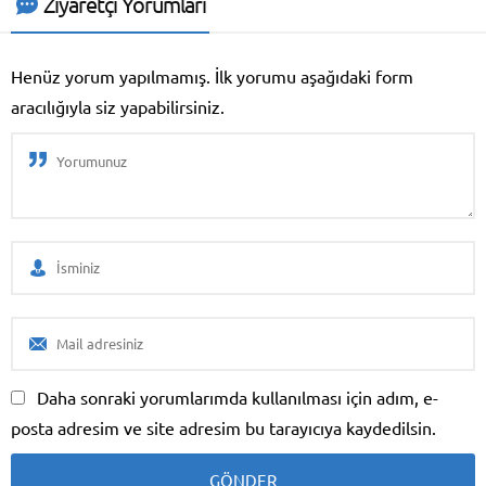
Ziyaretçi Yorumları
yeni Renault Clio, epey yüksek
fiyatı ile vatandaşı ikilemde
bırakacak üzere görünüyor. İşte
Henüz yorum yapılmamış. İlk yorumu aşağıdaki form
yeni Renault Clio ile ilgili
aracılığıyla siz yapabilirsiniz.
bilmeniz gereken her şey!
Daha sonraki yorumlarımda kullanılması için adım, e-
posta adresim ve site adresim bu tarayıcıya kaydedilsin.