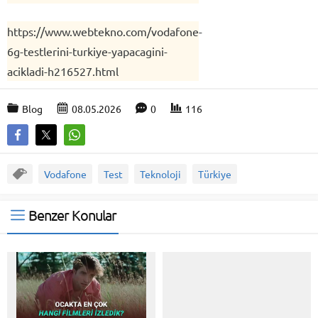
https://www.webtekno.com/vodafone-
6g-testlerini-turkiye-yapacagini-
acikladi-h216527.html
Blog
08.05.2026
0
116
Vodafone
Test
Teknoloji
Türkiye
Benzer Konular