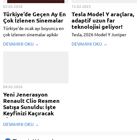
02.02.2026
12.02.2025
Türkiye’de Geçen Ay En
Tesla Model Y araçlara,
Çok İzlenen Sinemalar
adaptif uzun far
teknolojisi geliyor!
Türkiye'de ocak ayı boyunca en
çok izlenen sinemalar aşikâr
Tesla, 2026 Model Y Juniper
oldu. İşte dijital platformlarda en
modeliyle birlikte yeni kuşak
DEVAMINI OKU →
DEVAMINI OKU →
çok ilgi gören üretimler.
adaptif uzun far teknolojisini
sunmaya hazırlanıyor.
Bilmeyenlerimiz için bu
teknoloji, karşıdan gelen
araçların şoförlerini rahatsız
etmemek için far ışığının
muhakkak piksellerini otomatik ...
09.02.2026
Yeni Jenerasyon
Renault Clio Resmen
Satışa Sunuldu: İşte
Keyfinizi Kaçıracak
Fiyatı!
DEVAMINI OKU →
Renault, yeni kuşak Clio'yu
Türkiye pazarında satışa sundu.
Kusursuz bir dizayna sahip olan