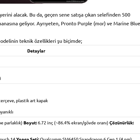
i yerini alacak. Bu da, geçen sene satışa çıkan selefinden 500
manasına geliyor. Ayrıyeten, Pronto Purple (mor) ve Marine Blu
odelinin teknik özellikleri şu biçimde;
Detaylar
4
erçeve, plastik art kapak
yanıklı
e parlaklık)
Boyut:
6.72 inç (~86.4% ekran/gövde oranı)
Çözünürlük:
touch 14
Yonga Seti:
Qualcomm SM6450 Snapdragon 6 Gen 1 (4 nm)