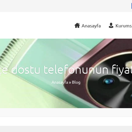
Anasayfa
Kurums
e dostu telefonunun fiyatı
Anasayfa
»
Blog