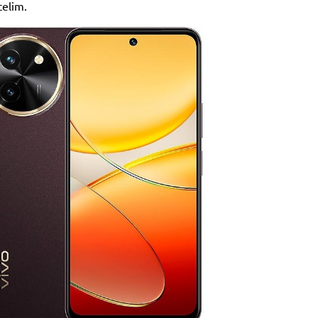
telim.