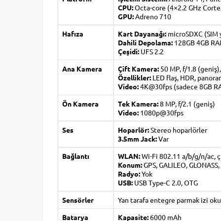
CPU:
Octa-core (4×2.2 GHz Corte
GPU:
Adreno 710
Hafıza
Kart Dayanağı:
microSDXC (SIM yu
Dahili Depolama:
128GB 4GB RA
Çeşidi:
UFS 2.2
Ana Kamera
Çift Kamera:
50 MP, f/1.8 (geniş),
Özellikler:
LED flaş, HDR, panor
Video:
4K@30fps (sadece 8GB R
Ön Kamera
Tek Kamera:
8 MP, f/2.1 (geniş)
Video:
1080p@30fps
Ses
Hoparlör:
Stereo hoparlörler
3.5mm Jack:
Var
Bağlantı
WLAN:
Wi-Fi 802.11 a/b/g/n/ac, ç
Konum:
GPS, GALILEO, GLONASS,
Radyo:
Yok
USB:
USB Type-C 2.0, OTG
Sensörler
Yan tarafa entegre parmak izi okuy
Batarya
Kapasite:
6000 mAh