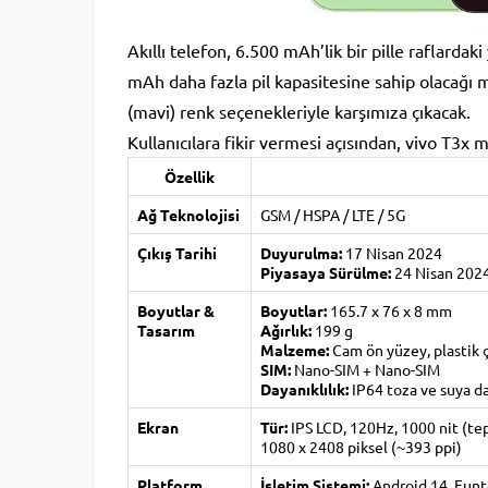
Akıllı telefon, 6.500 mAh’lik bir pille raflardak
mAh daha fazla pil kapasitesine sahip olacağı 
(mavi) renk seçenekleriyle karşımıza çıkacak.
Kullanıcılara fikir vermesi açısından, vivo T3x m
Özellik
Ağ Teknolojisi
GSM / HSPA / LTE / 5G
Çıkış Tarihi
Duyurulma:
17 Nisan 2024
Piyasaya Sürülme:
24 Nisan 202
Boyutlar &
Boyutlar:
165.7 x 76 x 8 mm
Tasarım
Ağırlık:
199 g
Malzeme:
Cam ön yüzey, plastik ç
SIM:
Nano-SIM + Nano-SIM
Dayanıklılık:
IP64 toza ve suya da
Ekran
Tür:
IPS LCD, 120Hz, 1000 nit (tep
1080 x 2408 piksel (~393 ppi)
Platform
İşletim Sistemi:
Android 14, Fun