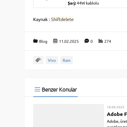
Şarj:
44W kablolu
Kaynak :
Shiftdelete
Blog
11.02.2025
0
274
Vivo
Ram
Benzer Konular
18.06.2025
Adobe Fi
Adobe, üret
aygıtlara ta