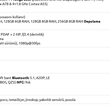
x-A78 & 4×1.8 GHz Cortex-A55)
vasını kullanır)
M, 128GB 6GB RAM, 128GB 8GB RAM, 256GB 8GB RAM
Depolama
 PDAF + 2 MP, f/2.4 (derinlik)
ama
AM sürümü), 1080p@30fps
ift bant
Bluetooth:
5.1, A2DP, LE
 BDS, QZSS
NFC:
Yok
ucu, ivmeölçer, jiroskop, yakınlık sensörü, pusula