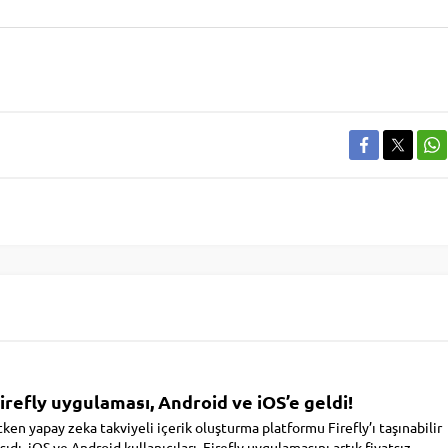
refly uygulaması, Android ve iOS’e geldi!
ken yapay zeka takviyeli içerik oluşturma platformu Firefly’ı taşınabilir
şıdı. iOS ve Android kullanıcıları, Firefly uygulamasını artık fiyatsız