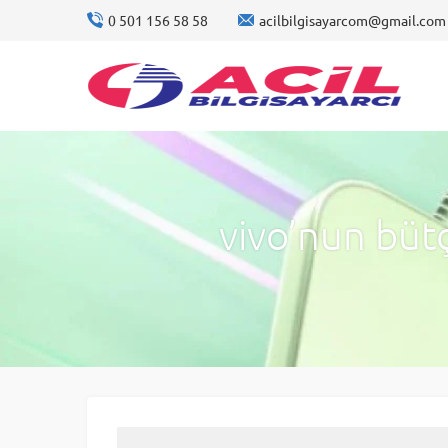
0 501 156 58 58
acilbilgisayarcom@gmail.com
vivo’nun bütç