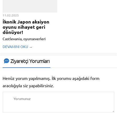
de bu çeşitliliği yansıtmalı.
Pekala ...
11.02.2025
İkonik Japon aksiyon
oyunu nihayet geri
dönüyor!
Castlevania, oyunseverleri
heyecanlandıran yeni bir
DEVAMINI OKU →
söylentiyle gündeme geldi.
Sızıntılara nazaran seri, 2025
yılında orijinal bir Castlevania
Ziyaretçi Yorumları
oyunu alarak kıssayı farklı bir
boyuta taşıyacak. Karanlık
atmosferi, kuvvetli oynanışı ve
Henüz yorum yapılmamış. İlk yorumu aşağıdaki form
akılda kalıcı ...
aracılığıyla siz yapabilirsiniz.