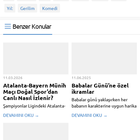
Yıl:
Gerilim
Komedi
Benzer Konular
11.03.2026
11.06.2025
Atalanta-Bayern Münih
Babalar Günü’ne özel
Maçı Doğal Spor’dan
ikramlar
Canlı Nasıl İzlenir?
Babalar günü yaklaşırken her
Şampiyonlar Ligindeki Atalanta-
babanın karakterine uygun harika
Bayern Münih maçı canlı izlemek
hediyeyi bulmak için geniş
DEVAMINI OKU →
DEVAMINI OKU →
için Alışılmış yayın bilgilerini
seçenekler ortasından tercih
sizinle paylaşıyoruz. İşte Alışılmış
yapmak gerekiyor. Her babanın
Spor canlı izlemek için gereken
farklı ilgi alanları, hobileri ve
tüm detaylar…
biçimi olduğu için hediye seçimi