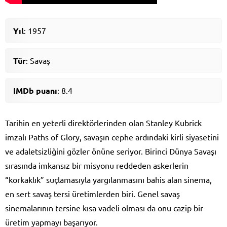
Yıl
: 1957
Tür
: Savaş
IMDb puanı
: 8.4
Tarihin en yeterli direktörlerinden olan Stanley Kubrick
imzalı Paths of Glory, savaşın cephe ardındaki kirli siyasetini
ve adaletsizliğini gözler önüne seriyor. Birinci Dünya Savaşı
sırasında imkansız bir misyonu reddeden askerlerin
“korkaklık” suçlamasıyla yargılanmasını bahis alan sinema,
en sert savaş tersi üretimlerden biri. Genel savaş
sinemalarının tersine kısa vadeli olması da onu cazip bir
üretim yapmayı başarıyor.