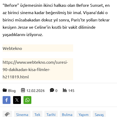
“Before” üçlemesinin ikinci halkası olan Before Sunset, en
az birinci sinema kadar beğenilmiş bir imal. Viyana’daki o
birinci müsabakadan dokuz yıl sonra, Paris’te yolları tekrar
kesişen Jesse ve Celine’in kısıtlı bir vakit diliminde
yaşadıklarını izliyoruz.
Webtekno
https://www.webtekno.com/suresi-
90-dakikadan-kisa-filmler-
h211819.html
Blog
12.02.2026
0
145
Sinema
Tek
Tarihi
Bulma
Yapım
Savaş