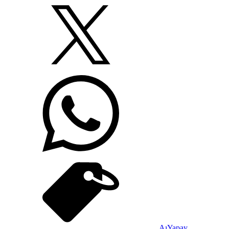
Aı
Yapay