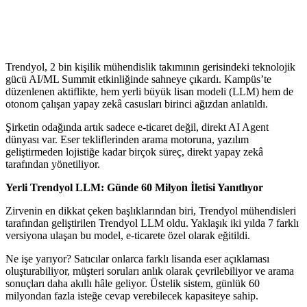
Trendyol, 2 bin kişilik mühendislik takımının gerisindeki teknolojik
gücü AI/ML Summit etkinliğinde sahneye çıkardı. Kampüs’te
düzenlenen aktiflikte, hem yerli büyük lisan modeli (LLM) hem de
otonom çalışan yapay zekâ casusları birinci ağızdan anlatıldı.
Şirketin odağında artık sadece e-ticaret değil, direkt AI Agent
dünyası var. Eser tekliflerinden arama motoruna, yazılım
geliştirmeden lojistiğe kadar birçok süreç, direkt yapay zekâ
tarafından yönetiliyor.
Yerli Trendyol LLM: Günde 60 Milyon İletisi Yanıtlıyor
Zirvenin en dikkat çeken başlıklarından biri, Trendyol mühendisleri
tarafından geliştirilen Trendyol LLM oldu. Yaklaşık iki yılda 7 farklı
versiyona ulaşan bu model, e-ticarete özel olarak eğitildi.
Ne işe yarıyor? Satıcılar onlarca farklı lisanda eser açıklaması
oluşturabiliyor, müşteri soruları anlık olarak çevrilebiliyor ve arama
sonuçları daha akıllı hâle geliyor. Üstelik sistem, günlük 60
milyondan fazla isteğe cevap verebilecek kapasiteye sahip.