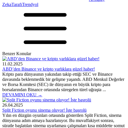
Zeka
Tarafı
Trendyol
Benzer Konular
11.02.2025
ABD’den Binance ve kripto varlıklara güzel haber!
Kripto para dünyasının yakından takip ettiği SEC ve Binance
davasında beklenmedik bir gelişme yaşandı. ABD Menkul Değerler
ve Borsa Komitesi (SEC) ile dünyanın en büyük kripto para
borsalarından Binance ortasında süregelen türel uğraşta ...
DEVAMINI OKU →
26.04.2025
Split Fiction oyunu sinema oluyor! İşte başrolü
Yılın en düzgün oyunları ortasında gösterilen Split Fiction, sinema
dünyasına adım atmaya hazırlanıyor. Bu muvaffakiyet sonrası,
süratle başlatılan sinema uyarlaması çalışmaları kısa müddette somut