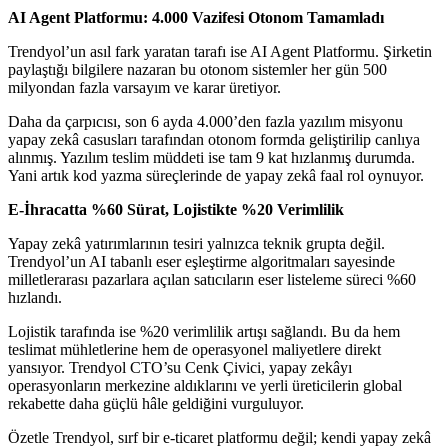
AI Agent Platformu: 4.000 Vazifesi Otonom Tamamladı
Trendyol’un asıl fark yaratan tarafı ise AI Agent Platformu. Şirketin
paylaştığı bilgilere nazaran bu otonom sistemler her gün 500
milyondan fazla varsayım ve karar üretiyor.
Daha da çarpıcısı, son 6 ayda 4.000’den fazla yazılım misyonu
yapay zekâ casusları tarafından otonom formda geliştirilip canlıya
alınmış. Yazılım teslim müddeti ise tam 9 kat hızlanmış durumda.
Yani artık kod yazma süreçlerinde de yapay zekâ faal rol oynuyor.
E-İhracatta %60 Sürat, Lojistikte %20 Verimlilik
Yapay zekâ yatırımlarının tesiri yalnızca teknik grupta değil.
Trendyol’un AI tabanlı eser eşleştirme algoritmaları sayesinde
milletlerarası pazarlara açılan satıcıların eser listeleme süreci %60
hızlandı.
Lojistik tarafında ise %20 verimlilik artışı sağlandı. Bu da hem
teslimat mühletlerine hem de operasyonel maliyetlere direkt
yansıyor. Trendyol CTO’su Cenk Çivici, yapay zekâyı
operasyonların merkezine aldıklarını ve yerli üreticilerin global
rekabette daha güçlü hâle geldiğini vurguluyor.
Özetle Trendyol, sırf bir e-ticaret platformu değil; kendi yapay zekâ