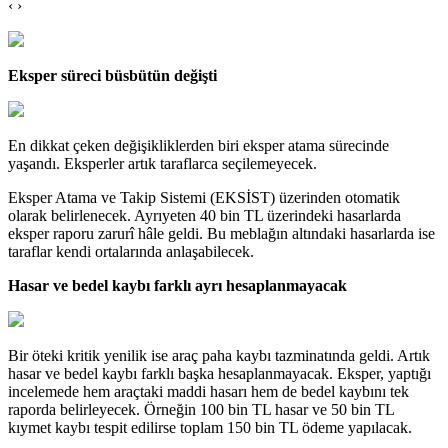
‹ ›
Eksper süreci büsbütün değişti
En dikkat çeken değişikliklerden biri eksper atama sürecinde
yaşandı. Eksperler artık taraflarca seçilemeyecek.
Eksper Atama ve Takip Sistemi (EKSİST) üzerinden otomatik
olarak belirlenecek. Ayrıyeten 40 bin TL üzerindeki hasarlarda
eksper raporu zarurî hâle geldi. Bu meblağın altındaki hasarlarda ise
taraflar kendi ortalarında anlaşabilecek.
Hasar ve bedel kaybı farklı ayrı hesaplanmayacak
Bir öteki kritik yenilik ise araç paha kaybı tazminatında geldi. Artık
hasar ve bedel kaybı farklı başka hesaplanmayacak. Eksper, yaptığı
incelemede hem araçtaki maddi hasarı hem de bedel kaybını tek
raporda belirleyecek. Örneğin 100 bin TL hasar ve 50 bin TL
kıymet kaybı tespit edilirse toplam 150 bin TL ödeme yapılacak.