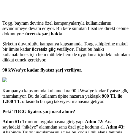
Togg, bayram devrine özel kampanyalarıyla kullanıcılarını
sevindirmeye devam ediyor. Bu kere sunulan fırsat ise direkt cebine
dokunuyor:
ücretsiz şarj hakkı
.
Şirketin duyurduğu kampanya kapsamında Togg sahiplerine makul
bir limite kadar
ücretsiz güç veriliyor
. Fakat bu hakkı
kullanabilmek için hem mühlete hem de uygulama içindeki adımlara
dikkat etmek gerekiyor.
90 kWsa’ye kadar fiyatsız şarj veriliyor.
Kampanya kapsamında kullanıcılara 90 kWsa’ye kadar fiyatsız güç
tanımlanıyor. Bu da kullanım tipine nazaran yaklaşık
900 TL ile
1.300 TL
ortasında bir şarj takviyesi manasına geliyor.
Peki TOGG fiyatsız şarj nasıl alınır?
Adım #1:
Trumore uygulamasına giriş yap.
Adım #2:
Ana
sayfadaki “hikâye” alanından sana özel güç kodunu al.
Adım #3:
Akabinde Trugo uygulamasını aç ve bu kodu ilgili alana tanımla.