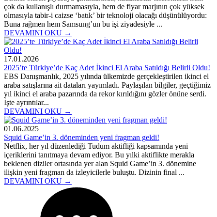
çok da kullanışlı durmamasıyla, hem de fiyar marjının çok yüksek
olmasıyla tabir-i caizse ‘batık’ bir teknoloji olacağı düşünülüyordu:
Buna rağmen hem Samsung’un bu işi ziyadesiyle ...
DEVAMINI OKU →
17.01.2026
2025’te Türkiye’de Kaç Adet İkinci El Araba Satıldığı Belirli Oldu!
EBS Danışmanlık, 2025 yılında ülkemizde gerçekleştirilen ikinci el
araba satışlarına ait dataları yayımladı. Paylaşılan bilgiler, geçtiğimiz
yıl ikinci el araba pazarında da rekor kırıldığını gözler önüne serdi.
İşte ayrıntılar...
DEVAMINI OKU →
01.06.2025
Squid Game’in 3. döneminden yeni fragman geldi!
Netflix, her yıl düzenlediği Tudum aktifliği kapsamında yeni
içeriklerini tanıtmaya devam ediyor. Bu yılki aktiflikte merakla
beklenen diziler ortasında yer alan Squid Game’in 3. dönemine
ilişkin yeni fragman da izleyicilerle buluştu. Dizinin final ...
DEVAMINI OKU →