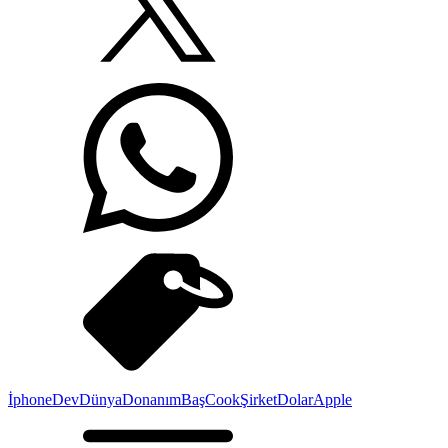
İphone
Dev
Dünya
Donanım
Baş
Cook
Şirket
Dolar
Apple