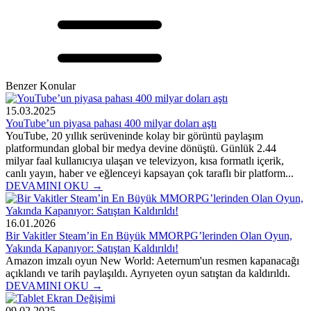
Benzer Konular
15.03.2025
YouTube’un piyasa pahası 400 milyar doları aştı
YouTube, 20 yıllık serüveninde kolay bir görüntü paylaşım
platformundan global bir medya devine dönüştü. Günlük 2.44
milyar faal kullanıcıya ulaşan ve televizyon, kısa formatlı içerik,
canlı yayın, haber ve eğlenceyi kapsayan çok taraflı bir platform...
DEVAMINI OKU →
16.01.2026
Bir Vakitler Steam’in En Büyük MMORPG’lerinden Olan Oyun,
Yakında Kapanıyor: Satıştan Kaldırıldı!
Amazon imzalı oyun New World: Aeternum'un resmen kapanacağı
açıklandı ve tarih paylaşıldı. Ayrıyeten oyun satıştan da kaldırıldı.
DEVAMINI OKU →
09.02.2025