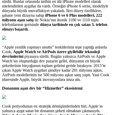
sürdü. Bunlar ortasında tarihin en âlâ iPhone modelleri olarak
nitelendirilen aygıtlar da vardı. Örneğin iPhone 6 serisi, modeliyle
dünyada büyük muvaffakiyet yakaladı. İleri düzey özelliklere,
şahane yeni dizayna sahip
iPhone 6 ve 6 Plus modelleri, 222
milyonu aşan satış
ile Nokia’nın ikonik 1100 ve 1110 tuşlu
telefonlarının gerisinde
dünya tarihinde en çok satan 3. telefon
olmayı başardı
.
“Apple yenilik yapmayı unuttu” tenkitlerinin tepe yaptığı anlarda
Cook,
Apple Watch ve AirPods üzere giyilebilir teknoloji
devrimlerini
piyasaya sürdü. Bugün yalnızca AirPods ve Apple
Watch’un oluşturduğu dev pazarın geliri, dünyanın en büyük
şirketlerinin birçoğunun toplam gelirini geride bırakıyor. 2015’te
çıkan Apple Watch aygıtları şimdiye kadar 281 milyonu aşkın,
AirPods modellerinin ise 500 milyonu aşkın satış yaptı. Yani Cook
idaresinde Apple, büyük inovasyonlara imza attı.
Donanımı aşan dev bir “Hizmetler” ekosistemi
Cook periyodunun en stratejik dönüşümlerinden biri, Apple’ın
yalnızca aygıt satan bir donanım şirketi olmaktan çıkmasıydı.