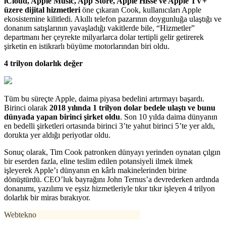
iCloud, Apple Music, App Store, Apple Hisse ve Apple TV+
üzere dijital hizmetleri
öne çıkaran Cook, kullanıcıları Apple
ekosistemine kilitledi. Akıllı telefon pazarının doygunluğa ulaştığı ve
donanım satışlarının yavaşladığı vakitlerde bile, “Hizmetler”
departmanı her çeyrekte milyarlarca dolar tertipli gelir getirerek
şirketin en istikrarlı büyüme motorlarından biri oldu.
4 trilyon dolarlık değer
Tüm bu süreçte Apple, daima piyasa bedelini artırmayı başardı.
Birinci olarak
2018 yılında 1 trilyon dolar bedele ulaştı ve bunu
dünyada yapan birinci şirket oldu
. Son 10 yılda daima dünyanın
en bedelli şirketleri ortasında birinci 3’te yahut birinci 5’te yer aldı,
dorukta yer aldığı periyotlar oldu.
Sonuç olarak, Tim Cook patronken dünyayı yerinden oynatan çılgın
bir eserden fazla, eline teslim edilen potansiyeli ilmek ilmek
işleyerek Apple’ı dünyanın en kârlı makinelerinden birine
dönüştürdü. CEO’luk bayrağını John Ternus’a devrederken ardında
donanımı, yazılımı ve eşsiz hizmetleriyle tıkır tıkır işleyen 4 trilyon
dolarlık bir miras bırakıyor.
Webtekno