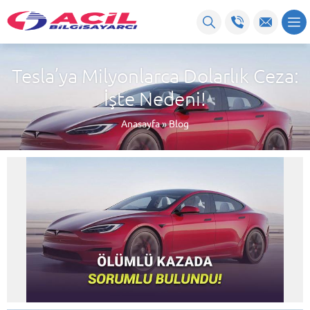
Tesla’ya Milyonlarca Dolarlık Ceza:
İşte Nedeni!
Anasayfa
»
Blog