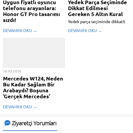
Uygun fiyatlı oyuncu
Yedek Parça Seçiminde
telefonu arayanlara:
Dikkat Edilmesi
Honor GT Pro tasarımı
Gereken 5 Altın Kural
sızdı!
Yedek parça seçiminde dikkatli
Honor, aralık ayında tanıttığı GT
olmak hayati önem taşıyor. Doğru
DEVAMINI OKU →
DEVAMINI OKU →
modeline kıymetli bir ekleme
tercihler yaparak performansı
yapmak için kolları sıvadı. Akıllı
artırabilirsiniz. İşte dikkate
telefonla ilgili bugüne dek çok
almanız gereken 5 altın kural.
fazla rapor ortaya çıkmasa da bu
durum an prestijiyle değişmeye
başladı. Çünkü son gelişmeler,
modelle ilgili...
18.03.2026
Mercedes W124, Neden
Bu Kadar Sağlam Bir
Arabaydı? Boşuna
‘Gerçek Mercedes’
Denmiyor!
DEVAMINI OKU →
Mercedes W124, araba
dünyasında 'ölümsüz' olarak
anılmasının hakkını veren az
Ziyaretçi Yorumları
modellerden biri. Pekala