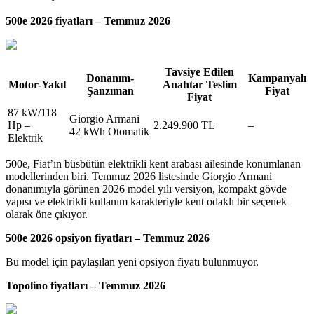
500e 2026 fiyatları – Temmuz 2026
Tavsiye Edilen
Donanım-
Kampanyalı
Motor-Yakıt
Anahtar Teslim
Şanzıman
Fiyat
Fiyat
87 kW/118
Giorgio Armani
Hp –
2.249.900 TL
–
42 kWh Otomatik
Elektrik
500e, Fiat’ın büsbütün elektrikli kent arabası ailesinde konumlanan
modellerinden biri. Temmuz 2026 listesinde Giorgio Armani
donanımıyla görünen 2026 model yılı versiyon, kompakt gövde
yapısı ve elektrikli kullanım karakteriyle kent odaklı bir seçenek
olarak öne çıkıyor.
500e 2026 opsiyon fiyatları – Temmuz 2026
Bu model için paylaşılan yeni opsiyon fiyatı bulunmuyor.
Topolino fiyatları – Temmuz 2026