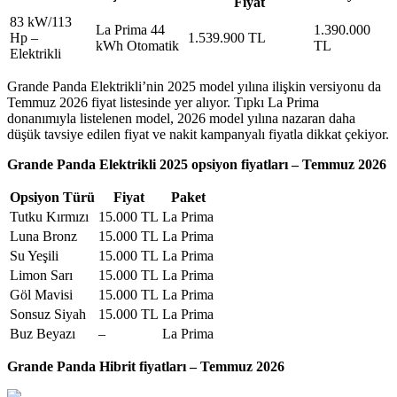
Fiyat
83 kW/113
La Prima 44
1.390.000
Hp –
1.539.900 TL
kWh Otomatik
TL
Elektrikli
Grande Panda Elektrikli’nin 2025 model yılına ilişkin versiyonu da
Temmuz 2026 fiyat listesinde yer alıyor. Tıpkı La Prima
donanımıyla listelenen model, 2026 model yılına nazaran daha
düşük tavsiye edilen fiyat ve nakit kampanyalı fiyatla dikkat çekiyor.
Grande Panda Elektrikli 2025 opsiyon fiyatları – Temmuz 2026
Opsiyon Türü
Fiyat
Paket
Tutku Kırmızı
15.000 TL
La Prima
Luna Bronz
15.000 TL
La Prima
Su Yeşili
15.000 TL
La Prima
Limon Sarı
15.000 TL
La Prima
Göl Mavisi
15.000 TL
La Prima
Sonsuz Siyah
15.000 TL
La Prima
Buz Beyazı
–
La Prima
Grande Panda Hibrit fiyatları – Temmuz 2026