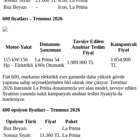
Sonsuz Siyah
21.000 TL
Icon, La Prima
Buz Beyazı
–
Icon, La Prima
600 fiyatları – Temmuz 2026
Tavsiye Edilen
Donanım-
Kampanyalı
Motor-Yakıt
Anahtar Teslim
Şanzıman
Fiyat
Fiyat
115 kW/156
La Prima 54
1.854.900
1.989.900 TL
Hp – Elektrikli
kWh Otomatik
TL
Fiat 600, markanın elektrikli eser gamında daha yüksek gövde
yapısına sahip seçeneklerinden biri olarak öne çıkıyor. Temmuz
2026 listesinde La Prima donanımıyla yer alan model, tavsiye edilen
fiyatının yanında nakit kampanyalı anahtar teslim fiyatıyla da
listeleniyor.
600 opsiyon fiyatları – Temmuz 2026
Opsiyon Türü
Fiyat
Paket
Buz Beyazı
–
La Prima
Sonsuz Siyah
11.360 TL
La Prima