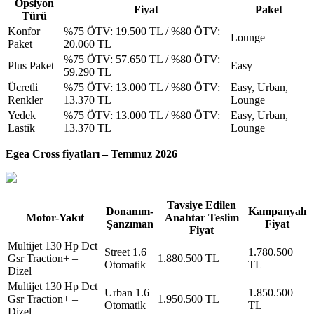
Opsiyon
Fiyat
Paket
Türü
Konfor
%75 ÖTV: 19.500 TL / %80 ÖTV:
Lounge
Paket
20.060 TL
%75 ÖTV: 57.650 TL / %80 ÖTV:
Plus Paket
Easy
59.290 TL
Ücretli
%75 ÖTV: 13.000 TL / %80 ÖTV:
Easy, Urban,
Renkler
13.370 TL
Lounge
Yedek
%75 ÖTV: 13.000 TL / %80 ÖTV:
Easy, Urban,
Lastik
13.370 TL
Lounge
Egea Cross fiyatları – Temmuz 2026
Tavsiye Edilen
Donanım-
Kampanyalı
Motor-Yakıt
Anahtar Teslim
Şanzıman
Fiyat
Fiyat
Multijet 130 Hp Dct
Street 1.6
1.780.500
Gsr Traction+ –
1.880.500 TL
Otomatik
TL
Dizel
Multijet 130 Hp Dct
Urban 1.6
1.850.500
Gsr Traction+ –
1.950.500 TL
Otomatik
TL
Dizel