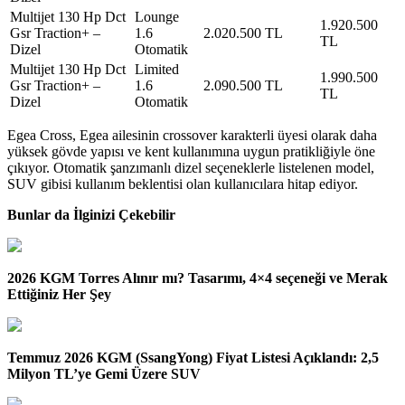
Multijet 130 Hp Dct
Lounge
1.920.500
Gsr Traction+ –
1.6
2.020.500 TL
TL
Dizel
Otomatik
Multijet 130 Hp Dct
Limited
1.990.500
Gsr Traction+ –
1.6
2.090.500 TL
TL
Dizel
Otomatik
Egea Cross, Egea ailesinin crossover karakterli üyesi olarak daha
yüksek gövde yapısı ve kent kullanımına uygun pratikliğiyle öne
çıkıyor. Otomatik şanzımanlı dizel seçeneklerle listelenen model,
SUV gibisi kullanım beklentisi olan kullanıcılara hitap ediyor.
Bunlar da İlginizi Çekebilir
2026 KGM Torres Alınır mı? Tasarımı, 4×4 seçeneği ve Merak
Ettiğiniz Her Şey
Temmuz 2026 KGM (SsangYong) Fiyat Listesi Açıklandı: 2,5
Milyon TL’ye Gemi Üzere SUV