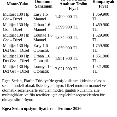
Donanım-
Kampanyalı
Motor-Yakıt
Anahtar Teslim
Şanzıman
Fiyat
Fiyat
Multijet 130 Hp
Easy 1.6
1.369.900
1.499.900 TL
Gsr – Dizel
Manuel
TL
Multijet 130 Hp
Urban 1.6
1.459.900
1.599.900 TL
Gsr – Dizel
Manuel
TL
Multijet 130 Hp
Lounge 1.6
1.529.900
1.674.900 TL
Gsr – Dizel
Manuel
TL
Multijet 130 Hp
Easy 1.6
1.759.900
1.859.900 TL
Dct Gsr – Dizel
Otomatik
TL
Multijet 130 Hp
Urban 1.6
1.851.900
1.951.900 TL
Dct Gsr – Dizel
Otomatik
TL
Multijet 130 Hp
Lounge 1.6
1.921.900
2.021.900 TL
Dct Gsr – Dizel
Otomatik
TL
Egea Sedan, Fiat’ın Türkiye’de geniş kullanıcı kitlesine ulaşan
sedan modeli olarak listede yer alıyor. Dizel motorlu manuel ve
otomatik seçeneklerle sunulan model, günlük kullanım, aile
muhtaçlıkları ve filo tercihleri için erişilebilir seçeneklerden biri
olmayı sürdürüyor.
Egea Sedan opsiyon fiyatları – Temmuz 2026