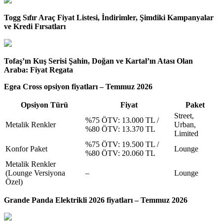
Togg Sıfır Araç Fiyat Listesi, İndirimler, Şimdiki Kampanyalar
ve Kredi Fırsatları
Tofaş’ın Kuş Serisi Şahin, Doğan ve Kartal’ın Atası Olan
Araba: Fiyat Regata
Egea Cross opsiyon fiyatları – Temmuz 2026
Opsiyon Türü
Fiyat
Paket
Street,
%75 ÖTV: 13.000 TL /
Metalik Renkler
Urban,
%80 ÖTV: 13.370 TL
Limited
%75 ÖTV: 19.500 TL /
Konfor Paket
Lounge
%80 ÖTV: 20.060 TL
Metalik Renkler
(Lounge Versiyona
–
Lounge
Özel)
Grande Panda Elektrikli 2026 fiyatları – Temmuz 2026