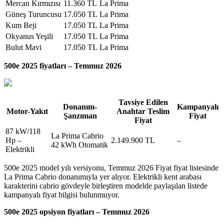
Mercan Kırmızısı
11.360 TL
La Prima
Güneş Turuncusu
17.050 TL
La Prima
Kum Beji
17.050 TL
La Prima
Okyanus Yeşili
17.050 TL
La Prima
Bulut Mavi
17.050 TL
La Prima
500e 2025 fiyatları – Temmuz 2026
Tavsiye Edilen
Donanım-
Kampanyalı
Motor-Yakıt
Anahtar Teslim
Şanzıman
Fiyat
Fiyat
87 kW/118
La Prima Cabrio
Hp –
2.149.900 TL
–
42 kWh Otomatik
Elektrikli
500e 2025 model yılı versiyonu, Temmuz 2026 Fiyat fiyat listesinde
La Prima Cabrio donanımıyla yer alıyor. Elektrikli kent arabası
karakterini cabrio gövdeyle birleştiren modelde paylaşılan listede
kampanyalı fiyat bilgisi bulunmuyor.
500e 2025 opsiyon fiyatları – Temmuz 2026