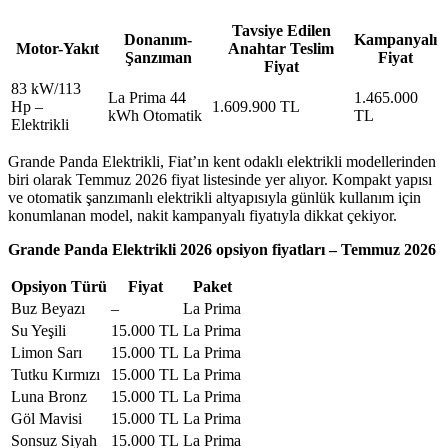
Tavsiye Edilen
Donanım-
Kampanyalı
Motor-Yakıt
Anahtar Teslim
Şanzıman
Fiyat
Fiyat
83 kW/113
La Prima 44
1.465.000
Hp –
1.609.900 TL
kWh Otomatik
TL
Elektrikli
Grande Panda Elektrikli, Fiat’ın kent odaklı elektrikli modellerinden
biri olarak Temmuz 2026 fiyat listesinde yer alıyor. Kompakt yapısı
ve otomatik şanzımanlı elektrikli altyapısıyla günlük kullanım için
konumlanan model, nakit kampanyalı fiyatıyla dikkat çekiyor.
Grande Panda Elektrikli 2026 opsiyon fiyatları – Temmuz 2026
Opsiyon Türü
Fiyat
Paket
Buz Beyazı
–
La Prima
Su Yeşili
15.000 TL
La Prima
Limon Sarı
15.000 TL
La Prima
Tutku Kırmızı
15.000 TL
La Prima
Luna Bronz
15.000 TL
La Prima
Göl Mavisi
15.000 TL
La Prima
Sonsuz Siyah
15.000 TL
La Prima