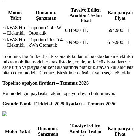
Tavsiye Edilen
Motor-
Donanım-
Kampanyalı
Anahtar Teslim
Yakıt
Şanzıman
Fiyat
Fiyat
6 kW/8 Hp
Topolino 5.4 kWh
684.900 TL
594.900 TL
– Elektrikli
Otomatik
6 kW/8 Hp
Topolino Plus 5.4
709.900 TL
619.900 TL
– Elektrikli
kWh Otomatik
Topolino, Fiat’ın kent içi kısa aralık kullanımına odaklanan elektrikli
mikro mobilite modeli olarak listede yer alıyor. Küçük boyutları ve
sade ürün yapısıyla dar kent alanlarında pratiklik arayan kullanıcılara
hitap eden model, Temmuz listesinin en düşük fiyatlı seçeneği oldu.
Topolino opsiyon fiyatları – Temmuz 2026
Bu model için paylaşılan aktüel opsiyon fiyatı bulunmuyor.
Grande Panda Elektrikli 2025 fiyatları – Temmuz 2026
Tavsiye Edilen
Donanım-
Kampanyalı
Motor-Yakıt
Anahtar Teslim
Şanzıman
Fiyat