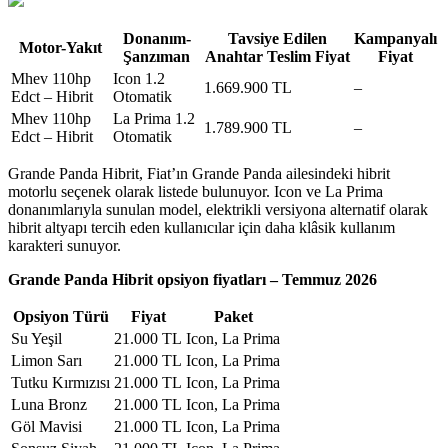
Donanım-
Tavsiye Edilen
Kampanyalı
Motor-Yakıt
Şanzıman
Anahtar Teslim Fiyat
Fiyat
Mhev 110hp
Icon 1.2
1.669.900 TL
–
Edct – Hibrit
Otomatik
Mhev 110hp
La Prima 1.2
1.789.900 TL
–
Edct – Hibrit
Otomatik
Grande Panda Hibrit, Fiat’ın Grande Panda ailesindeki hibrit
motorlu seçenek olarak listede bulunuyor. Icon ve La Prima
donanımlarıyla sunulan model, elektrikli versiyona alternatif olarak
hibrit altyapı tercih eden kullanıcılar için daha klâsik kullanım
karakteri sunuyor.
Grande Panda Hibrit opsiyon fiyatları – Temmuz 2026
Opsiyon Türü
Fiyat
Paket
Su Yeşil
21.000 TL
Icon, La Prima
Limon Sarı
21.000 TL
Icon, La Prima
Tutku Kırmızısı
21.000 TL
Icon, La Prima
Luna Bronz
21.000 TL
Icon, La Prima
Göl Mavisi
21.000 TL
Icon, La Prima