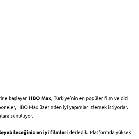
rine başlayan
HBO Max
, Türkiye’nin en popüler film ve dizi
neler, HBO Max üzerinden iyi yapımlar izlemek istiyorlar.
ılara sunuluyor.
yebileceğiniz en iyi filmleri
derledik. Platformda yüksek