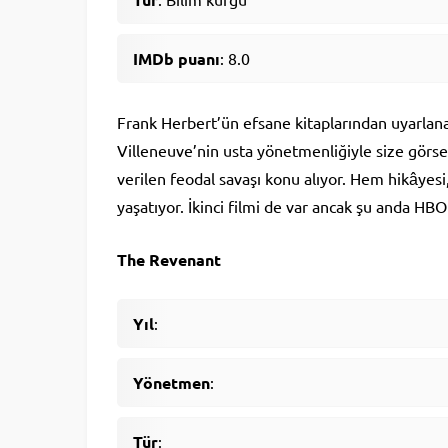
IMDb puanı
: 8.0
Frank Herbert’ün efsane kitaplarından uyarlanan 
Villeneuve’nin usta yönetmenliğiyle size görsel
verilen feodal savaşı konu alıyor. Hem hikâyesi
yaşatıyor. İkinci filmi de var ancak şu anda HB
The Revenant
Yıl
:
Yönetmen
:
Tür
: