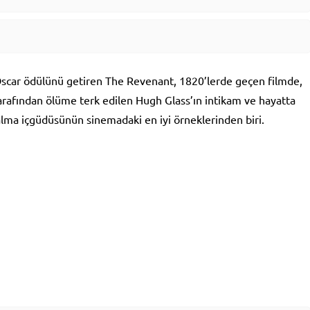
 Oscar ödülünü getiren The Revenant, 1820’lerde geçen filmde,
 tarafından ölüme terk edilen Hugh Glass’ın intikam ve hayatta
lma içgüdüsünün sinemadaki en iyi örneklerinden biri.