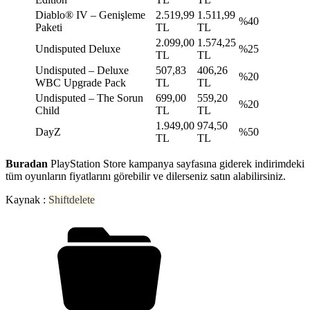
Diablo® IV – Genişleme
2.519,99
1.511,99
%40
Paketi
TL
TL
2.099,00
1.574,25
Undisputed Deluxe
%25
TL
TL
Undisputed – Deluxe
507,83
406,26
%20
WBC Upgrade Pack
TL
TL
Undisputed – The Sorun
699,00
559,20
%20
Child
TL
TL
1.949,00
974,50
DayZ
%50
TL
TL
Buradan
PlayStation Store kampanya sayfasına giderek indirimdeki
tüm oyunların fiyatlarını görebilir ve dilerseniz satın alabilirsiniz.
Kaynak :
Shiftdelete