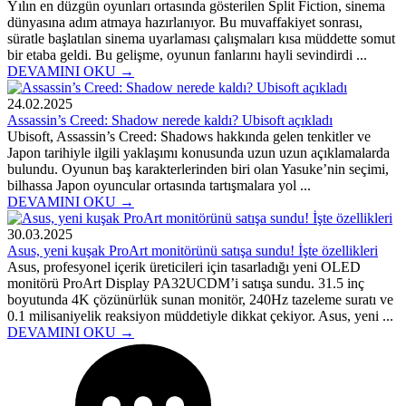
Yılın en düzgün oyunları ortasında gösterilen Split Fiction, sinema
dünyasına adım atmaya hazırlanıyor. Bu muvaffakiyet sonrası,
süratle başlatılan sinema uyarlaması çalışmaları kısa müddette somut
bir etaba geldi. Bu gelişme, oyunun fanlarını hayli sevindirdi ...
DEVAMINI OKU →
24.02.2025
Assassin’s Creed: Shadow nerede kaldı? Ubisoft açıkladı
Ubisoft, Assassin’s Creed: Shadows hakkında gelen tenkitler ve
Japon tarihiyle ilgili yaklaşımı konusunda uzun uzun açıklamalarda
bulundu. Oyunun baş karakterlerinden biri olan Yasuke’nin seçimi,
bilhassa Japon oyuncular ortasında tartışmalara yol ...
DEVAMINI OKU →
30.03.2025
Asus, yeni kuşak ProArt monitörünü satışa sundu! İşte özellikleri
Asus, profesyonel içerik üreticileri için tasarladığı yeni OLED
monitörü ProArt Display PA32UCDM’i satışa sundu. 31.5 inç
boyutunda 4K çözünürlük sunan monitör, 240Hz tazeleme suratı ve
0.1 milisaniyelik reaksiyon müddetiyle dikkat çekiyor. Asus, yeni ...
DEVAMINI OKU →