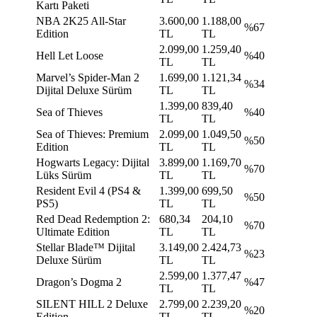
Kartı Paketi
NBA 2K25 All-Star
3.600,00
1.188,00
%67
Edition
TL
TL
2.099,00
1.259,40
Hell Let Loose
%40
TL
TL
Marvel’s Spider-Man 2
1.699,00
1.121,34
%34
Dijital Deluxe Sürüm
TL
TL
1.399,00
839,40
Sea of Thieves
%40
TL
TL
Sea of Thieves: Premium
2.099,00
1.049,50
%50
Edition
TL
TL
Hogwarts Legacy: Dijital
3.899,00
1.169,70
%70
Lüks Sürüm
TL
TL
Resident Evil 4 (PS4 &
1.399,00
699,50
%50
PS5)
TL
TL
Red Dead Redemption 2:
680,34
204,10
%70
Ultimate Edition
TL
TL
Stellar Blade™ Dijital
3.149,00
2.424,73
%23
Deluxe Sürüm
TL
TL
2.599,00
1.377,47
Dragon’s Dogma 2
%47
TL
TL
SILENT HILL 2 Deluxe
2.799,00
2.239,20
%20
Edition
TL
TL