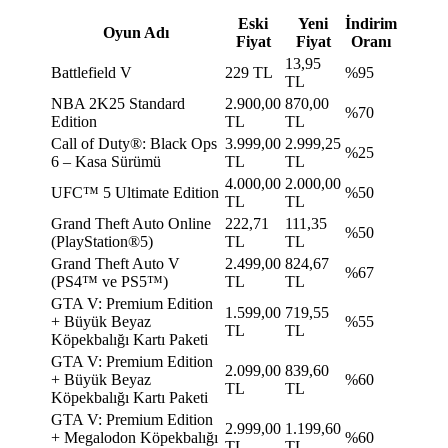
Eski
Yeni
İndirim
Oyun Adı
Fiyat
Fiyat
Oranı
13,95
Battlefield V
229 TL
%95
TL
NBA 2K25 Standard
2.900,00
870,00
%70
Edition
TL
TL
Call of Duty®: Black Ops
3.999,00
2.999,25
%25
6 – Kasa Sürümü
TL
TL
4.000,00
2.000,00
UFC™ 5 Ultimate Edition
%50
TL
TL
Grand Theft Auto Online
222,71
111,35
%50
(PlayStation®5)
TL
TL
Grand Theft Auto V
2.499,00
824,67
%67
(PS4™ ve PS5™)
TL
TL
GTA V: Premium Edition
1.599,00
719,55
+ Büyük Beyaz
%55
TL
TL
Köpekbalığı Kartı Paketi
GTA V: Premium Edition
2.099,00
839,60
+ Büyük Beyaz
%60
TL
TL
Köpekbalığı Kartı Paketi
GTA V: Premium Edition
2.999,00
1.199,60
+ Megalodon Köpekbalığı
%60
TL
TL