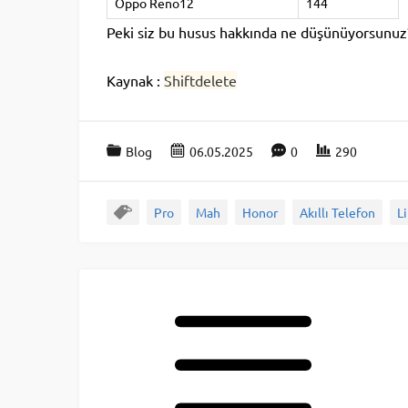
Oppo Reno12
144
Peki siz bu husus hakkında ne düşünüyorsunuz? S
Kaynak :
Shiftdelete
Blog
06.05.2025
0
290
Pro
Mah
Honor
Akıllı Telefon
L