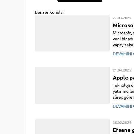
Benzer Konular
27.03.2025
Microsof
Microsoft, 
yeni bir ad
yapay zeka 
DEVAMINI
21.04.2025
Apple p
Teknoloji d
yatırımcıl
süreç gören
finansal ...
DEVAMINI
28.02.2025
Efsane g