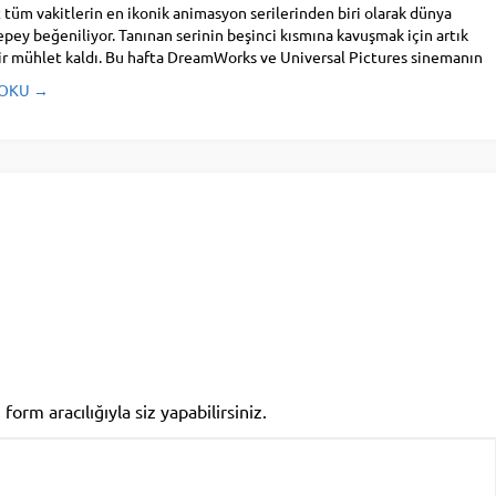
 tüm vakitlerin en ikonik animasyon serilerinden biri olarak dünya
pey beğeniliyor. Tanınan serinin beşinci kısmına kavuşmak için artık
ir mühlet kaldı. Bu hafta DreamWorks ve Universal Pictures sinemanın
 OKU →
rm aracılığıyla siz yapabilirsiniz.