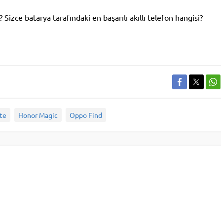
izce batarya tarafındaki en başarılı akıllı telefon hangisi?
ite
Honor Magic
Oppo Find