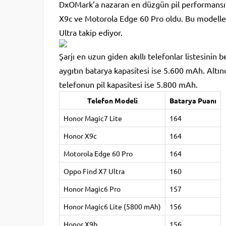
DxOMark’a nazaran en düzgün pil performansına
X9c ve Motorola Edge 60 Pro oldu. Bu modelle
Ultra takip ediyor.
Şarjı en uzun giden akıllı telefonlar listesinin
aygıtın batarya kapasitesi ise 5.600 mAh. Altınc
telefonun pil kapasitesi ise 5.800 mAh.
Telefon Modeli
Batarya Puanı
Honor Magic7 Lite
164
Honor X9c
164
Motorola Edge 60 Pro
164
Oppo Find X7 Ultra
160
Honor Magic6 Pro
157
Honor Magic6 Lite (5800 mAh)
156
Honor X9b
156