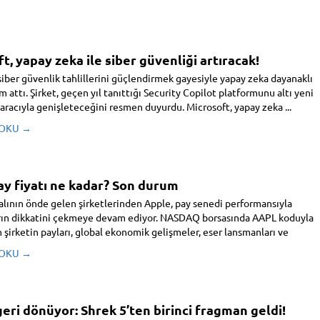
t, yapay zeka ile siber güvenliği artıracak!
siber güvenlik tahlillerini güçlendirmek gayesiyle yapay zeka dayanaklı
ım attı. Şirket, geçen yıl tanıttığı Security Copilot platformunu altı yeni
aracıyla genişleteceğini resmen duyurdu. Microsoft, yapay zeka ...
 OKU →
ay fiyatı ne kadar? Son durum
alının önde gelen şirketlerinden Apple, pay senedi performansıyla
arın dikkatini çekmeye devam ediyor. NASDAQ borsasında AAPL koduyla
 şirketin payları, global ekonomik gelişmeler, eser lansmanları ve
 OKU →
eri dönüyor: Shrek 5’ten birinci fragman geldi!