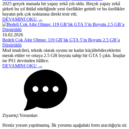
2025 gerçek manada bir yapay zekâ yılı oldu. Birçok yapay zekâ
şirketi bu yıl ihtilal niteliğinde yeni özellikler getirdi ve bu özellikler
hayatın pek çok noktasına direkt tesir etti.
DEVAMINI OKU →
16.02.2026
Bedeli Çok Ağır Olmuş: 119 GB’lık GTA 5’in Boyutu 2.5 GB’a
Düşürüldü
Mod imalcileri, teknik olarak oyunu ne kadar küçültebileceklerini
merak ettiler ve ortaya 2.5 GB boyuta sahip bir GTA 5 çıktı. İmajlar
ise PS1 devrinden hâllice.
DEVAMINI OKU →
Ziyaretçi Yorumları
Henüz yorum yapılmamış. İlk yorumu aşağıdaki form aracılığıyla siz