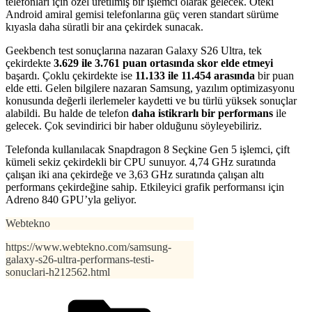
telefonları için özel üretilmiş bir işlemci olarak gelecek. Öteki
Android amiral gemisi telefonlarına güç veren standart sürüme
kıyasla daha süratli bir ana çekirdek sunacak.
Geekbench test sonuçlarına nazaran Galaxy S26 Ultra, tek
çekirdekte
3.629 ile 3.761 puan ortasında skor elde etmeyi
başardı. Çoklu çekirdekte ise
11.133 ile 11.454 arasında
bir puan
elde etti. Gelen bilgilere nazaran Samsung, yazılım optimizasyonu
konusunda değerli ilerlemeler kaydetti ve bu türlü yüksek sonuçlar
alabildi. Bu halde de telefon
daha istikrarlı bir performans
ile
gelecek. Çok sevindirici bir haber olduğunu söyleyebiliriz.
Telefonda kullanılacak Snapdragon 8 Seçkine Gen 5 işlemci, çift
kümeli sekiz çekirdekli bir CPU sunuyor. 4,74 GHz suratında
çalışan iki ana çekirdeğe ve 3,63 GHz suratında çalışan altı
performans çekirdeğine sahip. Etkileyici grafik performansı için
Adreno 840 GPU’yla geliyor.
Webtekno
https://www.webtekno.com/samsung-
galaxy-s26-ultra-performans-testi-
sonuclari-h212562.html