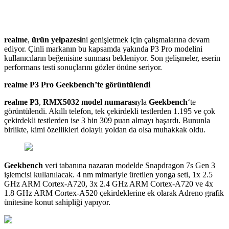
realme
,
ürün yelpazesi
ni genişletmek için çalışmalarına devam
ediyor. Çinli markanın bu kapsamda yakında P3 Pro modelini
kullanıcıların beğenisine sunması bekleniyor. Son gelişmeler, eserin
performans testi sonuçlarını gözler önüne seriyor.
realme P3 Pro Geekbench’te görüntülendi
realme P3
,
RMX5032
model numarası
yla
Geekbench
‘te
görüntülendi. Akıllı telefon, tek çekirdekli testlerden 1.195 ve çok
çekirdekli testlerden ise 3 bin 309 puan almayı başardı. Bununla
birlikte, kimi özellikleri dolaylı yoldan da olsa muhakkak oldu.
Geekbench
veri tabanına nazaran modelde Snapdragon 7s Gen 3
işlemcisi kullanılacak. 4 nm mimariyle üretilen yonga seti, 1x 2.5
GHz ARM Cortex-A720, 3x 2.4 GHz ARM Cortex-A720 ve 4x
1.8 GHz ARM Cortex-A520 çekirdeklerine ek olarak Adreno grafik
ünitesine konut sahipliği yapıyor.