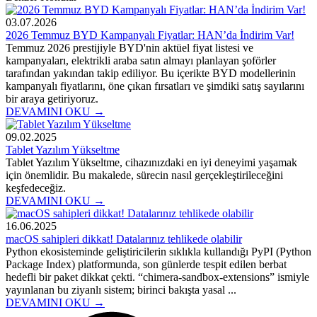
03.07.2026
2026 Temmuz BYD Kampanyalı Fiyatlar: HAN’da İndirim Var!
Temmuz 2026 prestijiyle BYD'nin aktüel fiyat listesi ve
kampanyaları, elektrikli araba satın almayı planlayan şoförler
tarafından yakından takip ediliyor. Bu içerikte BYD modellerinin
kampanyalı fiyatlarını, öne çıkan fırsatları ve şimdiki satış sayılarını
bir araya getiriyoruz.
DEVAMINI OKU →
09.02.2025
Tablet Yazılım Yükseltme
Tablet Yazılım Yükseltme, cihazınızdaki en iyi deneyimi yaşamak
için önemlidir. Bu makalede, sürecin nasıl gerçekleştirileceğini
keşfedeceğiz.
DEVAMINI OKU →
16.06.2025
macOS sahipleri dikkat! Datalarınız tehlikede olabilir
Python ekosisteminde geliştiricilerin sıklıkla kullandığı PyPI (Python
Package Index) platformunda, son günlerde tespit edilen berbat
hedefli bir paket dikkat çekti. “chimera-sandbox-extensions” ismiyle
yayınlanan bu ziyanlı sistem; birinci bakışta yasal ...
DEVAMINI OKU →