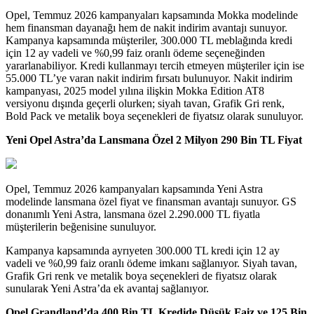
Opel, Temmuz 2026 kampanyaları kapsamında Mokka modelinde
hem finansman dayanağı hem de nakit indirim avantajı sunuyor.
Kampanya kapsamında müşteriler, 300.000 TL meblağında kredi
için 12 ay vadeli ve %0,99 faiz oranlı ödeme seçeneğinden
yararlanabiliyor. Kredi kullanmayı tercih etmeyen müşteriler için ise
55.000 TL’ye varan nakit indirim fırsatı bulunuyor. Nakit indirim
kampanyası, 2025 model yılına ilişkin Mokka Edition AT8
versiyonu dışında geçerli olurken; siyah tavan, Grafik Gri renk,
Bold Pack ve metalik boya seçenekleri de fiyatsız olarak sunuluyor.
Yeni Opel Astra’da Lansmana Özel 2 Milyon 290 Bin TL Fiyat
Opel, Temmuz 2026 kampanyaları kapsamında Yeni Astra
modelinde lansmana özel fiyat ve finansman avantajı sunuyor. GS
donanımlı Yeni Astra, lansmana özel 2.290.000 TL fiyatla
müşterilerin beğenisine sunuluyor.
Kampanya kapsamında ayrıyeten 300.000 TL kredi için 12 ay
vadeli ve %0,99 faiz oranlı ödeme imkanı sağlanıyor. Siyah tavan,
Grafik Gri renk ve metalik boya seçenekleri de fiyatsız olarak
sunularak Yeni Astra’da ek avantaj sağlanıyor.
Opel Grandland’da 400 Bin TL Kredide Düşük Faiz ve 125 Bin