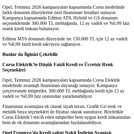
Opel, Temmuz 2026 kampanyaları kapsamında Corsa modelinde
farklı donanım düzeylerine özel finansman fırsatları sunuyor.
Kampanya kapsamında Edition AT8, Hybrid ve GS donanım
seçeneklerinde 300.000 TL meblağında, 12 ay vadeli ve %0,99 faiz
oranlı kredi imkanı bulunuyor.
Edition MT6 donanım düzeyinde ise 150.000 TL için 12 ay vadeli
ve %0,99 faizli kredi takviyesi sağlanıyor.
Bunlar da İlginizi Çekebilir
Corsa Elektrik’te Düşük Faizli Kredi ve Ücretsiz Renk
Seçenekleri
Opel, Temmuz 2026 kampanyaları kapsamında Corsa Elektrik
modelinde avantajlı finansman dayanağı sunuyor. Kampanya
çerçevesinde müşteriler, 300.000 TL meblağında kredi için 12 ay
vadeli ve %0,99 faiz oranından yararlanabiliyor.
Finansman avantajına ek olarak siyah tavan, Grafik Gri renk ve
metalik boya seçenekleri de fiyatsız olarak sunuluyor. Böylelikle
Corsa Elektrik’i tercih eden müşteriler hem uygun kredi imkanından
hem de ek donanım avantajlarından faydalanabiliyor.
Opel Frontera’da Kredi yahut Nakit İndirim Avantajı