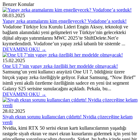
Benzer Konular
08.03.2025
Yapay zeka aramalarını kim engelleyecek? Vodafone’a sorduk!
Vodafone Türkiye İcra Kurulu Lideri Engin Aksoy, teknoloji ve
bağlantı alanındaki yeni gelişmeleri ve Türkiye’nin gelecekteki
dijital altyapı yatırımlarını MWC 2025’te ShiftDelete.Net’e
kıymetlendirdi. Vodafone’un yapay zekâ tabanlı bir sistemle ...
DEVAMINI OKU →
15.02.2025
One UI 7’nin yapay zeka özelliği her modelde olmayacak!
Samsung’un yeni kullanıcı arayüzü One UI 7, bildiğiniz üzere
birçok yapay zeka özelliğiyle geliyor. Fakat Samsung, “Now Brief”
isimli yeni akıllı özetleme özelliğinin sadece en yeni üst segment
Galaxy S25 serisine sunulacağını açıkladı. Pekala, bu...
DEVAMINI OKU →
28.02.2025
Siyah ekran sorunu kullanıcıları çıldırttı! Nvidia çözeceğine kelam
verdi
Nvidia, kimi RTX 50 serisi ekran kartı kullanıcılarının yaşadığı
rastgele siyah ekran ve mavi ekran kusurlarını gidermek için yeni bir
güncelleme yayınlayacağını duyurdu. Şirket, bu hafta içinde yeni bir