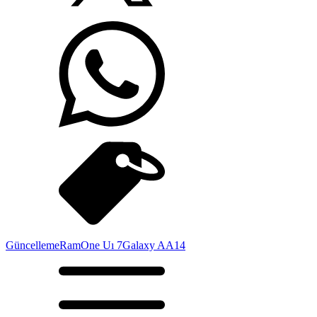
Güncelleme
Ram
One Uı 7
Galaxy A
A14