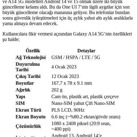
ve A14 5G modelleri Android 14 ve 15 olmak üzere iki büyük
güncelleme kelamı aldı. Bu da One UI 7’nin ilgili aygıtlar için son
büyük güncelleme olacağı manasına geliyor. Bu telefonlar bundan
sonra güvenlik iyileştirmeleri için üç aylık yahut altı aylık aralıklarla
yama almaya devam edecek.
Kullanıcılara fikir vermesi açısından Galaxy A14 5G’nin özellikleri
şu halde;
Özellik
Detaylar
Ağ Teknolojisi
GSM / HSPA / LTE / 5G
Duyurulma
4 Ocak 2023
Tarihi
Çıkış Tarihi
12 Ocak 2023
Boyutlar
167.7 x 78 x 9.1 mm
Ağırlık
202 g
Yapı
Cam ön, plastik art, plastik çerçeve
SIM
Nano-SIM yahut Çift Nano-SIM
Ekran Türü
PLS LCD, 90Hz
Ekran Boyutu
6.6 inç (~%80.2 ekran/gövde oranı)
1080 x 2408 piksel (20:9 oran,
Çözünürlük
~400 ppi)
Android 13, Android 14’e