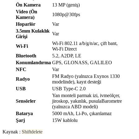
Ön Kamera
13 MP (geniş)
Video (Ön
1080p@30fps
Kamera)
Hoparlör
Var
3.5mm Kulaklık
Var
Girişi
Wi-Fi 802.11 a/b/g/n/ac, çift bant,
Wi-Fi
Wi-Fi Direct
Bluetooth
5.2, A2DP, LE
Konumlandırma
GPS, GLONASS, GALILEO
NFC
Var
FM Radyo (yalnızca Exynos 1330
Radyo
modelinde), kayıt desteği
USB
USB Type-C 2.0
Yan monteli parmak izi, ivmeölçer,
Sensörler
jiroskop, yakınlık, pusulaBarometre
(yalnızca ABD modeli)
Batarya
5000 mAh, Li-Po, çıkarılamaz
Şarj
15W kablolu
Kaynak :
Shiftdelete