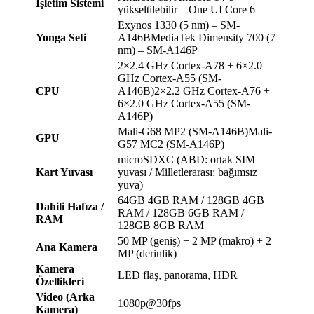
İşletim Sistemi
yükseltilebilir – One UI Core 6
Exynos 1330 (5 nm) – SM-
Yonga Seti
A146BMediaTek Dimensity 700 (7
nm) – SM-A146P
2×2.4 GHz Cortex-A78 + 6×2.0
GHz Cortex-A55 (SM-
CPU
A146B)2×2.2 GHz Cortex-A76 +
6×2.0 GHz Cortex-A55 (SM-
A146P)
Mali-G68 MP2 (SM-A146B)Mali-
GPU
G57 MC2 (SM-A146P)
microSDXC (ABD: ortak SIM
Kart Yuvası
yuvası / Milletlerarası: bağımsız
yuva)
64GB 4GB RAM / 128GB 4GB
Dahili Hafıza /
RAM / 128GB 6GB RAM /
RAM
128GB 8GB RAM
50 MP (geniş) + 2 MP (makro) + 2
Ana Kamera
MP (derinlik)
Kamera
LED flaş, panorama, HDR
Özellikleri
Video (Arka
1080p@30fps
Kamera)