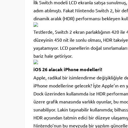
İlk Switch modeli LCD ekranla satışa sunulmuş,
adım atılmıştı. Fakat Nintendo Switch 2, bir de
dinamik aralık (HDR) performansı bekleyen kullan
Testlerde, Switch 2 ekran parlaklığının 420 ile 
düzeyinin 450 nit ile sonlu olması, HDR takviye
yaşatamıyor. LCD panellerin doğal sınırlamaları
bariz hale getiriyor.
iOS 26 alacak iPhone modelleri!
Apple, radikal bir isimlendirme değişikliğiyle 
iPhone modellerine gelecek? İşte Apple’ın en ye
Dock üzerinden kullanımda ise HDR performan
üzere grafik manasında varlıklı oyunlar, bu mo
sunabiliyor. Lakin taşınabilir kullanımda; bilhas
HDR açısından tatmin edici bir düzeye ulaşamıy
Nintendo’nun bu mevzuda bir yazılım güncell