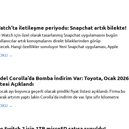
tch’ta iletileşme periyodu: Snapchat artık bilekte!
e Watch için özel olarak tasarlanmış Snapchat uygulamasını bugün
llanıcılar artık konuşmalarını direkt bileklerinden görüp
lecek. Hangi özellikler sunuluyor Yeni Snapchat uygulaması, Apple
leşik ...
 OKU →
del Corolla’da Bomba İndirim Var: Toyota, Ocak 2026
stesi Açıklandı
ocak ayı boyunca geçerli olacak şimdiki fiyat listesi açıklandı. Firma bu
rak artırım yaptı lakin Corolla'da indirim de var. İşte sıfır kilometre
ları...
 OKU →
 Switch 2 için 1TB microSD satışa sunuldu!