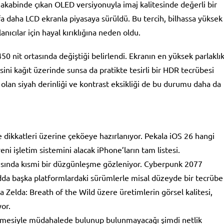
 akabinde çıkan OLED versiyonuyla imaj kalitesinde değerli bir
fa daha LCD ekranla piyasaya sürüldü. Bu tercih, bilhassa yüksek
ıcılar için hayal kırıklığına neden oldu.
450 nit ortasında değiştiği belirlendi. Ekranın en yüksek parlaklı
sini kağıt üzerinde sunsa da pratikte tesirli bir HDR tecrübesi
 olan siyah derinliği ve kontrast eksikliği de bu durumu daha da
de dikkatleri üzerine çeköeye hazırlanıyor. Pekala iOS 26 hangi
ni işletim sistemini alacak iPhone’ların tam listesi.
sında kısmi bir düzgünleşme gözleniyor. Cyberpunk 2077
dda başka platformlardaki sürümlerle misal düzeyde bir tecrübe
sa Zelda: Breath of the Wild üzere üretimlerin görsel kalitesi,
or.
emesiyle müdahalede bulunup bulunmayacağı şimdi netlik