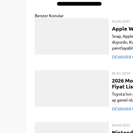
Benzer Konular
06.06.2025
Apple Wa
Snap, Appl
duyurdu. Ku
yanıtlayabi
Watch’un yer
DEVAMINI
02.01.2026
2026 Mo
Fiyat Li
Toyota'nın 
ay genel ola
Toyota fiyat
DEVAMINI
04.04.2025
Nintendo