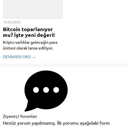
farklı kullanım senaryoları
sunuyor. İşte Infinix’in yeni ...
19.02.2025
Bitcoin toparlanıyor
mu? İşte yeni değeri!
Kripto varlıklar geleceğin para
ünitesi olarak lanse ediliyor.
Hatta son devirde Bitcoin‘in son
DEVAMINI OKU →
devirde üst üste rekorlar kırarak
yatırımcıların dikkatini çektiğini
söyleyebiliriz. Piyasadaki
dalgalanmalara karşın
hareketlilik devam ederken
fiyatlar ...
Ziyaretçi Yorumları
Henüz yorum yapılmamış. İlk yorumu aşağıdaki form