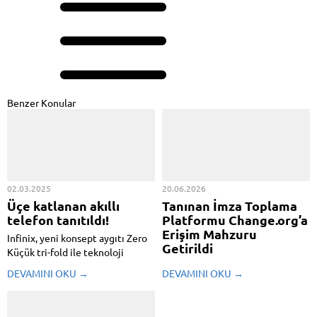
Benzer Konular
02.03.2025
20.06.2026
Üçe katlanan akıllı
Tanınan İmza Toplama
telefon tanıtıldı!
Platformu Change.org’a
Erişim Mahzuru
Infinix, yeni konsept aygıtı Zero
Getirildi
Küçük tri-fold ile teknoloji
dünyasında dikkatleri üzerine
Dünyanın en tanınan imza
DEVAMINI OKU →
DEVAMINI OKU →
çekiyor. Bilhassa katlanabilir
toplama platformu olan
telefonlar konusunda yenilikçi
Change.org'a Türkiye'de erişim
bir yaklaşım sergileyen bu aygıt,
manisi getirildi.