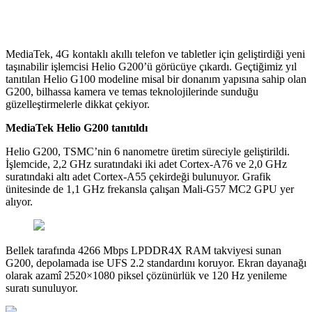
MediaTek, 4G kontaklı akıllı telefon ve tabletler için geliştirdiği yeni
taşınabilir işlemcisi Helio G200’ü görücüye çıkardı. Geçtiğimiz yıl
tanıtılan Helio G100 modeline misal bir donanım yapısına sahip olan
G200, bilhassa kamera ve temas teknolojilerinde sunduğu
güzelleştirmelerle dikkat çekiyor.
MediaTek Helio G200 tanıtıldı
Helio G200, TSMC’nin 6 nanometre üretim süreciyle geliştirildi.
İşlemcide, 2,2 GHz suratındaki iki adet Cortex-A76 ve 2,0 GHz
suratındaki altı adet Cortex-A55 çekirdeği bulunuyor. Grafik
ünitesinde de 1,1 GHz frekansla çalışan Mali-G57 MC2 GPU yer
alıyor.
Bellek tarafında 4266 Mbps LPDDR4X RAM takviyesi sunan
G200, depolamada ise UFS 2.2 standardını koruyor. Ekran dayanağı
olarak azamî 2520×1080 piksel çözünürlük ve 120 Hz yenileme
suratı sunuluyor.