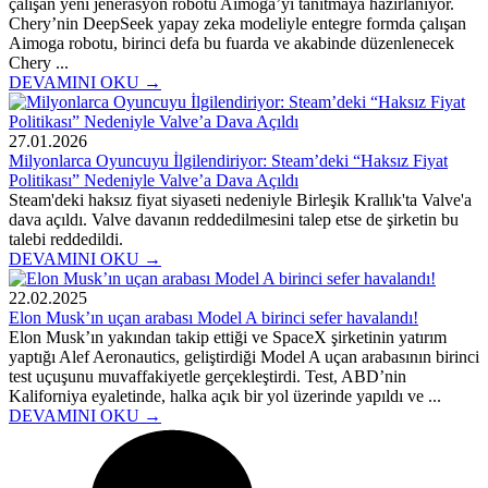
çalışan yeni jenerasyon robotu Aimoga’yı tanıtmaya hazırlanıyor.
Chery’nin DeepSeek yapay zeka modeliyle entegre formda çalışan
Aimoga robotu, birinci defa bu fuarda ve akabinde düzenlenecek
Chery ...
DEVAMINI OKU →
27.01.2026
Milyonlarca Oyuncuyu İlgilendiriyor: Steam’deki “Haksız Fiyat
Politikası” Nedeniyle Valve’a Dava Açıldı
Steam'deki haksız fiyat siyaseti nedeniyle Birleşik Krallık'ta Valve'a
dava açıldı. Valve davanın reddedilmesini talep etse de şirketin bu
talebi reddedildi.
DEVAMINI OKU →
22.02.2025
Elon Musk’ın uçan arabası Model A birinci sefer havalandı!
Elon Musk’ın yakından takip ettiği ve SpaceX şirketinin yatırım
yaptığı Alef Aeronautics, geliştirdiği Model A uçan arabasının birinci
test uçuşunu muvaffakiyetle gerçekleştirdi. Test, ABD’nin
Kaliforniya eyaletinde, halka açık bir yol üzerinde yapıldı ve ...
DEVAMINI OKU →