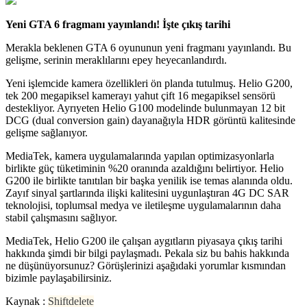
Yeni GTA 6 fragmanı yayınlandı! İşte çıkış tarihi
Merakla beklenen GTA 6 oyununun yeni fragmanı yayınlandı. Bu
gelişme, serinin meraklılarını epey heyecanlandırdı.
Yeni işlemcide kamera özellikleri ön planda tutulmuş. Helio G200,
tek 200 megapiksel kamerayı yahut çift 16 megapiksel sensörü
destekliyor. Ayrıyeten Helio G100 modelinde bulunmayan 12 bit
DCG (dual conversion gain) dayanağıyla HDR görüntü kalitesinde
gelişme sağlanıyor.
MediaTek, kamera uygulamalarında yapılan optimizasyonlarla
birlikte güç tüketiminin %20 oranında azaldığını belirtiyor. Helio
G200 ile birlikte tanıtılan bir başka yenilik ise temas alanında oldu.
Zayıf sinyal şartlarında ilişki kalitesini uygunlaştıran 4G DC SAR
teknolojisi, toplumsal medya ve iletileşme uygulamalarının daha
stabil çalışmasını sağlıyor.
MediaTek, Helio G200 ile çalışan aygıtların piyasaya çıkış tarihi
hakkında şimdi bir bilgi paylaşmadı. Pekala siz bu bahis hakkında
ne düşünüyorsunuz? Görüşlerinizi aşağıdaki yorumlar kısmından
bizimle paylaşabilirsiniz.
Kaynak :
Shiftdelete