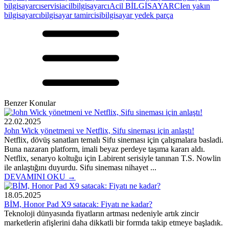
bilgisayarcı
servisi
acil
bilgisayarcı
Acil BİLGİSAYARCI
en yakın
bilgisayarcı
bilgisayar tamircisi
bilgisayar yedek parça
Benzer Konular
22.02.2025
John Wick yönetmeni ve Netflix, Sifu sineması için anlaştı!
Netflix, dövüş sanatları temalı Sifu sineması için çalışmalara basladi.
Buna nazaran platform, imali beyaz perdeye taşıma kararı aldı.
Netflix, senaryo koltuğu için Labirent serisiyle tanınan T.S. Nowlin
ile anlaştığını duyurdu. Sifu sineması nihayet ...
DEVAMINI OKU →
18.05.2025
BİM, Honor Pad X9 satacak: Fiyatı ne kadar?
Teknoloji dünyasında fiyatların artması nedeniyle artık zincir
marketlerin afişlerini daha dikkatli bir formda takip etmeye başladık.