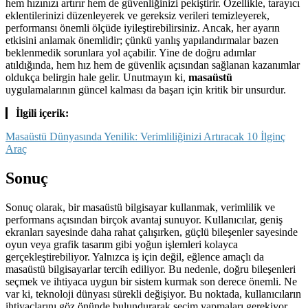
hem hızınızı artırır hem de güvenliğinizi pekiştirir. Özellikle, tarayıcı
eklentilerinizi düzenleyerek ve gereksiz verileri temizleyerek,
performansı önemli ölçüde iyileştirebilirsiniz. Ancak, her ayarın
etkisini anlamak önemlidir; çünkü yanlış yapılandırmalar bazen
beklenmedik sorunlara yol açabilir. Yine de doğru adımlar
atıldığında, hem hız hem de güvenlik açısından sağlanan kazanımlar
oldukça belirgin hale gelir. Unutmayın ki,
masaüstü
uygulamalarının güncel kalması da başarı için kritik bir unsurdur.
İlgili içerik:
Masaüstü Dünyasında Yenilik: Verimliliğinizi Artıracak 10 İlginç
Araç
Sonuç
Sonuç olarak, bir masaüstü bilgisayar kullanmak, verimlilik ve
performans açısından birçok avantaj sunuyor. Kullanıcılar, geniş
ekranları sayesinde daha rahat çalışırken, güçlü bileşenler sayesinde
oyun veya grafik tasarım gibi yoğun işlemleri kolayca
gerçekleştirebiliyor. Yalnızca iş için değil, eğlence amaçlı da
masaüstü bilgisayarlar tercih ediliyor. Bu nedenle, doğru bileşenleri
seçmek ve ihtiyaca uygun bir sistem kurmak son derece önemli. Ne
var ki, teknoloji dünyası sürekli değişiyor. Bu noktada, kullanıcıların
ihtiyaçlarını göz önünde bulundurarak seçim yapmaları gerekiyor.