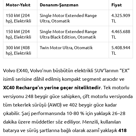
Motor-Yakıt
Donanım-Şanzıman
Fiyat
150 kW (204
Single Motor Extended Range
4.325.909
hp), Elektrikli
Ultra, Otomatik
TL
150 kW (204
Single Motor Extended Range
4.465.688
hp), Elektrikli
Ultra Black Edition, Otomatik
TL
300 kW (408
Twin Motor Ultra, Otomatik
5.408.944
hp), Elektrikli
TL
Volvo EX40, Volvo’nun büsbütün elektrikli SUV’larının “EX”
isimli serisine dâhil edilmiş kompakt segment aracıdır ve
XC40 Recharge’ın yerine geçer niteliktedir
. Tek motorlu
versiyonu 248 beygir güce sahipken, çift motorlu versiyonda
tüm tekerlek sürüşü (AWD) ve 402 beygir güce kadar
çıkabilir. Şarj performansında 10-80 % için yaklaşık 26–28
dakika üzere müddetler söz ediliyor. Menzili, kullanılan
batarya ve sürüş şartlarına bağlı olarak azamî yaklaşık
418