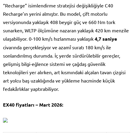
“Recharge” isimlendirme stratejisi değişikliğiyle C40
Recharge’ın yerini almıştır. Bu model, çift motorlu
versiyonunda yaklaşık 408 beygir güç ve 660 Nm tork
sunarken, WLTP ölçümüne nazaran yaklaşık 420 km menzile
ulaşabiliyor. 0-100 km/s hızlanması yaklaşık
4,7 saniye
civarında gerçekleşiyor ve azamî suratı 180 km/s ile
sonlandırılmış durumda. İç yerde sürdürülebilir gereçler,
gelişmiş bilgi-eğlence sistemi ve çağdaş güvenlik
teknolojileri yer alırken, art kısmındaki alçalan tavan çizgisi
art yolcu baş uzaklığında ve yükleme hacminde küçük
fedakârlıklar yaptırabiliyor.
EX40 fiyatları – Mart 2026: