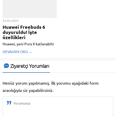
kadar?
Qualcomm, HP ve IBM üzere
devlerin CEO’larının katılacağı
tepede; ithalat tarifeleri, ihracat
kısıtlamaları ...
22.03.2025
Huawei Freebuds 6
duyuruldu! İşte
özellikleri
Huawei, yeni Pura X katlanabilir
akıllı telefonuyla birlikte
DEVAMINI OKU →
Freebuds 6 kablosuz kulaklık
modelini duyurdu. Su damlası
biçimindeki dizaynıyla dikkat
Ziyaretçi Yorumları
çeken kulaklık, evvelki
jenerasyona nazaran daha küçük
ve hafif bir yapıya sahip.
Henüz yorum yapılmamış. İlk yorumu aşağıdaki form
Geliştirilmiş ses kalitesi ...
aracılığıyla siz yapabilirsiniz.