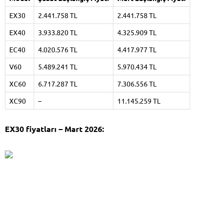
EX30
2.441.758 TL
2.441.758 TL
EX40
3.933.820 TL
4.325.909 TL
EC40
4.020.576 TL
4.417.977 TL
V60
5.489.241 TL
5.970.434 TL
XC60
6.717.287 TL
7.306.556 TL
XC90
–
11.145.259 TL
EX30 fiyatları – Mart 2026: