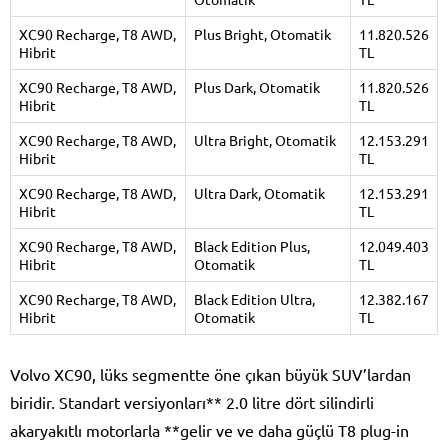
XC90 Recharge, T8 AWD,
Plus Bright, Otomatik
11.820.526
Hibrit
TL
XC90 Recharge, T8 AWD,
Plus Dark, Otomatik
11.820.526
Hibrit
TL
XC90 Recharge, T8 AWD,
Ultra Bright, Otomatik
12.153.291
Hibrit
TL
XC90 Recharge, T8 AWD,
Ultra Dark, Otomatik
12.153.291
Hibrit
TL
XC90 Recharge, T8 AWD,
Black Edition Plus,
12.049.403
Hibrit
Otomatik
TL
XC90 Recharge, T8 AWD,
Black Edition Ultra,
12.382.167
Hibrit
Otomatik
TL
Volvo XC90, lüks segmentte öne çıkan büyük SUV’lardan
biridir. Standart versiyonları** 2.0 litre dört silindirli
akaryakıtlı motorlarla **gelir ve ve daha güçlü T8 plug-in