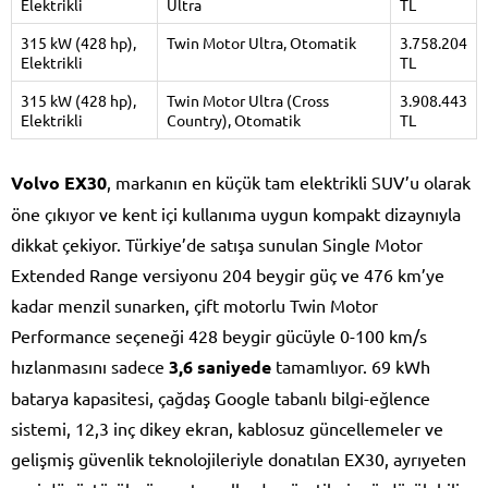
Elektrikli
Ultra
TL
315 kW (428 hp),
Twin Motor Ultra, Otomatik
3.758.204
Elektrikli
TL
315 kW (428 hp),
Twin Motor Ultra (Cross
3.908.443
Elektrikli
Country), Otomatik
TL
Volvo EX30
, markanın en küçük tam elektrikli SUV’u olarak
öne çıkıyor ve kent içi kullanıma uygun kompakt dizaynıyla
dikkat çekiyor. Türkiye’de satışa sunulan Single Motor
Extended Range versiyonu 204 beygir güç ve 476 km’ye
kadar menzil sunarken, çift motorlu Twin Motor
Performance seçeneği 428 beygir gücüyle 0-100 km/s
hızlanmasını sadece
3,6 saniyede
tamamlıyor. 69 kWh
batarya kapasitesi, çağdaş Google tabanlı bilgi-eğlence
sistemi, 12,3 inç dikey ekran, kablosuz güncellemeler ve
gelişmiş güvenlik teknolojileriyle donatılan EX30, ayrıyeten