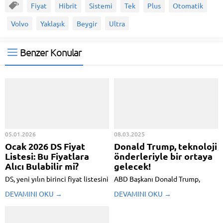
Fiyat
Hibrit
Sistemi
Tek
Plus
Otomatik
Volvo
Yaklaşık
Beygir
Ultra
Benzer Konular
05.01.2026
08.03.2025
Ocak 2026 DS Fiyat
Donald Trump, teknoloji
Listesi: Bu Fiyatlara
önderleriyle bir ortaya
Alıcı Bulabilir mi?
gelecek!
DS, yeni yılın birinci fiyat listesini
ABD Başkanı Donald Trump,
resmen açıkladı. Firmanın ocak
gelecek hafta ülkenin önde
DEVAMINI OKU →
DEVAMINI OKU →
ayı fiyatlarına baktığımızda
gelen teknoloji şirketlerinin
artırım görüyoruz. Pekala sıfır
önderleri ile kritik bir toplantı
kilometre DS araba fiyatları ne
gerçekleştirecek. Intel,