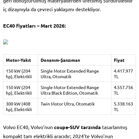
geri dönüştürülmüş materyallerden üretilmiş sürdürülebilir
iç dizaynıyla da çevreci yaklaşımı destekliyor.
EC40 fiyatları – Mart 2026:
Motor-Yakıt
Donanım-Şanzıman
Fiyat
150 kW (204
Single Motor Extended Range
4.417.977
hp), Elektrikli
Ultra, Otomatik
TL
150 kW (204
Single Motor Extended Range
4.557.756
hp), Elektrikli
Ultra Black Edition, Otomatik
TL
300 kW (408
Twin Motor Ultra, Otomatik
5.338.163
hp), Elektrikli
TL
Volvo EC40, Volvo’nun
coupe-SUV tarzında
tasarlanmış
kompakt tam elektrikli aracıdır; 2024’te Volvo’nun