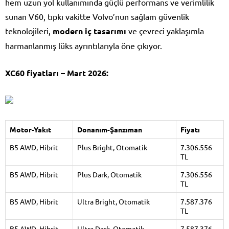
hem uzun yol kullanımında güçlü performans ve verimlilik
sunan V60, tıpkı vakitte Volvo’nun sağlam güvenlik
teknolojileri,
modern iç tasarımı
ve çevreci yaklaşımla
harmanlanmış lüks ayrıntılarıyla öne çıkıyor.
XC60 fiyatları – Mart 2026:
Motor-Yakıt
Donanım-Şanzıman
Fiyatı
B5 AWD, Hibrit
Plus Bright, Otomatik
7.306.556
TL
B5 AWD, Hibrit
Plus Dark, Otomatik
7.306.556
TL
B5 AWD, Hibrit
Ultra Bright, Otomatik
7.587.376
TL
B5 AWD, Hibrit
Ultra Dark, Otomatik
7.587.376