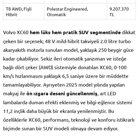
T8 AWD, Fişli
Polestar Engineered,
9.207.370
Hibrit
Otomatik
TL
Volvo XC60
hem lüks hem pratik SUV segmentinde
dikkat
çeken bir seçenek; 48 V mild-hibrit takviyeli 2.0 litre turbo
akaryakıtlı motorla sunulan model, yaklaşık 250 beygir güce
kadar çıkabiliyor. Sekiz ileri otomatik şanzıman ve isteğe
bağlı dört çeker (AWD) sistemiyle donatılan XC60, 0-100
km/s hızlanmasını yaklaşık 6,5 saniye üzere bir müddette
tamamlayabiliyor. Ayrıyeten 2025 model yılında yapılan
makyaj ile
ön ızgara deseni güncellenmiş
, art LED
lambalarda duman efekti eklenmiş ve bilgi-eğlence sistemi
11,2 inçlik daha büyük bir ekranla yenilenmiştir. Bu
özelliklerle XC60, performans, teknoloji ve konforu istikrarlı
biçimde sunan bir SUV modeli olmaya devam ediyor.