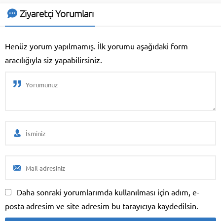
Phone 3’ü tanıtacak. Akıllı
telefon geçtiğimiz günlerde
Ziyaretçi Yorumları
neler beklememiz gerektiğine
dair ayrıntıları ortaya çıkaran
Geekbench’te ...
Henüz yorum yapılmamış. İlk yorumu aşağıdaki form
aracılığıyla siz yapabilirsiniz.
Daha sonraki yorumlarımda kullanılması için adım, e-
posta adresim ve site adresim bu tarayıcıya kaydedilsin.