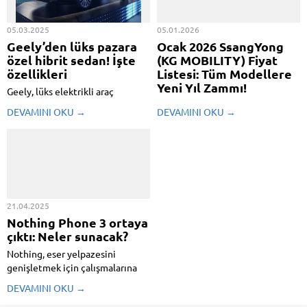
05.03.2025
05.01.2026
Geely’den lüks pazara
Ocak 2026 SsangYong
özel hibrit sedan! İşte
(KG MOBILITY) Fiyat
özellikleri
Listesi: Tüm Modellere
Yeni Yıl Zammı!
Geely, lüks elektrikli araç
pazarındaki argümanını
SsangYong (KG MOBILITY), yeni
DEVAMINI OKU →
DEVAMINI OKU →
güçlendirecek bir adım attı.
yılın birinci fiyat listesini açıkladı.
Geely Galaxy Starshine 8 isimli
Şirket, tüm arabalarına ufak
model Çin’de resmi olarak
artırımlar yaptı. Nispeten uygun
görücüye çıktı. Şirket, modelini
fiyatlı olan arabalar, son
“dünyanın yeni kuşak lüks B+
devirlerde cazibesini
sınıfı plug-in hibrit sedanı” olarak
kaybetmeye başlamış üzere
...
görünüyor.
21.04.2025
Nothing Phone 3 ortaya
çıktı: Neler sunacak?
Nothing, eser yelpazesini
genişletmek için çalışmalarına
devam ediyor. Bu kapsamda Çinli
DEVAMINI OKU →
marka çok yakında Nothing