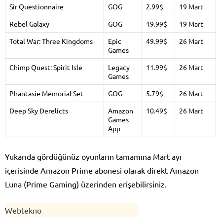
Sir Questionnaire
GOG
2.99$
19 Mart
Rebel Galaxy
GOG
19.99$
19 Mart
Total War: Three Kingdoms
Epic
49.99$
26 Mart
Games
Chimp Quest: Spirit Isle
Legacy
11.99$
26 Mart
Games
Phantasie Memorial Set
GOG
5.79$
26 Mart
Deep Sky Derelicts
Amazon
10.49$
26 Mart
Games
App
Yukarıda gördüğünüz oyunların tamamına Mart ayı
içerisinde Amazon Prime abonesi olarak direkt Amazon
Luna (Prime Gaming) üzerinden erişebilirsiniz.
Webtekno