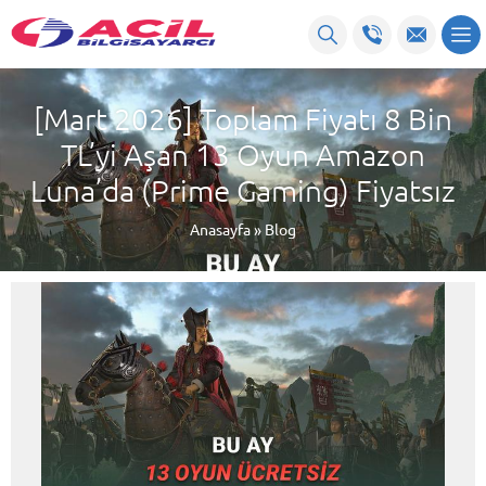
[Mart 2026] Toplam Fiyatı 8 Bin
TL’yi Aşan 13 Oyun Amazon
Luna’da (Prime Gaming) Fiyatsız
Anasayfa
»
Blog