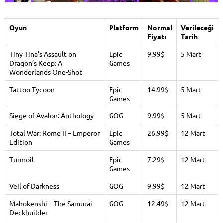
Oyun
Platform
Normal
Verileceği
Fiyatı
Tarih
Tiny Tina’s Assault on
Epic
9.99$
5 Mart
Dragon’s Keep: A
Games
Wonderlands One-Shot
Tattoo Tycoon
Epic
14.99$
5 Mart
Games
Siege of Avalon: Anthology
GOG
9.99$
5 Mart
Total War: Rome II – Emperor
Epic
26.99$
12 Mart
Edition
Games
Turmoil
Epic
7.29$
12 Mart
Games
Veil of Darkness
GOG
9.99$
12 Mart
Mahokenshi – The Samurai
GOG
12.49$
12 Mart
Deckbuilder