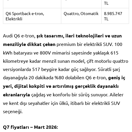
TL
Q6 Sportback e-tron,
Quattro, Otomatik
8.985.747
Elektrikli
TL
Audi Q6 e-tron,
şık tasarımı, ileri teknolojileri ve uzun
menziliyle dikkat çeken
premium bir elektrikli SUV. 100
kWh bataryası ve 800V mimarisi sayesinde yaklaşık 615
kilometreye kadar menzil sunan model, çift motorlu quattro
versiyonlarda 517 beygire kadar güç sağlıyor. Süratli şarj
dayanağıyla 20 dakikada %80 dolabilen Q6 e-tron,
geniş iç
yeri, dijital kokpiti ve artırılmış gerçeklik dayanaklı
ekranlarıyla
çağdaş ve konforlu bir sürüş sunuyor. Aileler
ve kent dışı seyahatler için ülkü, itibarlı bir elektrikli SUV
seçeneği.
Q7 fiyatları – Mart 2026: