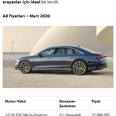
arayanlar için ideal
bir tercih.
A8 fiyatları – Mart 2026:
Motor-Yakıt
Donanım-
Fiyat
Şanzıman
3.0 50 TDI 286 hp Quattro,
(L), Otomatik
22.946.595