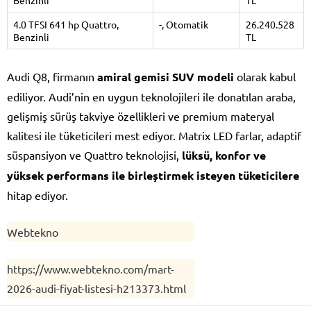
Benzinli
TL
4.0 TFSI 641 hp Quattro,
-, Otomatik
26.240.528
Benzinli
TL
Audi Q8, firmanın
amiral gemisi SUV modeli
olarak kabul
ediliyor. Audi’nin en uygun teknolojileri ile donatılan araba,
gelişmiş sürüş takviye özellikleri ve premium materyal
kalitesi ile tüketicileri mest ediyor. Matrix LED farlar, adaptif
süspansiyon ve Quattro teknolojisi,
lüksü, konfor ve
yüksek performans ile birleştirmek isteyen tüketicilere
hitap ediyor.
Webtekno
https://www.webtekno.com/mart-
2026-audi-fiyat-listesi-h213373.html