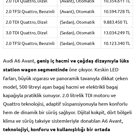
2.0 TDI Quattro, Dizel
(Avant), Otomatik
10.354.611 TL
2.0 TFSI Quattro, Benzinli
(Avant), Otomatik
10.594.728 TL
2.0 TDI Quattro, Dizel
(Sedan), Otomatik
9.883.450 TL
3.0 TDI Quattro, Dizel
(Sedan), Otomatik
13.034.249 TL
2.0 TFSI Quattro, Benzinli
(Sedan), Otomatik
10.123.340 TL
Audi A6 Avant,
geniş iç hacmi ve çağdaş dizaynıyla lüks
station wagon segmentinde
öne çıkıyor. Keskin LED
farları, büyük ızgarası ve panoramik tavanıyla dikkat çeken
model, 500 litreyi aşan bagaj hacmi ve elektrikli bagaj
kapağıyla pratiklik sunuyor. 2.0 litrelik TDI motoru ve
Quattro teknolojisi, adaptif süspansiyonuyla hem konforlu
hem de dinamik bir sürüş sağlıyor. Dijital kokpit, dört bölgeli
klima ve sürüş takviye sistemleriyle donatılan A6 Avant,
teknolojiyi, konforu ve kullanışlılığı bir ortada