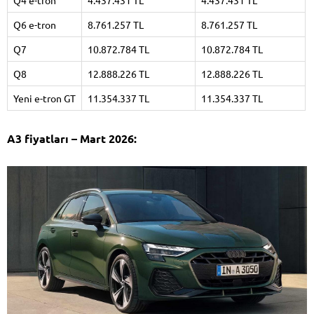
Q4 e-tron
4.437.431 TL
4.437.431 TL
Q6 e-tron
8.761.257 TL
8.761.257 TL
Q7
10.872.784 TL
10.872.784 TL
Q8
12.888.226 TL
12.888.226 TL
Yeni e-tron GT
11.354.337 TL
11.354.337 TL
A3 fiyatları – Mart 2026: