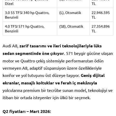
Dizel
TL
3.0 55 TFSI 340 hp Quattro,
(L), Otomatik
22.946.595
Benzinli
TL
4.0 TFSI 571 hp Quattro,
(S8), Otomatik
27.354.896
Benzinli
TL
Audi A8,
zarif tasarımı ve ileri teknolojileriyle lüks
sedan segmentinde öne çıkıyor
. 571 beygir gücüne ulaşan
motor ve Quattro çekiş sistemiyle performanstan ödün
vermeyen A8, adaptif süspansiyon üzere özellikleriyle
konfor ve yol tutuşunu üst düzeye taşıyor.
Geniş dijital
ekranlar, masajlı koltuklar ve ferah iç mekânıyla
yolcularına premium bir tecrübe sunan model, teknolojiyi ve
itibarı bir ortada isteyenler için ülkü bir seçenek.
Q2 fiyatları – Mart 2026: