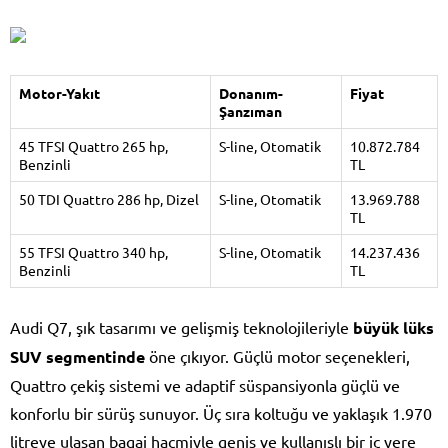
Motor-Yakıt
Donanım-
Fiyat
Şanzıman
45 TFSI Quattro 265 hp,
S-line, Otomatik
10.872.784
Benzinli
TL
50 TDI Quattro 286 hp, Dizel
S-line, Otomatik
13.969.788
TL
55 TFSI Quattro 340 hp,
S-line, Otomatik
14.237.436
Benzinli
TL
Audi Q7, şık tasarımı ve gelişmiş teknolojileriyle
büyük lüks
SUV segmentinde
öne çıkıyor. Güçlü motor seçenekleri,
Quattro çekiş sistemi ve adaptif süspansiyonla güçlü ve
konforlu bir sürüş sunuyor. Üç sıra koltuğu ve yaklaşık 1.970
litreye ulaşan bagaj hacmiyle geniş ve kullanışlı bir iç yere