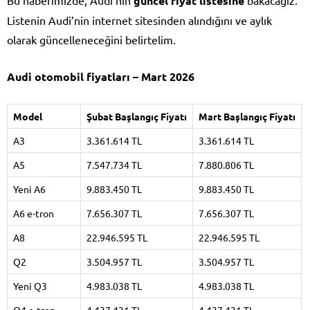
Bu haberimizde, Audi’nin
güncel fiyat listesine
bakacağız.
Listenin Audi’nin internet sitesinden alındığını ve aylık
olarak güncelleneceğini belirtelim.
Audi otomobil fiyatları – Mart 2026
Model
Şubat Başlangıç Fiyatı
Mart Başlangıç Fiyatı
A3
3.361.614 TL
3.361.614 TL
A5
7.547.734 TL
7.880.806 TL
Yeni A6
9.883.450 TL
9.883.450 TL
A6 e-tron
7.656.307 TL
7.656.307 TL
A8
22.946.595 TL
22.946.595 TL
Q2
3.504.957 TL
3.504.957 TL
Yeni Q3
4.983.038 TL
4.983.038 TL