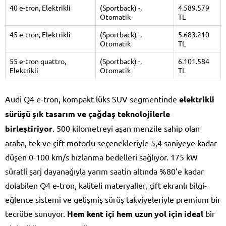
40 e-tron, Elektrikli
(Sportback) -,
4.589.579
Otomatik
TL
45 e-tron, Elektrikli
(Sportback) -,
5.683.210
Otomatik
TL
55 e-tron quattro,
(Sportback) -,
6.101.584
Elektrikli
Otomatik
TL
Audi Q4 e-tron, kompakt lüks SUV segmentinde
elektrikli
sürüşü şık tasarım ve çağdaş teknolojilerle
birleştiriyor
. 500 kilometreyi aşan menzile sahip olan
araba, tek ve çift motorlu seçenekleriyle 5,4 saniyeye kadar
düşen 0-100 km/s hızlanma bedelleri sağlıyor. 175 kW
süratli şarj dayanağıyla yarım saatin altında %80’e kadar
dolabilen Q4 e-tron, kaliteli materyaller, çift ekranlı bilgi-
eğlence sistemi ve gelişmiş sürüş takviyeleriyle premium bir
tecrübe sunuyor.
Hem kent içi hem uzun yol için ideal
bir