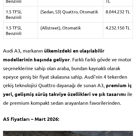
Benzinli
TL
1.5 TFSI,
(Sedan, S3) Quattro, Otomatik
8.044.232 TL
Benzinli
1.5 TFSI,
(Allstreet), Otomatik
4.232.150 TL
Benzinli
Audi A3, markanın
ülkemizdeki en ulaşılabilir
modellerinin başında geliyor
. Farklı farklı gövde ve motor
seçeneklerine sahip olan araba, bundan kaynaklı olarak
epeyce geniş bir fiyat skalasına sahip. Audi’nin 4 tekerden
çekiş teknolojisi Quattro dayanağı de sunan A3,
premium iç
yeri, gelişmiş sürüş takviye özellikleri ve şık tasarımı
ile
de premium kompakt sedan arayanların favorilerinden.
A5 fiyatları – Mart 2026: