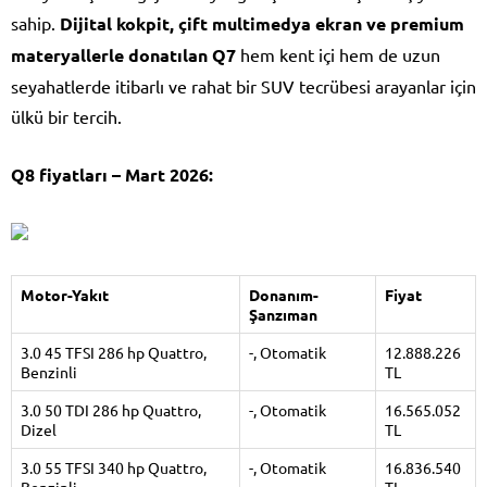
sahip.
Dijital kokpit, çift multimedya ekran ve premium
materyallerle donatılan Q7
hem kent içi hem de uzun
seyahatlerde itibarlı ve rahat bir SUV tecrübesi arayanlar için
ülkü bir tercih.
Q8 fiyatları – Mart 2026:
Motor-Yakıt
Donanım-
Fiyat
Şanzıman
3.0 45 TFSI 286 hp Quattro,
-, Otomatik
12.888.226
Benzinli
TL
3.0 50 TDI 286 hp Quattro,
-, Otomatik
16.565.052
Dizel
TL
3.0 55 TFSI 340 hp Quattro,
-, Otomatik
16.836.540