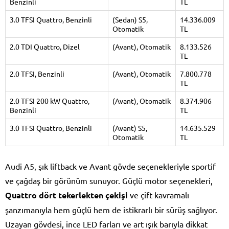
Benzinli
TL
3.0 TFSI Quattro, Benzinli
(Sedan) S5,
14.336.009
Otomatik
TL
2.0 TDI Quattro, Dizel
(Avant), Otomatik
8.133.526
TL
2.0 TFSI, Benzinli
(Avant), Otomatik
7.800.778
TL
2.0 TFSI 200 kW Quattro,
(Avant), Otomatik
8.374.906
Benzinli
TL
3.0 TFSI Quattro, Benzinli
(Avant) S5,
14.635.529
Otomatik
TL
Audi A5, şık liftback ve Avant gövde seçenekleriyle sportif
ve çağdaş bir görünüm sunuyor. Güçlü motor seçenekleri,
Quattro dört tekerlekten çekişi
ve çift kavramalı
şanzımanıyla hem güçlü hem de istikrarlı bir sürüş sağlıyor.
Uzayan gövdesi, ince LED farları ve art ışık barıyla dikkat