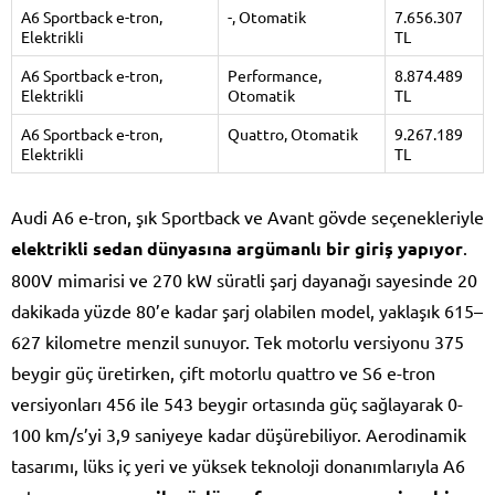
A6 Sportback e-tron,
-, Otomatik
7.656.307
Elektrikli
TL
A6 Sportback e-tron,
Performance,
8.874.489
Elektrikli
Otomatik
TL
A6 Sportback e-tron,
Quattro, Otomatik
9.267.189
Elektrikli
TL
Audi A6 e-tron, şık Sportback ve Avant gövde seçenekleriyle
elektrikli sedan dünyasına argümanlı bir giriş yapıyor
.
800V mimarisi ve 270 kW süratli şarj dayanağı sayesinde 20
dakikada yüzde 80’e kadar şarj olabilen model, yaklaşık 615–
627 kilometre menzil sunuyor. Tek motorlu versiyonu 375
beygir güç üretirken, çift motorlu quattro ve S6 e-tron
versiyonları 456 ile 543 beygir ortasında güç sağlayarak 0-
100 km/s’yi 3,9 saniyeye kadar düşürebiliyor. Aerodinamik
tasarımı, lüks iç yeri ve yüksek teknoloji donanımlarıyla A6