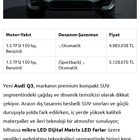
Motor-Yakıt
Donanım-Şanzıman
Fiyat
1.5 TFSI 150 hp,
-, Otomatik
4.983.038 TL
Benzinli
1.5 TFSI 150 hp,
(Sportback) -,
5.128.070 TL
Benzinli
Otomatik
Yeni
Audi Q3
, markanın premium kompakt SUV
segmentindeki çağdaş ve dinamik temsilcisi olarak dikkat
çekiyor. Aracın dış tasarımı besbelli SUV sınırları ve güçlü
duruşuyla yolda fark edilirken, iç yerde yüksek kaliteli
materyaller ve ileri teknoloji bir atmosfer sunuluyor;
bilhassa
mikro LED Dijital Matrix LED farlar
üzere
yenilikçi aydınlatma teknolojileri segmentinde birinci kere