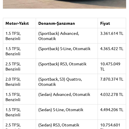
Motor-Yakıt
Donanım-Şanzıman
Fiyat
1.5 TFSI,
(Sportback) Advanced,
3.361.614 TL
Benzinli
Otomatik
1.5 TFSI,
(Sportback) S-Line, Otomatik
4.365.422 TL
Benzinli
2.5 TFSI,
(Sportback) RS3, Otomatik
10.475.049
Benzinli
TL
2.0 TFSI,
(Sportback, S3) Quattro,
7.870.374 TL
Benzinli
Otomatik
1.5 TFSI,
(Sedan) Advanced, Otomatik
4.032.278 TL
Benzinli
1.5 TFSI,
(Sedan) S-Line, Otomatik
4.494.206 TL
Benzinli
2.5 TFSI,
(Sedan) RS3, Otomatik
10.754.601