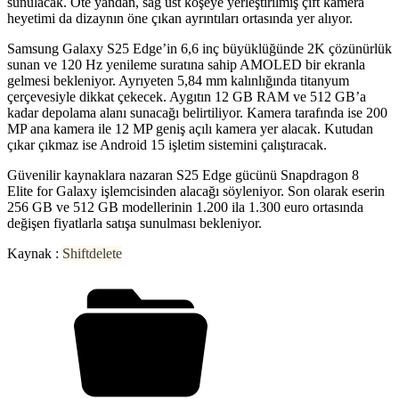
sunulacak. Öte yandan, sağ üst köşeye yerleştirilmiş çift kamera
heyetimi da dizaynın öne çıkan ayrıntıları ortasında yer alıyor.
Samsung Galaxy S25 Edge’in 6,6 inç büyüklüğünde 2K çözünürlük
sunan ve 120 Hz yenileme suratına sahip AMOLED bir ekranla
gelmesi bekleniyor. Ayrıyeten 5,84 mm kalınlığında titanyum
çerçevesiyle dikkat çekecek. Aygıtın 12 GB RAM ve 512 GB’a
kadar depolama alanı sunacağı belirtiliyor. Kamera tarafında ise 200
MP ana kamera ile 12 MP geniş açılı kamera yer alacak. Kutudan
çıkar çıkmaz ise Android 15 işletim sistemini çalıştıracak.
Güvenilir kaynaklara nazaran S25 Edge gücünü Snapdragon 8
Elite for Galaxy işlemcisinden alacağı söyleniyor. Son olarak eserin
256 GB ve 512 GB modellerinin 1.200 ila 1.300 euro ortasında
değişen fiyatlarla satışa sunulması bekleniyor.
Kaynak :
Shiftdelete