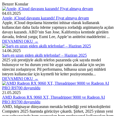
Benzer Konular
04.03.2025
Apple, iCloud davasını kazandı! Fiyat almaya devam
Apple, iCloud depolama hizmetini inhisar olarak kullanarak
kullanıcıları daha fazla ödeme yapmaya zorladığı argümanıyla açılan
davayı kazandı. ABD’nin San Jose, Kaliforniya kentinde görülen
davada, federal yargıç Eumi Lee, Apple’ın antitröst maddelerini ...
DEVAMINI OKU →
14.06.2025
Şarjı en uzun giden akıllı telefonlar! – Haziran 2025
2025 yılı prestijiyle akıllı telefon pazarında çok sayıda model
bulunuyor ve bu durum yeni bir aygıt satın alacaklar için seçim
sürecini zorlaştırıyor. Pil performansı, bilhassa uzun şarj mühleti
isteyen kullanıcılar için kıymetli bir kriter pozisyonunda...
DEVAMINI OKU →
21.05.2025
AMD Radeon RX 9060 XT, Threadripper 9000 ve Radeon AI
PRO R9700 duyuruldu
AMD, bilgisayar dünyasının merakla beklediği yeni teknolojilerini
Computex 2025 fuarında görücüye çıkardı. Şirket, 2025 yılının yeni
eser yelpazesinde hem oyuncuları hem profesyonel kullanıcıları hem