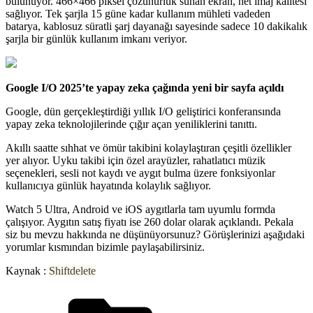
bulunuyor. 466×466 piksel çözünürlük sunan ekran, net imaj kalitesi
sağlıyor. Tek şarjla 15 güne kadar kullanım mühleti vadeden
batarya, kablosuz süratli şarj dayanağı sayesinde sadece 10 dakikalık
şarjla bir günlük kullanım imkanı veriyor.
Google I/O 2025’te yapay zeka çağında yeni bir sayfa açıldı
Google, dün gerçekleştirdiği yıllık I/O geliştirici konferansında
yapay zeka teknolojilerinde çığır açan yeniliklerini tanıttı.
Akıllı saatte sıhhat ve ömür takibini kolaylaştıran çeşitli özellikler
yer alıyor. Uyku takibi için özel arayüzler, rahatlatıcı müzik
seçenekleri, sesli not kaydı ve aygıt bulma üzere fonksiyonlar
kullanıcıya günlük hayatında kolaylık sağlıyor.
Watch 5 Ultra, Android ve iOS aygıtlarla tam uyumlu formda
çalışıyor. Aygıtın satış fiyatı ise 260 dolar olarak açıklandı. Pekala
siz bu mevzu hakkında ne düşünüyorsunuz? Görüşlerinizi aşağıdaki
yorumlar kısmından bizimle paylaşabilirsiniz.
Kaynak :
Shiftdelete