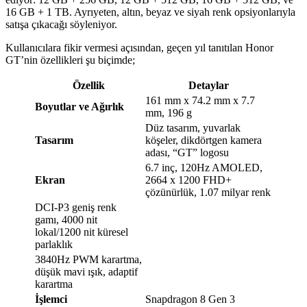
16 GB + 1 TB. Ayrıyeten, altın, beyaz ve siyah renk opsiyonlarıyla
satışa çıkacağı söyleniyor.
Kullanıcılara fikir vermesi açısından, geçen yıl tanıtılan Honor
GT’nin özellikleri şu biçimde;
Özellik
Detaylar
161 mm x 74.2 mm x 7.7
Boyutlar ve Ağırlık
mm, 196 g
Düz tasarım, yuvarlak
Tasarım
köşeler, dikdörtgen kamera
adası, “GT” logosu
6.7 inç, 120Hz AMOLED,
Ekran
2664 x 1200 FHD+
çözünürlük, 1.07 milyar renk
DCI-P3 geniş renk
gamı, 4000 nit
lokal/1200 nit küresel
parlaklık
3840Hz PWM karartma,
düşük mavi ışık, adaptif
karartma
İşlemci
Snapdragon 8 Gen 3