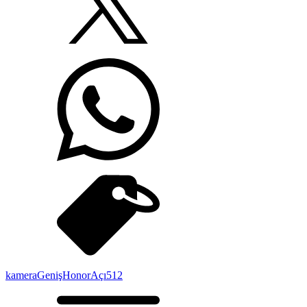
kamera
Geniş
Honor
Açı
512