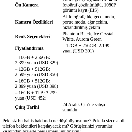
Ön Kamera
fotoğraf çözünürlüğü, 1080P
görüntü kayıt (EIS)
AI fotoğrafçılık, gece modu,
Kamera Özellikleri
portre modu, ağır çekim,
hızlandırılmış çekim
Phantom Black, Ice Crystal
Renk Seçenekleri
White, Aurora Green
– 12GB + 256GB: 2.199
Fiyatlandırma
yuan (USD 301)
– 16GB + 256GB:
2.399 yuan (USD 329)
– 12GB + 512GB:
2.599 yuan (USD 356)
– 16GB + 512GB:
2.899 yuan (USD 398)
– 16GB + 1TB: 3.299
yuan (USD 452)
24 Aralık Çin’de satışa
Çıkış Tarihi
sunuldu
Peki siz bu bahis hakkında ne düşünüyorsunuz? Pekala sizce akıllı
telefon beklentileri karşılayacak mı? Görüşlerinizi yorumlar
kısmından bizlerle paylaşmayı unutmayın!