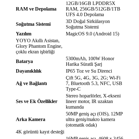
12GB/16GB LPDDR5X
RAM ve Depolama
RAM, 256GB/512GB/1TB
UFS 4.0 Depolama
3D Doğal Sirkülasyon
Soğutma Sistemi
Soğutma Sistemi
Yazılım
MagicOS 9.0 (Android 15)
YOYO Akıllı Asistan,
Glory Phantom Engine,
çoklu ekran işbirliği
5300mAh, 100W Honor
Batarya
Harika Süratli Şarj
Dayanıklılık
IP65 Toz ve Su Direnci
Çift 5G, 4G, 3G, 2G; Wi-Fi
Ağ ve Bağlantı
7, Bluetooth 5.3, NFC, USB
Type-C
Stereo hoparlörler, X-ekseni
Ses ve Ek Özellikler
lineer motor, IR uzaktan
kumanda
50MP geniş açı (OIS), 12MP
Arka Kamera
ultra geniş/makro kamera
(otomatik odak)
4K görüntü kayıt desteği
16MP geniş açı, 4608 x 3456