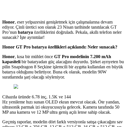
Honor
, eser yelpazesini genişletmek için çalışmalarına devam
ediyor. Çinli üretici son olarak 23 Nisan tarihinde tanıtılacak GT
Pro’nun
batarya
özelliklerini doğruladı. Pekala, akıllı telefon neler
sunacak? İşte ayrıntılar!
Honor GT Pro batarya özellikleri açıklandı: Neler sunacak?
Honor
, kısa bir mühlet önce
GT Pro modelinin
7.200 mAh
kapasiteli
bir bataryadan güç alacağını duyurdu. Şirket ayrıyeten bu
pilin Snapdragon 8 Seçkine işlemcili bir aygıtta kullanılan en büyük
batarya olduğunu belirtiyor. Buna ek olarak, modelin 90W
suratlarında şarj olacağı söyleniyor.
Cihazda üründe 6.78 inç, 1.5K ve 144
Hz yenileme hızı sunan OLED ekran mevcut olacak. Öte yandan,
ultrasonik parmak izi okuyucusuyla gelecek. Kamera tarafında 50
MP ana kamera ve 12 MP ultra geniş açılı lense sahip olacak.
Geçmiş raporlar, modelin dört farklı versiyonla satışa çıkacağını sav
ediyor: 12 GB + 256 GB, 12 GB + 512 GB, 16 GB + 512 GB, ve