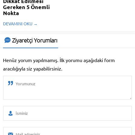
Dikkat Edilmesi
Gereken 5 Önemli
Nokta
Yedek parça seçerken dikkat
DEVAMINI OKU →
etmeniz gereken bazı noktalar
var. Bu detaylar, doğru parçayı
bulmanıza yardımcı olur.
Ziyaretçi Yorumları
Henüz yorum yapılmamış. İlk yorumu aşağıdaki form
aracılığıyla siz yapabilirsiniz.