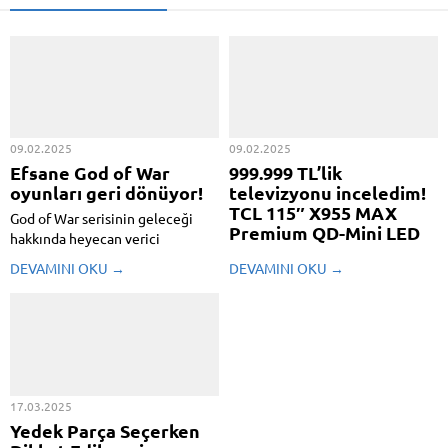
09.02.2025
09.02.2025
Efsane God of War
999.999 TL’lik
oyunları geri dönüyor!
televizyonu inceledim!
TCL 115″ X955 MAX
God of War serisinin geleceği
Premium QD-Mini LED
hakkında heyecan verici
TV
gelişmeler yaşanıyor. Son tezler,
DEVAMINI OKU →
DEVAMINI OKU →
oyuncuları şaşırtacak cinsten.
TCL, televizyon teknolojisinde
Mısır söylentilerinin tersine, yeni
hudutları zorlamaya devam
oyunun Kratos’un gençlik
ediyor. Şirketin yeni amiral
yıllarına ve Yunanistan’a
gemisi modeli 115X955 MAX,
odaklanacağı belirtildi. God of
115 inçlik devasa ekranıyla
War ...
mesken sineması tecrübesini
yesyeni bir düzeye taşıyor. Bu
17.03.2025
dev ekran, bilhassa büyük oturma
Yedek Parça Seçerken
odaları ve özel ...