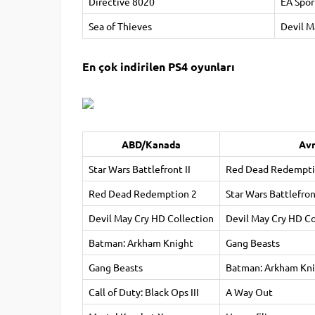
Directive 8020
EA Spor
Sea of Thieves
Devil M
En çok indirilen PS4 oyunları
ABD/Kanada
Av
Star Wars Battlefront II
Red Dead Redempti
Red Dead Redemption 2
Star Wars Battlefront
Devil May Cry HD Collection
Devil May Cry HD Co
Batman: Arkham Knight
Gang Beasts
Gang Beasts
Batman: Arkham Kn
Call of Duty: Black Ops III
A Way Out