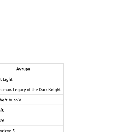
Avrupa
st Light
tman: Legacy of the Dark Knight
heft Auto V
ft
26
orizon 5