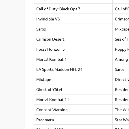
Call of Duty: Black Ops 7
Call of 
Invincible VS
Crimson
Saros
Mixtap
Crimson Desert
Sea of 
Forza Horizon 5
Poppy P
Mortal Kombat 1
Among 
EA Sports Madden NFL 26
Saros
Mixtape
Directi
Ghost of Yōtei
Residen
Mortal Kombat 11
Residen
Content Warning
The Wit
Pragmata
Star War