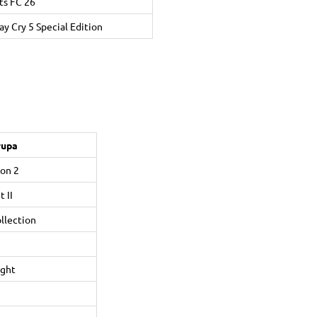
ts FC 26
ay Cry 5 Special Edition
rupa
on 2
 II
llection
ight