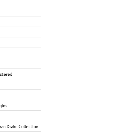
astered
gins
han Drake Collection