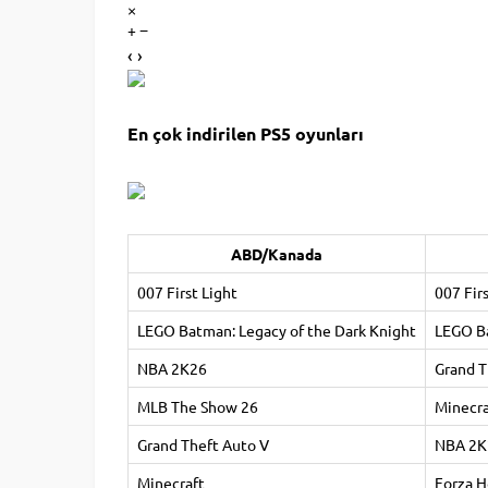
×
+ −
‹ ›
En çok indirilen PS5 oyunları
ABD/Kanada
007 First Light
007 Fir
LEGO Batman: Legacy of the Dark Knight
LEGO Ba
NBA 2K26
Grand T
MLB The Show 26
Minecra
Grand Theft Auto V
NBA 2K
Minecraft
Forza H