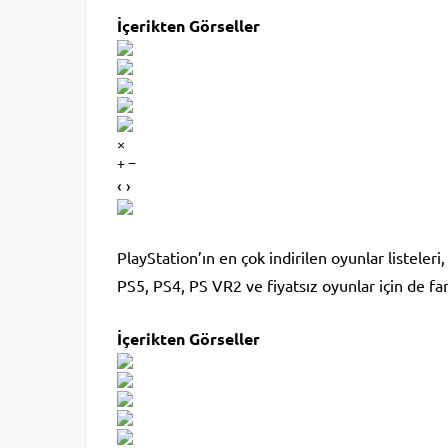
İçerikten Görseller
×
+ −
‹ ›
PlayStation’ın en çok indirilen oyunlar listeler
PS5, PS4, PS VR2 ve fiyatsız oyunlar için de fark
İçerikten Görseller