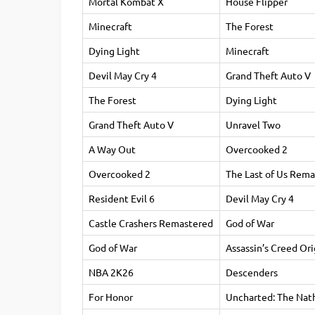
Mortal Kombat X
House Flipper
Minecraft
The Forest
Dying Light
Minecraft
Devil May Cry 4
Grand Theft Auto V
The Forest
Dying Light
Grand Theft Auto V
Unravel Two
A Way Out
Overcooked 2
Overcooked 2
The Last of Us Rem
Resident Evil 6
Devil May Cry 4
Castle Crashers Remastered
God of War
God of War
Assassin’s Creed Ori
NBA 2K26
Descenders
For Honor
Uncharted: The Nat