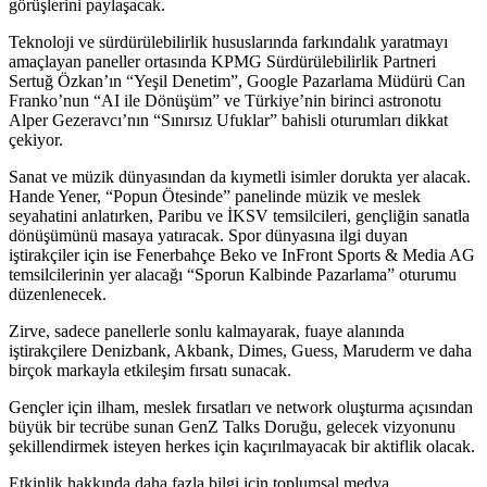
görüşlerini paylaşacak.
Teknoloji ve sürdürülebilirlik hususlarında farkındalık yaratmayı
amaçlayan paneller ortasında KPMG Sürdürülebilirlik Partneri
Sertuğ Özkan’ın “Yeşil Denetim”, Google Pazarlama Müdürü Can
Franko’nun “AI ile Dönüşüm” ve Türkiye’nin birinci astronotu
Alper Gezeravcı’nın “Sınırsız Ufuklar” bahisli oturumları dikkat
çekiyor.
Sanat ve müzik dünyasından da kıymetli isimler dorukta yer alacak.
Hande Yener, “Popun Ötesinde” panelinde müzik ve meslek
seyahatini anlatırken, Paribu ve İKSV temsilcileri, gençliğin sanatla
dönüşümünü masaya yatıracak. Spor dünyasına ilgi duyan
iştirakçiler için ise Fenerbahçe Beko ve InFront Sports & Media AG
temsilcilerinin yer alacağı “Sporun Kalbinde Pazarlama” oturumu
düzenlenecek.
Zirve, sadece panellerle sonlu kalmayarak, fuaye alanında
iştirakçilere Denizbank, Akbank, Dimes, Guess, Maruderm ve daha
birçok markayla etkileşim fırsatı sunacak.
Gençler için ilham, meslek fırsatları ve network oluşturma açısından
büyük bir tecrübe sunan GenZ Talks Doruğu, gelecek vizyonunu
şekillendirmek isteyen herkes için kaçırılmayacak bir aktiflik olacak.
Etkinlik hakkında daha fazla bilgi için toplumsal medya