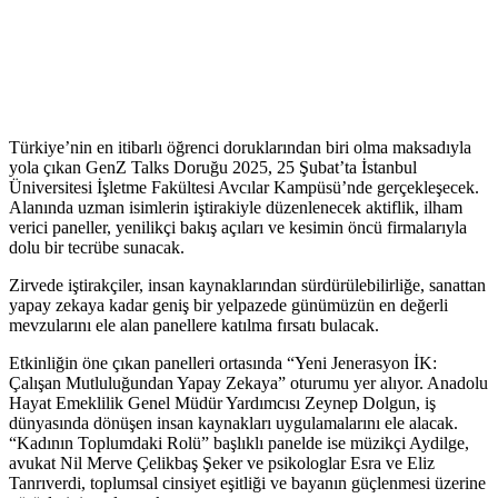
Türkiye’nin en itibarlı öğrenci doruklarından biri olma maksadıyla
yola çıkan GenZ Talks Doruğu 2025, 25 Şubat’ta İstanbul
Üniversitesi İşletme Fakültesi Avcılar Kampüsü’nde gerçekleşecek.
Alanında uzman isimlerin iştirakiyle düzenlenecek aktiflik, ilham
verici paneller, yenilikçi bakış açıları ve kesimin öncü firmalarıyla
dolu bir tecrübe sunacak.
Zirvede iştirakçiler, insan kaynaklarından sürdürülebilirliğe, sanattan
yapay zekaya kadar geniş bir yelpazede günümüzün en değerli
mevzularını ele alan panellere katılma fırsatı bulacak.
Etkinliğin öne çıkan panelleri ortasında “Yeni Jenerasyon İK:
Çalışan Mutluluğundan Yapay Zekaya” oturumu yer alıyor. Anadolu
Hayat Emeklilik Genel Müdür Yardımcısı Zeynep Dolgun, iş
dünyasında dönüşen insan kaynakları uygulamalarını ele alacak.
“Kadının Toplumdaki Rolü” başlıklı panelde ise müzikçi Aydilge,
avukat Nil Merve Çelikbaş Şeker ve psikologlar Esra ve Eliz
Tanrıverdi, toplumsal cinsiyet eşitliği ve bayanın güçlenmesi üzerine