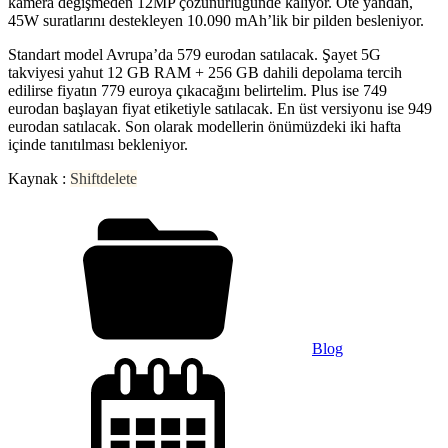
kamera değişmeden 12MP çözünürlüğünde kalıyor. Öte yandan,
45W suratlarını destekleyen 10.090 mAh’lik bir pilden besleniyor.
Standart model Avrupa’da 579 eurodan satılacak. Şayet 5G
takviyesi yahut 12 GB RAM + 256 GB dahili depolama tercih
edilirse fiyatın 779 euroya çıkacağını belirtelim. Plus ise 749
eurodan başlayan fiyat etiketiyle satılacak. En üst versiyonu ise 949
eurodan satılacak. Son olarak modellerin önümüzdeki iki hafta
içinde tanıtılması bekleniyor.
Kaynak :
Shiftdelete
Blog