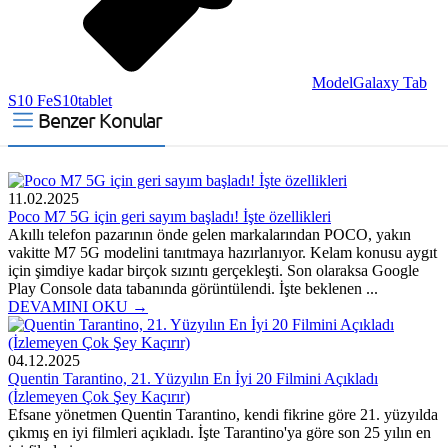
Model
Galaxy Tab
S10 Fe
S10
tablet
Benzer Konular
11.02.2025
Poco M7 5G için geri sayım başladı! İşte özellikleri
Akıllı telefon pazarının önde gelen markalarından POCO, yakın
vakitte M7 5G modelini tanıtmaya hazırlanıyor. Kelam konusu aygıt
için şimdiye kadar birçok sızıntı gerçekleşti. Son olaraksa Google
Play Console data tabanında görüntülendi. İşte beklenen ...
DEVAMINI OKU →
04.12.2025
Quentin Tarantino, 21. Yüzyılın En İyi 20 Filmini Açıkladı
(İzlemeyen Çok Şey Kaçırır)
Efsane yönetmen Quentin Tarantino, kendi fikrine göre 21. yüzyılda
çıkmış en iyi filmleri açıkladı. İşte Tarantino'ya göre son 25 yılın en