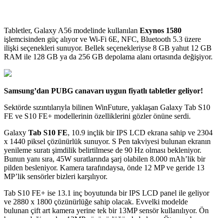
Tabletler, Galaxy A56 modelinde kullanılan
Exynos 1580
işlemcisinden güç alıyor ve Wi-Fi 6E, NFC, Bluetooth 5.3 üzere
ilişki seçenekleri sunuyor. Bellek seçenekleriyse 8 GB yahut 12 GB
RAM ile 128 GB ya da 256 GB depolama alanı ortasında değişiyor.
Samsung’dan PUBG canavarı uygun fiyatlı tabletler geliyor!
Sektörde sızıntılarıyla bilinen WinFuture, yaklaşan Galaxy Tab S10
FE ve S10 FE+ modellerinin özelliklerini gözler önüne serdi.
Galaxy
Tab S10 FE
, 10.9 inçlik bir IPS LCD ekrana sahip ve 2304
x 1440 piksel çözünürlük sunuyor. S Pen takviyesi bulunan ekranın
yenileme suratı şimdilik belirtilmese de 90 Hz olması bekleniyor.
Bunun yanı sıra, 45W suratlarında şarj olabilen 8.000 mAh’lik bir
pilden besleniyor. Kamera tarafındaysa, önde 12 MP ve geride 13
MP’lik sensörler bizleri karşılıyor.
Tab S10 FE+ ise 13.1 inç boyutunda bir IPS LCD panel ile geliyor
ve 2880 x 1800 çözünürlüğe sahip olacak. Evvelki modelde
bulunan çift art kamera yerine tek bir 13MP sensör kullanılıyor. Ön