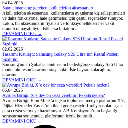
04.04.2025
Satın almamanız gereken akıllı telefon aksesuarları!
Akıllı telefon aksesuarları, kullanıcıların aygıtlarını kişiselleştirmeleri
ve daha fonksiyonel hale getirmeleri için çeşitli seçenekler sunuyor.
Lakin, bu aksesuarların fiyatları ve fonksiyonellikleri her vakit
orantılı olmayabiliyor. Bilhassa birtakım ...
DEVAMINI OKU →
02.02.2026
Tasarımı Katılaştı: Samsung Galaxy S26 Ultra’nın Resmî Posteri
Sızdırıldı
Samsung'un 25 Şubat'ta tanıtmasını beklediğimiz Galaxy S26 Ultra
modelinin resmî tasarımı ortaya çıktı. İşte hayran kalacağınız
tasarımı.
DEVAMINI OKU →
06.04.2025
Avrupa Birliği, X’e dev bir ceza verebilir! Pekala neden?
Avrupa Birliği; Elon Musk’a ilişkin toplumsal medya platformu X’e,
Dijital Hizmetler Yasası’nın ihlali gerekçesiyle 1 milyar doları aşan
para cezası vermeye hazırlanıyor. AB Komisyonu’nun başlattığı
soruşturma sonucunda, platformun içerik kontrolü ...
DEVAMINI OKU →