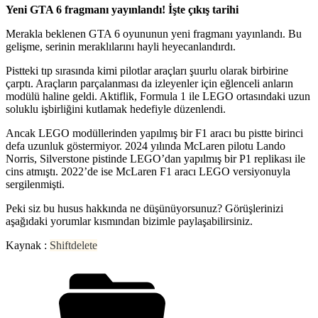
Yeni GTA 6 fragmanı yayınlandı! İşte çıkış tarihi
Merakla beklenen GTA 6 oyununun yeni fragmanı yayınlandı. Bu
gelişme, serinin meraklılarını hayli heyecanlandırdı.
Pistteki tıp sırasında kimi pilotlar araçları şuurlu olarak birbirine
çarptı. Araçların parçalanması da izleyenler için eğlenceli anların
modülü haline geldi. Aktiflik, Formula 1 ile LEGO ortasındaki uzun
soluklu işbirliğini kutlamak hedefiyle düzenlendi.
Ancak LEGO modüllerinden yapılmış bir F1 aracı bu pistte birinci
defa uzunluk göstermiyor. 2024 yılında McLaren pilotu Lando
Norris, Silverstone pistinde LEGO’dan yapılmış bir P1 replikası ile
cins atmıştı. 2022’de ise McLaren F1 aracı LEGO versiyonuyla
sergilenmişti.
Peki siz bu husus hakkında ne düşünüyorsunuz? Görüşlerinizi
aşağıdaki yorumlar kısmından bizimle paylaşabilirsiniz.
Kaynak :
Shiftdelete