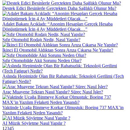
Destek Edici Besinlerle Gerçtekten Daha Sağlıklı Olunur Mu?
Adalet Bakanı Açıkladı: “Anonim Hesapları Gerçek Hesaba
Dönüştürmek İçin 4 Ay Müddetleri Olacak…”
Sıfır Otomobil Rodajı Nedir, Nasıl Yapılır?
İkinci El Otomobil Aldıktan Sonra Arıza Çıkarsa Ne Yapılır?
Sıfır Otomobilde Akü Sorunu Neden Olur?
Aslında Hepimizde Olan Bir Rahatsızlık: Teknoloji Gerilimi (Tech
Fatigue) Nedir?
Araç Muayene Tekrarı Nasıl Yapılır? Süreç Nasıl İşler?
Vaktinde Uçağa Binmeye Korkar Olmuştuk: Boeing 737 MAX’in
Yazılım Felaketi Neden Yaşandı?
AI Müzik Söyletme Nasıl Yapılır ?
1
2
3
4
5