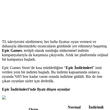
TL takviyesini sürdürmesi, her hafta fiyatsız oyun vermesi ve
dahasıyla ülkemizdeki oyuncuların gönlünde yer edinmeyi başarmış
Epic Games
, tertipli olarak sunduğu mükemmel indirim
kampanyalarıyla da karşımıza çıkıyordu. Artık ise platformda orijinal
bir kampanya başladı.
Epic Games Store’de kısa müddetliğine “
Epic İndirimleri
” ismi
verilen yeni bir indirim başladı. Bu indirim kapsamında onlarca
oyunda %95’lere kadar varan oranda indirime gidildi. Biz de öne
çıkan oyunları sizler için derledik.
Epic İndirimleri’nde fiyatı düşen oyunlar
Normal
İndirimli
Oyun