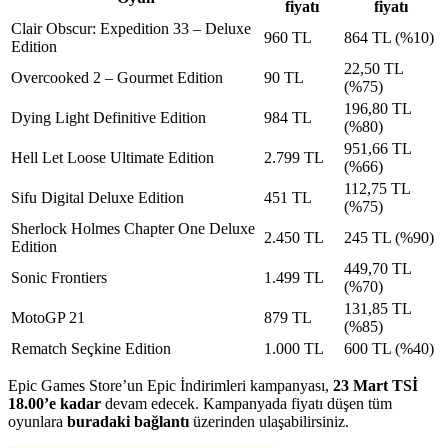
fiyatı
fiyatı
Clair Obscur: Expedition 33 – Deluxe
960 TL
864 TL (%10)
Edition
22,50 TL
Overcooked 2 – Gourmet Edition
90 TL
(%75)
196,80 TL
Dying Light Definitive Edition
984 TL
(%80)
951,66 TL
Hell Let Loose Ultimate Edition
2.799 TL
(%66)
112,75 TL
Sifu Digital Deluxe Edition
451 TL
(%75)
Sherlock Holmes Chapter One Deluxe
2.450 TL
245 TL (%90)
Edition
449,70 TL
Sonic Frontiers
1.499 TL
(%70)
131,85 TL
MotoGP 21
879 TL
(%85)
Rematch Seçkine Edition
1.000 TL
600 TL (%40)
Epic Games Store’un Epic İndirimleri kampanyası,
23 Mart TSİ
18.00’e kadar
devam edecek. Kampanyada fiyatı düşen tüm
oyunlara
buradaki bağlantı
üzerinden ulaşabilirsiniz.