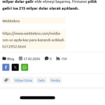
milyar dolar gelir
elde etmeyi başarmış. Firmanın
yıllık
geliri ise 215 milyar dolar olarak açıklandı.
Webtekno
https://www.webtekno.com/nvidia-
son-uc-ayda-kac-para-kazandi-acikladi-
h212952.html
Blog
27.02.2026
0
154
Milyar Dolar
Gelir
Nvidia