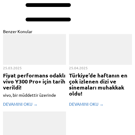
Benzer Konular
25.03.2025
25.04.2025
Fiyat performans odaklı
Türkiye’de haftanın en
vivo Y300 Pro+ için tarih
çok izlenen dizi ve
verildi!
sinemaları muhakkak
oldu!
vivo, bir müddettir üzerinde
çalıştığı Y300 Pro+ modeli için
JustWatch tarafından paylaşılan
DEVAMINI OKU →
DEVAMINI OKU →
geri sayıma geçti. Teknik
şimdiki bilgilere nazaran
özellikleri ve fiyat etiketiyle
Türkiye’de dijital platformlarda
kullanıcıları üzmemesi beklenen
en çok izlenen dizi ve sinemalar
akıllı telefonun tanıtım tarihi
belirli oldu. 14 Nisan – 20 Nisan
kısa müddet evvel ortaya çıktı.
tarihleri ortasındaki dataları