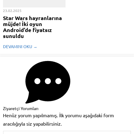
Fiyat performans odaklı vivo
kapsayan listede Netflix, Amazon
Y300 Pro...
Prime Görüntü, Disney+, BluTV ...
23.02.2025
Star Wars hayranlarına
müjde! İki oyun
Android’de fiyatsız
sunuldu
Star Wars: Knights of the Old
DEVAMINI OKU →
Republic 1 ve 2 şu anda
taşınabilir aygıtlarda fiyatsız
olarak indirilebiliyor. Bunun için
kullanıcıların öncelikle bir
Android akıllı telefona sahip
olması gerekiyor. İkinci olarak,
kullanıcılar Google’ın “zararlı”
belgeleri ...
Ziyaretçi Yorumları
Henüz yorum yapılmamış. İlk yorumu aşağıdaki form
aracılığıyla siz yapabilirsiniz.