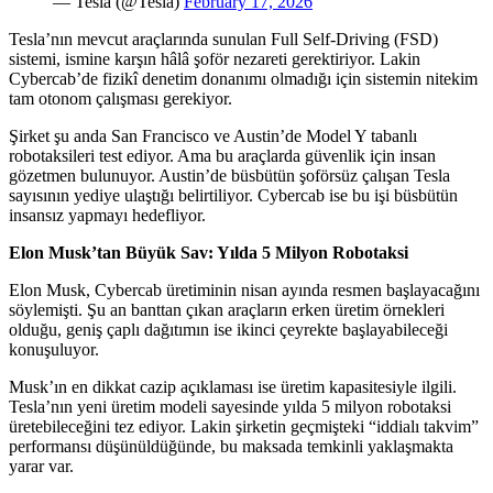
— Tesla (@Tesla)
February 17, 2026
Tesla’nın mevcut araçlarında sunulan Full Self-Driving (FSD)
sistemi, ismine karşın hâlâ şoför nezareti gerektiriyor. Lakin
Cybercab’de fizikî denetim donanımı olmadığı için sistemin nitekim
tam otonom çalışması gerekiyor.
Şirket şu anda San Francisco ve Austin’de Model Y tabanlı
robotaksileri test ediyor. Ama bu araçlarda güvenlik için insan
gözetmen bulunuyor. Austin’de büsbütün şoförsüz çalışan Tesla
sayısının yediye ulaştığı belirtiliyor. Cybercab ise bu işi büsbütün
insansız yapmayı hedefliyor.
Elon Musk’tan Büyük Sav: Yılda 5 Milyon Robotaksi
Elon Musk, Cybercab üretiminin nisan ayında resmen başlayacağını
söylemişti. Şu an banttan çıkan araçların erken üretim örnekleri
olduğu, geniş çaplı dağıtımın ise ikinci çeyrekte başlayabileceği
konuşuluyor.
Musk’ın en dikkat cazip açıklaması ise üretim kapasitesiyle ilgili.
Tesla’nın yeni üretim modeli sayesinde yılda 5 milyon robotaksi
üretebileceğini tez ediyor. Lakin şirketin geçmişteki “iddialı takvim”
performansı düşünüldüğünde, bu maksada temkinli yaklaşmakta
yarar var.