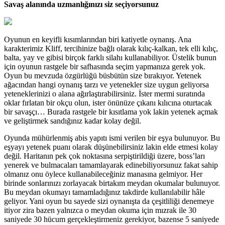
Savaş alanında uzmanlığınızı siz seçiyorsunuz
Oyunun en keyifli kısımlarından biri katiyetle oynanış. Ana
karakterimiz Kliff, tercihinize bağlı olarak kılıç-kalkan, tek elli kılıç,
balta, yay ve gibisi birçok farklı silahı kullanabiliyor. Üstelik bunun
için oyunun rastgele bir safhasında seçim yapmanıza gerek yok.
Oyun bu mevzuda özgürlüğü büsbütün size bırakıyor. Yetenek
ağacından hangi oynanış tarzı ve yetenekler size uygun geliyorsa
yeteneklerinizi o alana ağırlaştırabilirsiniz. İster mermi suratında
oklar fırlatan bir okçu olun, ister önünüze çıkanı kılıcına oturtacak
bir savaşçı… Burada rastgele bir kısıtlama yok lakin yetenek açmak
ve geliştirmek sandığınız kadar kolay değil.
Oyunda mühürlenmiş abis yapıtı ismi verilen bir eşya bulunuyor. Bu
eşyayı yetenek puanı olarak düşünebilirsiniz lakin elde etmesi kolay
değil. Haritanın pek çok noktasına serpiştirildiği üzere, boss’ları
yenerek ve bulmacaları tamamlayarak edinebiliyorsunuz fakat sahip
olmanız onu öylece kullanabileceğiniz manasına gelmiyor. Her
birinde sonlarınızı zorlayacak birtakım meydan okumalar bulunuyor.
Bu meydan okumayı tamamladığınız takdirde kullanılabilir hâle
geliyor. Yani oyun bu sayede sizi oynanışta da çeşitliliği denemeye
itiyor zira bazen yalnızca o meydan okuma için mızrak ile 30
saniyede 30 hücum gerçekleştirmeniz gerekiyor, bazense 5 saniyede