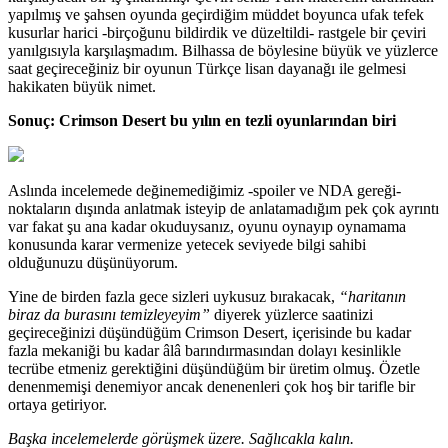
yapılmış ve şahsen oyunda geçirdiğim müddet boyunca ufak tefek
kusurlar harici -birçoğunu bildirdik ve düzeltildi- rastgele bir çeviri
yanılgısıyla karşılaşmadım. Bilhassa de böylesine büyük ve yüzlerce
saat geçireceğiniz bir oyunun Türkçe lisan dayanağı ile gelmesi
hakikaten büyük nimet.
Sonuç: Crimson Desert bu yılın en tezli oyunlarından biri
Aslında incelemede değinemediğimiz -spoiler ve NDA gereği-
noktaların dışında anlatmak isteyip de anlatamadığım pek çok ayrıntı
var fakat şu ana kadar okuduysanız, oyunu oynayıp oynamama
konusunda karar vermenize yetecek seviyede bilgi sahibi
olduğunuzu düşünüyorum.
Yine de birden fazla gece sizleri uykusuz bırakacak,
“haritanın
biraz da burasını temizleyeyim”
diyerek yüzlerce saatinizi
geçireceğinizi düşündüğüm Crimson Desert, içerisinde bu kadar
fazla mekaniği bu kadar âlâ barındırmasından dolayı kesinlikle
tecrübe etmeniz gerektiğini düşündüğüm bir üretim olmuş. Özetle
denenmemişi denemiyor ancak denenenleri çok hoş bir tarifle bir
ortaya getiriyor.
Başka incelemelerde görüşmek üzere. Sağlıcakla kalın.