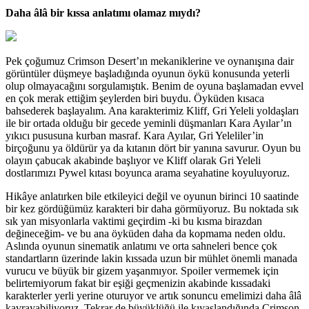
Daha âlâ bir kıssa anlatımı olamaz mıydı?
Pek çoğumuz Crimson Desert’ın mekaniklerine ve oynanışına dair
görüntüler düşmeye başladığında oyunun öykü konusunda yeterli
olup olmayacağını sorgulamıştık. Benim de oyuna başlamadan evvel
en çok merak ettiğim şeylerden biri buydu. Öyküden kısaca
bahsederek başlayalım. Ana karakterimiz Kliff, Gri Yeleli yoldaşları
ile bir ortada olduğu bir gecede yeminli düşmanları Kara Ayılar’ın
yıkıcı pususuna kurban masraf. Kara Ayılar, Gri Yeleliler’in
birçoğunu ya öldürür ya da kıtanın dört bir yanına savurur. Oyun bu
olayın çabucak akabinde başlıyor ve Kliff olarak Gri Yeleli
dostlarımızı Pywel kıtası boyunca arama seyahatine koyuluyoruz.
Hikâye anlatırken bile etkileyici değil ve oyunun birinci 10 saatinde
bir kez gördüğümüz karakteri bir daha görmüyoruz. Bu noktada sık
sık yan misyonlarla vaktimi geçirdim -ki bu kısma birazdan
değineceğim- ve bu ana öyküden daha da kopmama neden oldu.
Aslında oyunun sinematik anlatımı ve orta sahneleri bence çok
standartların üzerinde lakin kıssada uzun bir mühlet önemli manada
vurucu ve büyük bir gizem yaşanmıyor. Spoiler vermemek için
belirtemiyorum fakat bir eşiği geçmenizin akabinde kıssadaki
karakterler yerli yerine oturuyor ve artık sonuncu emelimizi daha âlâ
kavrayabiliyoruz. Tekrar de büyüklüğü ile kıyaslandığında Crimson