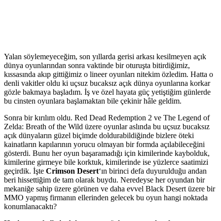
Yalan söylemeyeceğim, son yıllarda gerisi arkası kesilmeyen açık
dünya oyunlarından sonra vaktinde bir oturuşta bitirdiğimiz,
kıssasında akıp gittiğimiz o lineer oyunları nitekim özledim. Hatta o
denli vakitler oldu ki uçsuz bucaksız açık dünya oyunlarına korkar
gözle bakmaya başladım. İş ve özel hayata güç yetiştiğim günlerde
bu cinsten oyunlara başlamaktan bile çekinir hâle geldim.
Sonra bir kırılım oldu. Red Dead Redemption 2 ve The Legend of
Zelda: Breath of the Wild üzere oyunlar aslında bu uçsuz bucaksız
açık dünyaların güzel biçimde doldurabildiğinde bizlere öteki
kainatların kapılarının yorucu olmayan bir formda açılabileceğini
gösterdi. Bunu her oyun başaramadığı için kimilerinde kaybolduk,
kimilerine girmeye bile korktuk, kimilerinde ise yüzlerce saatimizi
geçirdik. İşte
Crimson Desert
‘ın birinci defa duyurulduğu andan
beri hissettiğim de tam olarak buydu. Neredeyse her oyundan bir
mekaniğe sahip üzere görünen ve daha evvel Black Desert üzere bir
MMO yapmış firmanın ellerinden gelecek bu oyun hangi noktada
konumlanacaktı?