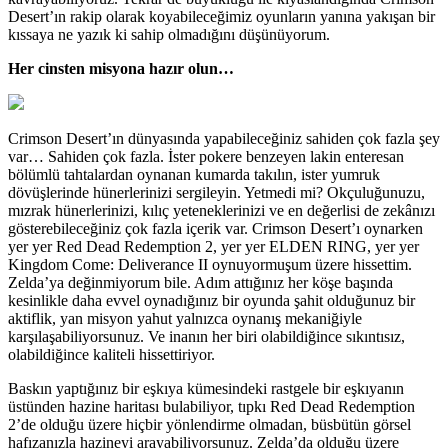
Desert’ın rakip olarak koyabileceğimiz oyunların yanına yakışan bir
kıssaya ne yazık ki sahip olmadığını düşünüyorum.
Her cinsten misyona hazır olun…
Crimson Desert’ın dünyasında yapabileceğiniz sahiden çok fazla şey
var… Sahiden çok fazla. İster pokere benzeyen lakin enteresan
bölümlü tahtalardan oynanan kumarda takılın, ister yumruk
dövüşlerinde hünerlerinizi sergileyin. Yetmedi mi? Okçuluğunuzu,
mızrak hünerlerinizi, kılıç yeteneklerinizi ve en değerlisi de zekânızı
gösterebileceğiniz çok fazla içerik var. Crimson Desert’ı oynarken
yer yer Red Dead Redemption 2, yer yer ELDEN RING, yer yer
Kingdom Come: Deliverance II oynuyormuşum üzere hissettim.
Zelda’ya değinmiyorum bile. Adım attığınız her köşe başında
kesinlikle daha evvel oynadığınız bir oyunda şahit olduğunuz bir
aktiflik, yan misyon yahut yalnızca oynanış mekaniğiyle
karşılaşabiliyorsunuz. Ve inanın her biri olabildiğince sıkıntısız,
olabildiğince kaliteli hissettiriyor.
Baskın yaptığınız bir eşkıya kümesindeki rastgele bir eşkıyanın
üstünden hazine haritası bulabiliyor, tıpkı Red Dead Redemption
2’de olduğu üzere hiçbir yönlendirme olmadan, büsbütün görsel
hafızanızla hazineyi arayabiliyorsunuz. Zelda’da olduğu üzere