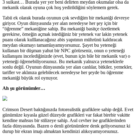
3 suikast… Burada yer yer beni delirten meydan okumalar olsa da
mekanik olarak oyuna çok hoş yedirildiğini söylemem gerek.
Tabii ek olarak burada oyunun çok sevdiğim bir mekaniği devreye
giriyor. Oyun dünyasında yer alan neredeyse her şey için bir
“öğrenme” mekaniğine sahip. Bu mekaniği basitçe özetlemek
gerekirse, örneğin açmak istediğiniz bir yetenek var lakin yetenek
puanı olarak kulllanacağınız abis yapıtının mührünü kaldıracak
meydan okumayı tamamlayamıyorsunuz. Şayet bu yeteneği
kullanan bir düşman yahut bir NPC görürseniz, onun o yeteneği
kullanışını incelediğinizde (evet, bunun için bile bir mekanik var) o
yeteneği öğrenebiliyorsunuz. Bu mekanik yalnızca yeteneklerle
sonlu değil. Oyunun dünyasında yer alan canlılar, bitkiler, yemekler,
tarifler ve aklınıza gelebilecek neredeyse her şeyde bu öğrenme
mekaniği büyük rol oynuyor.
Ah şu görünümler…
Crimson Desert baktığınızda fotorealistik grafiklere sahip değil. Evet
günümüze kıyasla güzel düzeyde grafikleri var fakat birebir vakitte
kendine mahsus bir stilizeye sahip. Asıl cevher ise grafiklerinden
fazla dünyasında. Bazen o denli görünümlere denk geliyorsunuz ki
durup bir ekran imajı almaktan kendinizi alıkoyamıyorsunuz.