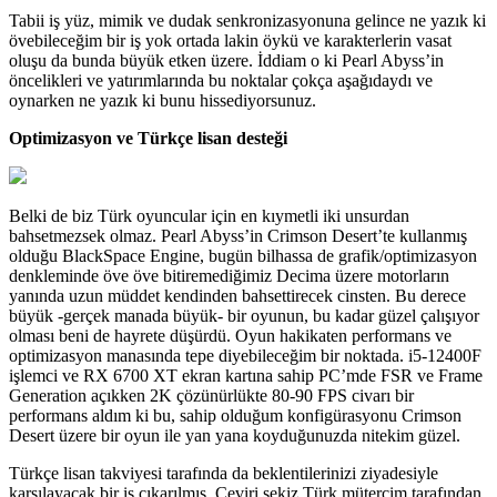
Tabii iş yüz, mimik ve dudak senkronizasyonuna gelince ne yazık ki
övebileceğim bir iş yok ortada lakin öykü ve karakterlerin vasat
oluşu da bunda büyük etken üzere. İddiam o ki Pearl Abyss’in
öncelikleri ve yatırımlarında bu noktalar çokça aşağıdaydı ve
oynarken ne yazık ki bunu hissediyorsunuz.
Optimizasyon ve Türkçe lisan desteği
Belki de biz Türk oyuncular için en kıymetli iki unsurdan
bahsetmezsek olmaz. Pearl Abyss’in Crimson Desert’te kullanmış
olduğu BlackSpace Engine, bugün bilhassa de grafik/optimizasyon
denkleminde öve öve bitiremediğimiz Decima üzere motorların
yanında uzun müddet kendinden bahsettirecek cinsten. Bu derece
büyük -gerçek manada büyük- bir oyunun, bu kadar güzel çalışıyor
olması beni de hayrete düşürdü. Oyun hakikaten performans ve
optimizasyon manasında tepe diyebileceğim bir noktada. i5-12400F
işlemci ve RX 6700 XT ekran kartına sahip PC’mde FSR ve Frame
Generation açıkken 2K çözünürlükte 80-90 FPS civarı bir
performans aldım ki bu, sahip olduğum konfigürasyonu Crimson
Desert üzere bir oyun ile yan yana koyduğunuzda nitekim güzel.
Türkçe lisan takviyesi tarafında da beklentilerinizi ziyadesiyle
karşılayacak bir iş çıkarılmış. Çeviri sekiz Türk mütercim tarafından