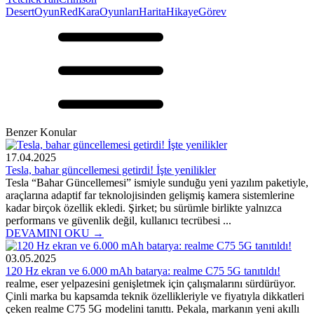
Desert
Oyun
Red
Kara
Oyunları
Harita
Hikaye
Görev
Benzer Konular
17.04.2025
Tesla, bahar güncellemesi getirdi! İşte yenilikler
Tesla “Bahar Güncellemesi” ismiyle sunduğu yeni yazılım paketiyle,
araçlarına adaptif far teknolojisinden gelişmiş kamera sistemlerine
kadar birçok özellik ekledi. Şirket; bu sürümle birlikte yalnızca
performans ve güvenlik değil, kullanıcı tecrübesi ...
DEVAMINI OKU →
03.05.2025
120 Hz ekran ve 6.000 mAh batarya: realme C75 5G tanıtıldı!
realme, eser yelpazesini genişletmek için çalışmalarını sürdürüyor.
Çinli marka bu kapsamda teknik özellikleriyle ve fiyatıyla dikkatleri
çeken realme C75 5G modelini tanıttı. Pekala, markanın yeni akıllı