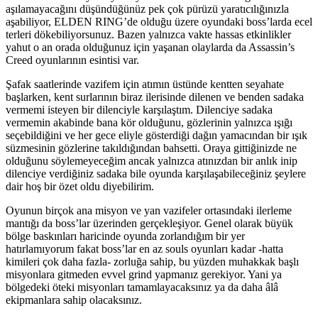
aşılamayacağını düşündüğünüz pek çok pürüzü yaratıcılığınızla
aşabiliyor, ELDEN RING’de olduğu üzere oyundaki boss’larda ecel
terleri dökebiliyorsunuz. Bazen yalnızca vakte hassas etkinlikler
yahut o an orada olduğunuz için yaşanan olaylarda da Assassin’s
Creed oyunlarının esintisi var.
Şafak saatlerinde vazifem için atımın üstünde kentten seyahate
başlarken, kent surlarının biraz ilerisinde dilenen ve benden sadaka
vermemi isteyen bir dilenciyle karşılaştım. Dilenciye sadaka
vermemin akabinde bana kör olduğunu, gözlerinin yalnızca ışığı
seçebildiğini ve her gece eliyle gösterdiği dağın yamacından bir ışık
süzmesinin gözlerine takıldığından bahsetti. Oraya gittiğinizde ne
olduğunu söylemeyeceğim ancak yalnızca atınızdan bir anlık inip
dilenciye verdiğiniz sadaka bile oyunda karşılaşabileceğiniz şeylere
dair hoş bir özet oldu diyebilirim.
Oyunun birçok ana misyon ve yan vazifeler ortasındaki ilerleme
mantığı da boss’lar üzerinden gerçekleşiyor. Genel olarak büyük
bölge baskınları haricinde oyunda zorlandığım bir yer
hatırlamıyorum fakat boss’lar en az souls oyunları kadar -hatta
kimileri çok daha fazla- zorluğa sahip, bu yüzden muhakkak başlı
misyonlara gitmeden evvel grind yapmanız gerekiyor. Yani ya
bölgedeki öteki misyonları tamamlayacaksınız ya da daha âlâ
ekipmanlara sahip olacaksınız.