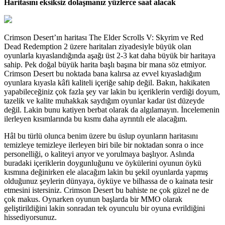
Haritasını eksiksiz dolaşmanız yüzlerce saat alacak
Crimson Desert’ın haritası The Elder Scrolls V: Skyrim ve Red
Dead Redemption 2 üzere haritaları ziyadesiyle büyük olan
oyunlarla kıyaslandığında aşağı üst 2-3 kat daha büyük bir haritaya
sahip. Pek doğal büyük harita başlı başına bir mana söz etmiyor.
Crimson Desert bu noktada bana kalırsa az evvel kıyasladığım
oyunlara kıyasla kâfi kaliteli içeriğe sahip değil. Bakın, hakikaten
yapabileceğiniz çok fazla şey var lakin bu içeriklerin verdiği doyum,
tazelik ve kalite muhakkak saydığım oyunlar kadar üst düzeyde
değil. Lakin bunu katiyen berbat olarak da algılamayın. İncelemenin
ilerleyen kısımlarında bu kısmı daha ayrıntılı ele alacağım.
Hâl bu türlü olunca benim üzere bu üslup oyunların haritasını
temizleye temizleye ilerleyen biri bile bir noktadan sonra o ince
personelliği, o kaliteyi arıyor ve yorulmaya başlıyor. Aslında
buradaki içeriklerin doygunluğunu ve öykülerini oyunun öykü
kısmına değinirken ele alacağım lakin bu şekil oyunlarda yapmış
olduğunuz şeylerin dünyaya, öyküye ve bilhassa de o kainata tesir
etmesini istersiniz. Crimson Desert bu bahiste ne çok güzel ne de
çok makus. Oynarken oyunun başlarda bir MMO olarak
geliştirildiğini lakin sonradan tek oyunculu bir oyuna evrildiğini
hissediyorsunuz.