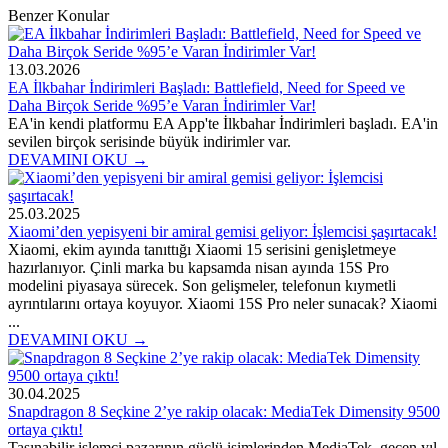
Benzer Konular
13.03.2026
EA İlkbahar İndirimleri Başladı: Battlefield, Need for Speed ve
Daha Birçok Seride %95’e Varan İndirimler Var!
EA'in kendi platformu EA App'te İlkbahar İndirimleri başladı. EA'in
sevilen birçok serisinde büyük indirimler var.
DEVAMINI OKU →
25.03.2025
Xiaomi’den yepisyeni bir amiral gemisi geliyor: İşlemcisi şaşırtacak!
Xiaomi, ekim ayında tanıttığı Xiaomi 15 serisini genişletmeye
hazırlanıyor. Çinli marka bu kapsamda nisan ayında 15S Pro
modelini piyasaya sürecek. Son gelişmeler, telefonun kıymetli
ayrıntılarını ortaya koyuyor. Xiaomi 15S Pro neler sunacak? Xiaomi
...
DEVAMINI OKU →
30.04.2025
Snapdragon 8 Seçkine 2’ye rakip olacak: MediaTek Dimensity 9500
ortaya çıktı!
Taşınabilir işlemci pazarının güçlü isimlerinden MediaTek, geçen yıl