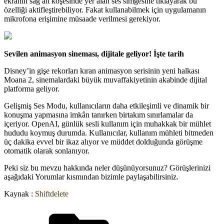
ekranın sağ alt köşesinde yer alan ses simgesine tıklayarak bu
özelliği aktifleştirebiliyor. Fakat kullanabilmek için uygulamanın
mikrofona erişimine müsaade verilmesi gerekiyor.
Sevilen animasyon sineması, dijitale geliyor! İşte tarih
Disney’in gişe rekorları kıran animasyon serisinin yeni halkası
Moana 2, sinemalardaki büyük muvaffakiyetinin akabinde dijital
platforma geliyor.
Gelişmiş Ses Modu, kullanıcıların daha etkileşimli ve dinamik bir
konuşma yapmasına imkân tanırken birtakım sınırlamalar da
içeriyor. OpenAI, günlük sesli kullanım için muhakkak bir mühlet
hududu koymuş durumda. Kullanıcılar, kullanım mühleti bitmeden
üç dakika evvel bir ikaz alıyor ve müddet dolduğunda görüşme
otomatik olarak sonlanıyor.
Peki siz bu mevzu hakkında neler düşünüyorsunuz? Görüşlerinizi
aşağıdaki Yorumlar kısmından bizimle paylaşabilirsiniz.
Kaynak :
Shiftdelete