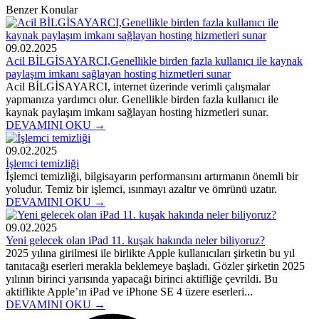
Benzer Konular
09.02.2025
Acil BİLGİSAYARCI,Genellikle birden fazla kullanıcı ile kaynak
paylaşım imkanı sağlayan hosting hizmetleri sunar
Acil BİLGİSAYARCI, internet üzerinde verimli çalışmalar
yapmanıza yardımcı olur. Genellikle birden fazla kullanıcı ile
kaynak paylaşım imkanı sağlayan hosting hizmetleri sunar.
DEVAMINI OKU →
09.02.2025
İşlemci temizliği
İşlemci temizliği, bilgisayarın performansını artırmanın önemli bir
yoludur. Temiz bir işlemci, ısınmayı azaltır ve ömrünü uzatır.
DEVAMINI OKU →
09.02.2025
Yeni gelecek olan iPad 11. kuşak hakında neler biliyoruz?
2025 yılına girilmesi ile birlikte Apple kullanıcıları şirketin bu yıl
tanıtacağı eserleri merakla beklemeye başladı. Gözler şirketin 2025
yılının birinci yarısında yapacağı birinci aktifliğe çevrildi. Bu
aktiflikte Apple’ın iPad ve iPhone SE 4 üzere eserleri...
DEVAMINI OKU →