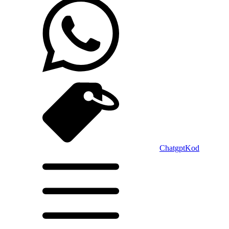
Chatgpt
Kod