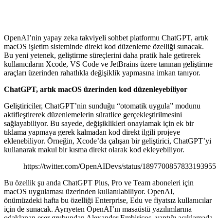
OpenAI’nin yapay zeka takviyeli sohbet platformu ChatGPT, artık
macOS işletim sisteminde direkt kod düzenleme özelliği sunacak.
Bu yeni yetenek, geliştirme süreçlerini daha pratik hale getirerek
kullanıcıların Xcode, VS Code ve JetBrains üzere tanınan geliştirme
araçları üzerinden rahatlıkla değişiklik yapmasına imkan tanıyor.
ChatGPT, artık macOS üzerinden kod düzenleyebiliyor
Geliştiriciler, ChatGPT’nin sunduğu “otomatik uygula” modunu
aktifleştirerek düzenlemelerin süratlice gerçekleştirilmesini
sağlayabiliyor. Bu sayede, değişiklikleri onaylamak için ek bir
tıklama yapmaya gerek kalmadan kod direkt ilgili projeye
eklenebiliyor. Örneğin, Xcode’da çalışan bir geliştirici, ChatGPT’yi
kullanarak makul bir kısma direkt olarak kod ekleyebiliyor.
https://twitter.com/OpenAIDevs/status/1897700857833193955
Bu özellik şu anda ChatGPT Plus, Pro ve Team aboneleri için
macOS uygulaması üzerinden kullanılabiliyor. OpenAI,
önümüzdeki hafta bu özelliği Enterprise, Edu ve fiyatsız kullanıcılar
için de sunacak. Ayrıyeten OpenAI’ın masaüstü yazılımlarına
odaklanan eser grubundan Alexander Embiricos, yaptığı açıklamada