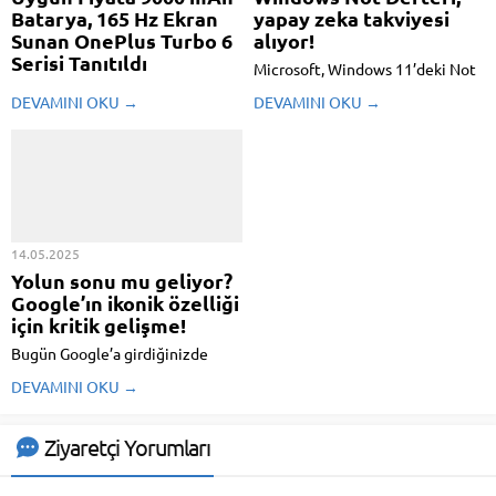
Batarya, 165 Hz Ekran
yapay zeka takviyesi
Sunan OnePlus Turbo 6
alıyor!
Serisi Tanıtıldı
Microsoft, Windows 11’deki Not
OnePlus, orta üst segmentte
Defteri uygulamasına yeni bir
DEVAMINI OKU →
DEVAMINI OKU →
konumlanan Turbo 6 serisini
yapay zeka özelliği ekledi.
tanıttı. Turbo 6 ve Turbo 6V'den
Yapılan güncelleme ile
oluşan aygıtlar, devasa
kullanıcılar, yazdıkları yahut
bataryaları başta olmak üzere
düzenledikleri metinleri yapay
dikkat çeken özelilklerle geliyor.
zeka takviyesiyle
özetleyebilecek. Windows Not
Defteri, resmen yapay zeka ...
14.05.2025
Yolun sonu mu geliyor?
Google’ın ikonik özelliği
için kritik gelişme!
Bugün Google’a girdiğinizde
karşınıza çıkan “Kendimi Şanslı
DEVAMINI OKU →
Hissediyorum” butonu çok
yakında tarihe karışabilir. Son
gelişmeler, arama motorunun
Ziyaretçi Yorumları
yeni bir yapay zeka fonksiyonunu
test ettiğini ve yeni özelliğin