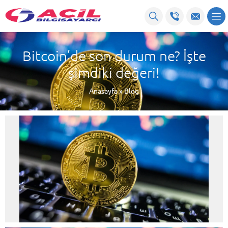
Bitcoin’de son durum ne? İşte
şimdiki değeri!
Anasayfa
»
Blog